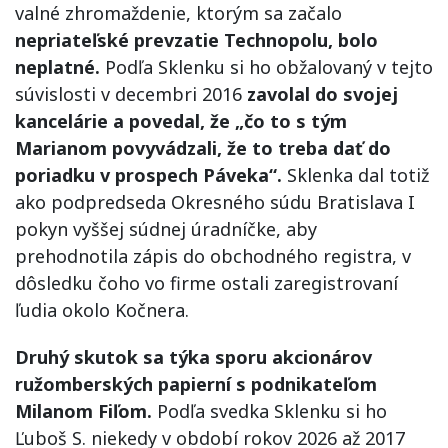
valné zhromaždenie, ktorým sa začalo
nepriateľské prevzatie Technopolu, bolo
neplatné.
Podľa Sklenku si ho obžalovaný v tejto
súvislosti v decembri 2016
zavolal do svojej
kancelárie a povedal, že „čo to s tým
Marianom povyvádzali, že to treba dať do
poriadku v prospech Páveka“.
Sklenka dal totiž
ako podpredseda Okresného súdu Bratislava I
pokyn vyššej súdnej úradníčke, aby
prehodnotila zápis do obchodného registra, v
dôsledku čoho vo firme ostali zaregistrovaní
ľudia okolo Kočnera.
Druhý skutok sa týka sporu akcionárov
ružomberských papierní s podnikateľom
Milanom Fiľom.
Podľa svedka Sklenku si ho
Ľuboš S. niekedy v období rokov 2026 až 2017