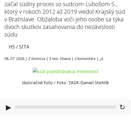
začal súdny proces so sudcom Ľubošom S.,
ktorý v rokoch 2012 až 2019 viedol Krajský súd
v Bratislave. Obžaloba voči jeho osobe sa týka
dvoch skutkov zasahovania do nezávislosti
súdu
HS / SITA
08. 07. 2026
|
Z domova
|
3 min. čítania
|
2 komentáre
|
Ilustračné foto / Foto: TASR-Daniel Stehlík
▶
↻