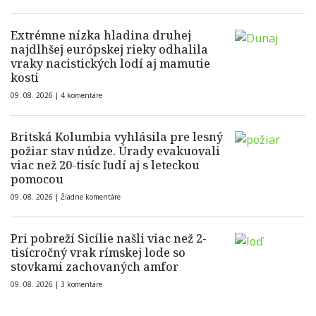
Extrémne nízka hladina druhej
najdlhšej európskej rieky odhalila
vraky nacistických lodí aj mamutie
kosti
09. 08. 2026 |
4 komentáre
Britská Kolumbia vyhlásila pre lesný
požiar stav núdze. Úrady evakuovali
viac než 20-tisíc ľudí aj s leteckou
pomocou
09. 08. 2026 |
Žiadne komentáre
Pri pobreží Sicílie našli viac než 2-
tisícročný vrak rímskej lode so
stovkami zachovaných amfor
09. 08. 2026 |
3 komentáre