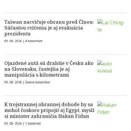
Taiwan nacvičuje obranu pred Čínou:
Súčasťou cvičenia je aj evakuácia
prezidenta
09. 08. 2026 |
4 komentáre
Ojazdené autá sú drahšie v Česku ako
na Slovensku, častejšia je aj
manipulácia s kilometrami
09. 08. 2026 |
Žiadne komentáre
K trojstrannej obrannej dohode by sa
mohol čoskoro pripojiť aj Egypt, myslí
si minister zahraničia Hakan Fidan
09. 08. 2026 |
1 komentár