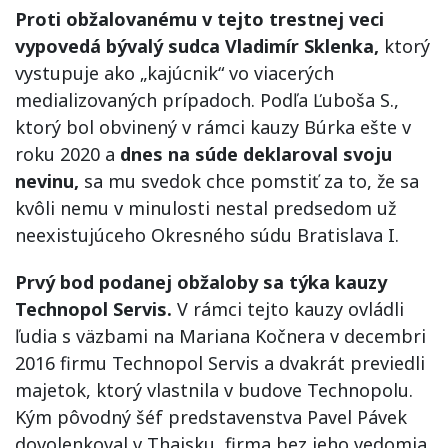
Proti obžalovanému v tejto trestnej veci
vypovedá bývalý sudca Vladimír Sklenka,
ktorý
vystupuje ako „kajúcnik“ vo viacerých
medializovaných prípadoch. Podľa Ľuboša S.,
ktorý bol obvinený v rámci kauzy Búrka ešte v
roku 2020 a
dnes na súde deklaroval svoju
nevinu,
sa mu svedok chce pomstiť za to, že sa
kvôli nemu v minulosti nestal predsedom už
neexistujúceho Okresného súdu Bratislava I.
Prvý bod podanej obžaloby sa týka kauzy
Technopol Servis.
V rámci tejto kauzy ovládli
ľudia s väzbami na Mariana Kočnera v decembri
2016 firmu Technopol Servis a dvakrát previedli
majetok, ktorý vlastnila v budove Technopolu.
Kým pôvodný šéf predstavenstva Pavel Pávek
dovolenkoval v Thajsku, firma bez jeho vedomia