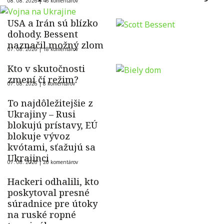
08. 08. 2026 |
46 komentárov
USA a Irán sú blízko
dohody. Bessent
naznačil možný zlom
07. 08. 2026 |
18 komentárov
Kto v skutočnosti
zmení čí režim?
07. 08. 2026 |
8 komentárov
To najdôležitejšie z
Ukrajiny – Rusi
blokujú prístavy, EÚ
blokuje vývoz
kvótami, sťažujú sa
Ukrajinci
07. 08. 2026 |
26 komentárov
Hackeri odhalili, kto
poskytoval presné
súradnice pre útoky
na ruské ropné