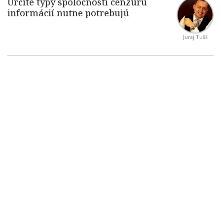
Juraj Tušš