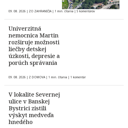
09. 08. 2026
|
ZO ZAHRANIČIA
|
1 min. čítania
|
5 komentárov
Univerzitná
nemocnica Martin
rozširuje možnosti
liečby detskej
úzkosti, depresie a
porúch správania
09. 08. 2026
|
Z DOMOVA
|
1 min. čítania
|
1 komentár
V lokalite Severnej
ulice v Banskej
Bystrici zistili
výskyt medveďa
hnedého