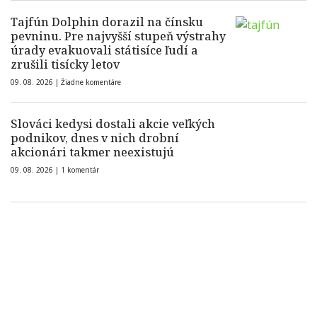
Tajfún Dolphin dorazil na čínsku
pevninu. Pre najvyšší stupeň výstrahy
úrady evakuovali státisíce ľudí a
zrušili tisícky letov
09. 08. 2026 |
Žiadne komentáre
Slováci kedysi dostali akcie veľkých
podnikov, dnes v nich drobní
akcionári takmer neexistujú
09. 08. 2026 |
1 komentár