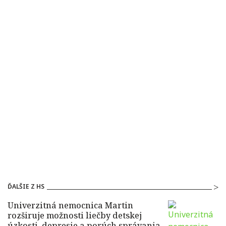
ĎALŠIE Z HS
Univerzitná nemocnica Martin
rozširuje možnosti liečby detskej
úzkosti, depresie a porúch správania