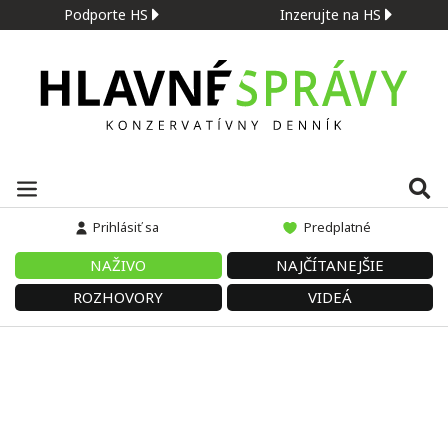
Podporte HS
Inzerujte na HS
Prihlásiť sa
Predplatné
NAŽIVO
NAJČÍTANEJŠIE
ROZHOVORY
VIDEÁ