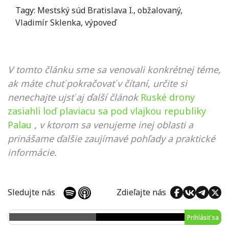
Tagy:
Mestský súd Bratislava I.
,
obžalovaný
,
Vladimír Sklenka
,
výpoveď
V tomto článku sme sa venovali konkrétnej téme,
ak máte chuť pokračovať v čítaní, určite si
nenechajte ujsť aj ďalší článok
Ruské drony
zasiahli loď plaviacu sa pod vlajkou republiky
Palau
, v ktorom sa venujeme inej oblasti a
prinášame ďalšie zaujímavé pohľady a praktické
informácie.
Sledujte nás
Zdieľajte nás
Prihlásiť sa