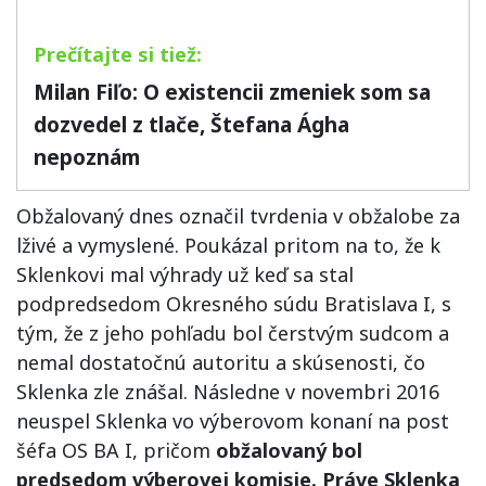
Milan Fiľo: O existencii zmeniek som sa
dozvedel z tlače, Štefana Ágha
nepoznám
Obžalovaný dnes označil tvrdenia v obžalobe za
lživé a vymyslené. Poukázal pritom na to, že k
Sklenkovi mal výhrady už keď sa stal
podpredsedom Okresného súdu Bratislava I, s
tým, že z jeho pohľadu bol čerstvým sudcom a
nemal dostatočnú autoritu a skúsenosti, čo
Sklenka zle znášal. Následne v novembri 2016
neuspel Sklenka vo výberovom konaní na post
šéfa OS BA I, pričom
obžalovaný bol
predsedom výberovej komisie. Práve Sklenka