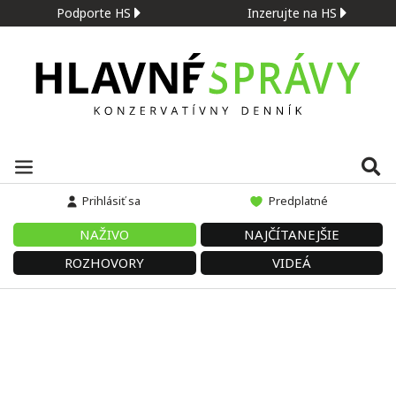
Podporte HS
Inzerujte na HS
Prihlásiť sa
Predplatné
NAŽIVO
NAJČÍTANEJŠIE
ROZHOVORY
VIDEÁ