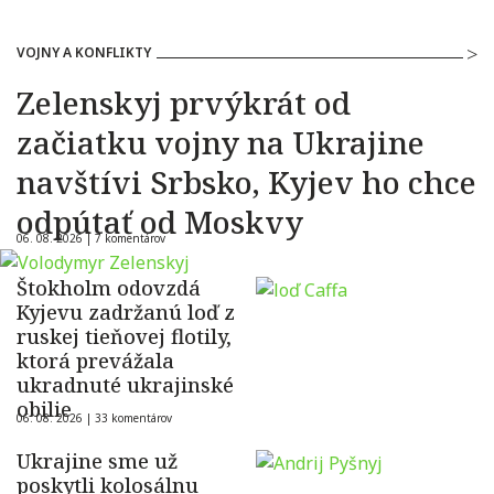
VOJNY A KONFLIKTY
Zelenskyj prvýkrát od
začiatku vojny na Ukrajine
navštívi Srbsko, Kyjev ho chce
odpútať od Moskvy
06. 08. 2026 |
7 komentárov
Štokholm odovzdá
Kyjevu zadržanú loď z
ruskej tieňovej flotily,
ktorá prevážala
ukradnuté ukrajinské
obilie
06. 08. 2026 |
33 komentárov
Ukrajine sme už
poskytli kolosálnu