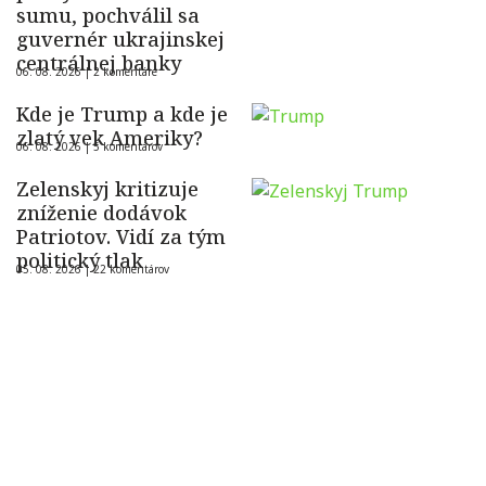
sumu, pochválil sa
guvernér ukrajinskej
centrálnej banky
06. 08. 2026 |
2 komentáre
Kde je Trump a kde je
zlatý vek Ameriky?
06. 08. 2026 |
5 komentárov
Zelenskyj kritizuje
zníženie dodávok
Patriotov. Vidí za tým
politický tlak
05. 08. 2026 |
22 komentárov