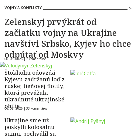
VOJNY A KONFLIKTY
Zelenskyj prvýkrát od
začiatku vojny na Ukrajine
navštívi Srbsko, Kyjev ho chce
odpútať od Moskvy
06. 08. 2026 |
7 komentárov
Štokholm odovzdá
Kyjevu zadržanú loď z
ruskej tieňovej flotily,
ktorá prevážala
ukradnuté ukrajinské
obilie
06. 08. 2026 |
33 komentárov
Ukrajine sme už
poskytli kolosálnu
sumu, pochválil sa