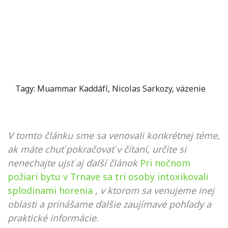
Tagy:
Muammar Kaddáfí
,
Nicolas Sarkozy
,
väzenie
V tomto článku sme sa venovali konkrétnej téme,
ak máte chuť pokračovať v čítaní, určite si
nenechajte ujsť aj ďalší článok
Pri nočnom
požiari bytu v Trnave sa tri osoby intoxikovali
splodinami horenia
, v ktorom sa venujeme inej
oblasti a prinášame ďalšie zaujímavé pohľady a
praktické informácie.