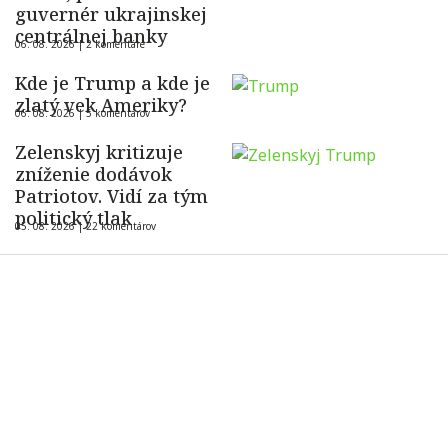
guvernér ukrajinskej
centrálnej banky
06. 08. 2026 |
2 komentáre
Kde je Trump a kde je
zlatý vek Ameriky?
06. 08. 2026 |
5 komentárov
Zelenskyj kritizuje
zníženie dodávok
Patriotov. Vidí za tým
politický tlak
05. 08. 2026 |
22 komentárov