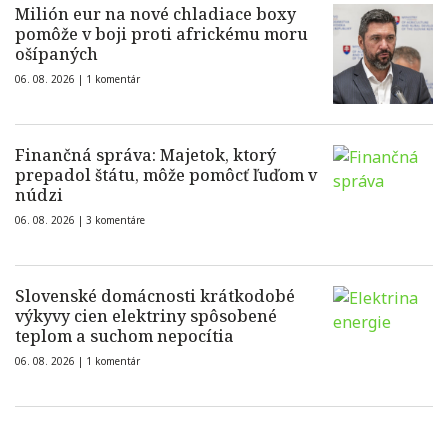
Milión eur na nové chladiace boxy
pomôže v boji proti africkému moru
ošípaných
06. 08. 2026 |
1 komentár
Finančná správa: Majetok, ktorý
prepadol štátu, môže pomôcť ľuďom v
núdzi
06. 08. 2026 |
3 komentáre
Slovenské domácnosti krátkodobé
výkyvy cien elektriny spôsobené
teplom a suchom nepocítia
06. 08. 2026 |
1 komentár