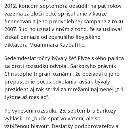
2012, koncom septembra odsúdili na päť rokov
väzenia za zločinecké sprisahanie v kauze
financovania jeho predvolebnej kampane z roku
2007. Súd ho uznal vinným z toho, že sa usiloval
získať peniaze od zosnulého líbyjského
diktátora Muammara Kaddáfího.
Sedemdesiatročný bývalý šéf Elyzejského paláca
sa proti rozsudku odvolal. Sarkozyho právnik
Christophe Ingrain oznámil, že požiadal o jeho
prepustenie počas odvolania, avšak bývalý
prezident aj tak strávi za mrežami najmenej „tri
týždne až mesiac“.
Po vynesení rozsudku 25. septembra Sarkozy
vyhlásil, že „bude spať vo väzení, ale so
vztýčenou hlavou“. Desiatky podporovateľov a