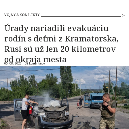
VOJNY A KONFLIKTY
Úrady nariadili evakuáciu
rodín s deťmi z Kramatorska,
Rusi sú už len 20 kilometrov
od okraja mesta
05. 08. 2026 |
38 komentárov