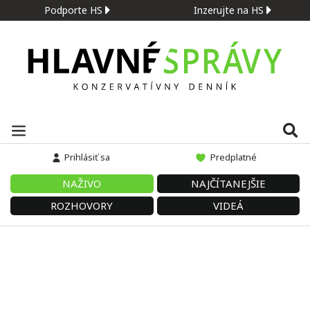
Podporte HS
Inzerujte na HS
Prihlásiť sa
Predplatné
NAŽIVO
NAJČÍTANEJŠIE
ROZHOVORY
VIDEÁ