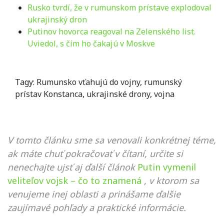
Rusko tvrdí, že v rumunskom prístave explodoval
ukrajinský dron
Putinov hovorca reagoval na Zelenského list.
Uviedol, s čím ho čakajú v Moskve
Tagy:
Rumunsko vťahujú do vojny
,
rumunský
prístav Konstanca
,
ukrajinské drony
,
vojna
V tomto článku sme sa venovali konkrétnej téme,
ak máte chuť pokračovať v čítaní, určite si
nenechajte ujsť aj ďalší článok
Putin vymenil
veliteľov vojsk – čo to znamená
, v ktorom sa
venujeme inej oblasti a prinášame ďalšie
zaujímavé pohľady a praktické informácie.