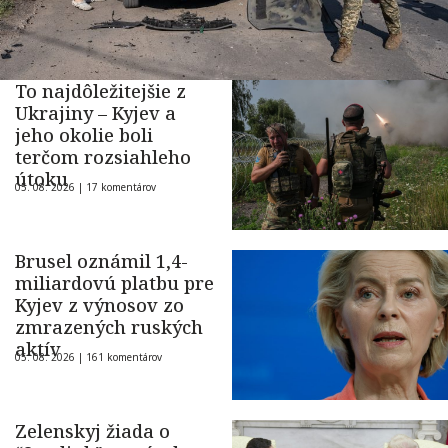
To najdôležitejšie z
Ukrajiny – Kyjev a
jeho okolie boli
terčom rozsiahleho
útoku
05. 08. 2026 |
17 komentárov
Brusel oznámil 1,4-
miliardovú platbu pre
Kyjev z výnosov zo
zmrazených ruských
aktív
05. 08. 2026 |
161 komentárov
Zelenskyj žiada o