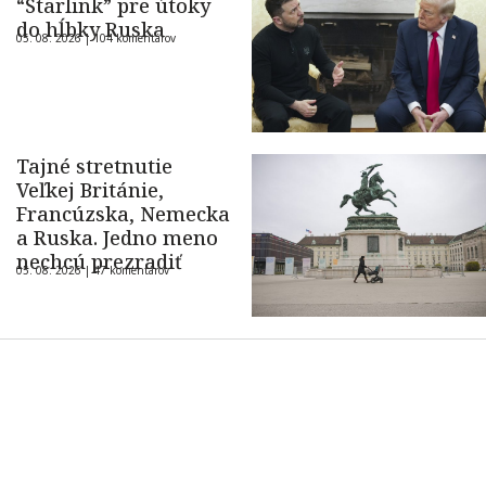
“Starlink” pre útoky
do hĺbky Ruska
05. 08. 2026 |
104 komentárov
Tajné stretnutie
Veľkej Británie,
Francúzska, Nemecka
a Ruska. Jedno meno
nechcú prezradiť
05. 08. 2026 |
47 komentárov