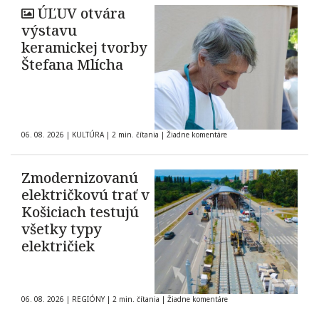
ÚĽUV otvára
výstavu
keramickej tvorby
Štefana Mlícha
06. 08. 2026
|
KULTÚRA
|
2 min. čítania
|
Žiadne komentáre
Zmodernizovanú
električkovú trať v
Košiciach testujú
všetky typy
električiek
06. 08. 2026
|
REGIÓNY
|
2 min. čítania
|
Žiadne komentáre