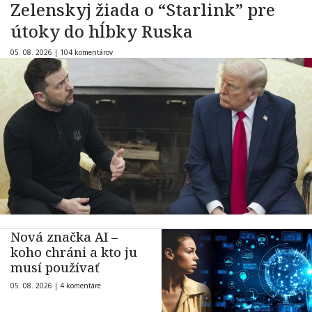
Zelenskyj žiada o “Starlink” pre
útoky do hĺbky Ruska
05. 08. 2026 |
104 komentárov
Nová značka AI –
koho chráni a kto ju
musí používať
05. 08. 2026 |
4 komentáre