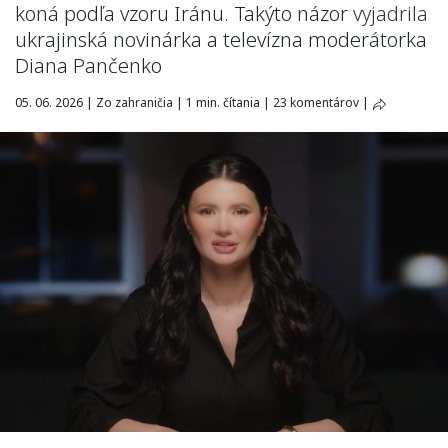
koná podľa vzoru Iránu. Takýto názor
vyjadrila
ukrajinská novinárka a televízna moderátorka
Diana Pančenko
05. 06. 2026
|
Zo zahraničia
|
1 min. čítania
|
23 komentárov
|