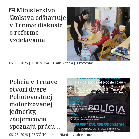
Ministerstvo
školstva odštartuje
v Trnave diskusie
o reforme
vzdelávania
06. 08. 2026
|
Z DOMOVA
|
1 min. čítania
|
1 komentár
Polícia v Trnave
otvorí dvere
Pohotovostnej
motorizovanej
jednotky,
záujemcovia
spoznajú prácu
zásahovej jednotky
06. 08. 2026
|
REGIÓNY
|
1 min. čítania
|
Žiadne komentáre