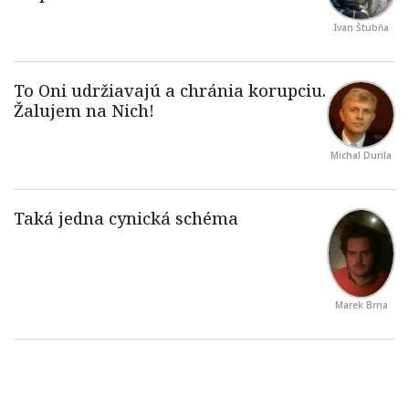
Ivan Štubňa
Michal Durila
Marek Brna