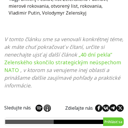
mierové rokovania
,
otvorený list
,
rokovania
,
Vladimir Putin
,
Volodymyr Zelenskyj
V tomto článku sme sa venovali konkrétnej téme,
ak máte chuť pokračovať v čítaní, určite si
nenechajte ujsť aj ďalší článok
„40 dní pekla“
Zelenského skončilo strategickým neúspechom
NATO
, v ktorom sa venujeme inej oblasti a
prinášame ďalšie zaujímavé pohľady a praktické
informácie.
Sledujte nás
Zdieľajte nás
Prihlásiť sa