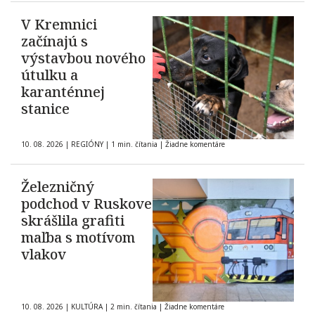
V Kremnici
začínajú s
výstavbou nového
útulku a
karanténnej
stanice
10. 08. 2026
|
REGIÓNY
|
1 min. čítania
|
Žiadne komentáre
Železničný
podchod v Ruskove
skrášlila grafiti
maľba s motívom
vlakov
10. 08. 2026
|
KULTÚRA
|
2 min. čítania
|
Žiadne komentáre