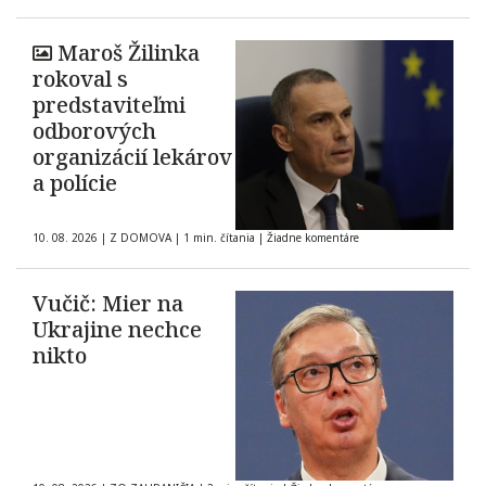
Maroš Žilinka
rokoval s
predstaviteľmi
odborových
organizácií lekárov
a polície
10. 08. 2026
|
Z DOMOVA
|
1 min. čítania
|
Žiadne komentáre
Vučič: Mier na
Ukrajine nechce
nikto