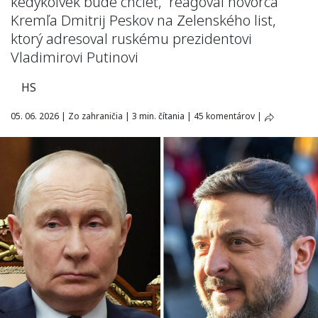
kedykoľvek bude chcieť, reagoval hovorca
Kremľa Dmitrij Peskov na Zelenského list,
ktorý adresoval ruskému prezidentovi
Vladimirovi Putinovi
HS
05. 06. 2026
|
Zo zahraničia
|
3 min. čítania
|
45 komentárov
|