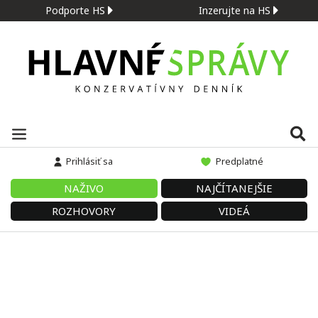
Podporte HS
Inzerujte na HS
Prihlásiť sa
Predplatné
NAŽIVO
NAJČÍTANEJŠIE
ROZHOVORY
VIDEÁ