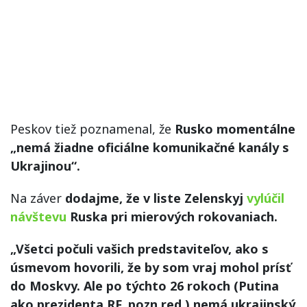
Peskov tiež poznamenal, že
Rusko momentálne
„nemá žiadne oficiálne komunikačné kanály s
Ukrajinou“.
Na záver
dodajme, že v liste Zelenskyj
vylúčil
návštevu
Ruska pri mierových rokovaniach.
„Všetci počuli vašich predstaviteľov, ako s
úsmevom hovorili, že by som vraj mohol prísť
do Moskvy. Ale po týchto 26 rokoch (Putina
ako prezidenta RF, pozn.red.) nemá ukrajinský