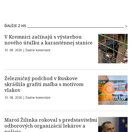
ĎALŠIE Z HS
V Kremnici začínajú s výstavbou
nového útulku a karanténnej stanice
10. 08. 2026 |
Žiadne komentáre
Železničný podchod v Ruskove
skrášlila grafiti maľba s motívom
vlakov
10. 08. 2026 |
Žiadne komentáre
Maroš Žilinka rokoval s predstaviteľmi
odborových organizácií lekárov a
polície