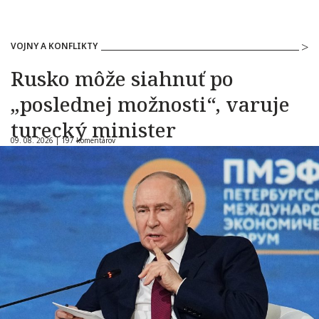
VOJNY A KONFLIKTY
Rusko môže siahnuť po
„poslednej možnosti“, varuje
turecký minister
09. 08. 2026 |
197 komentárov