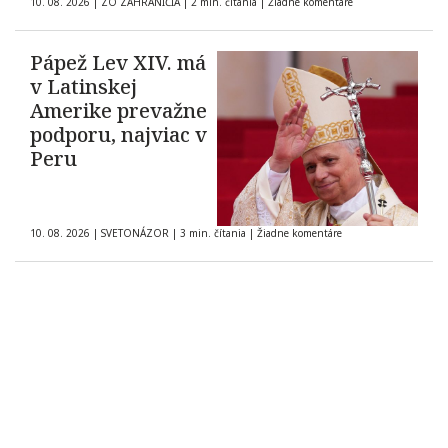
10. 08. 2026
|
ZO ZAHRANIČIA
|
2 min. čítania
|
Žiadne komentáre
Pápež Lev XIV. má
v Latinskej
Amerike prevažne
podporu, najviac v
Peru
10. 08. 2026
|
SVETONÁZOR
|
3 min. čítania
|
Žiadne komentáre