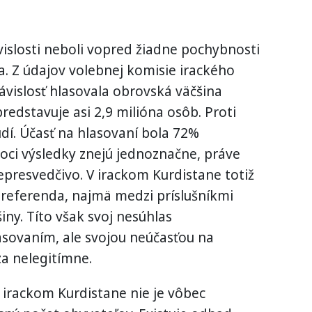
islosti neboli vopred žiadne pochybnosti
a. Z údajov volebnej komisie irackého
ávislosť hlasovala obrovská väčšina
redstavuje asi 2,9 milióna osôb. Proti
udí. Účasť na hlasovaní bola 72%
oci výsledky znejú jednoznačne, práve
presvedčivo. V irackom Kurdistane totiž
 referenda, najmä medzi príslušníkmi
ny. Títo však svoj nesúhlas
lasovaním, ale svojou neúčasťou na
za nelegitímne.
v irackom Kurdistane nie je vôbec