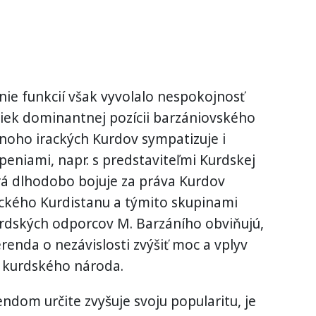
ie funkcií však vyvolalo nespokojnosť
riek dominantnej pozícii barzániovského
oho irackých Kurdov sympatizuje i
peniami, napr. s predstaviteľmi Kurdskej
orá dlhodobo bojuje za práva Kurdov
ackého Kurdistanu a týmito skupinami
kurdských odporcov M. Barzáního obviňujú,
renda o nezávislosti zvýšiť moc a vplyv
 kurdského národa.
endom určite zvyšuje svoju popularitu, je