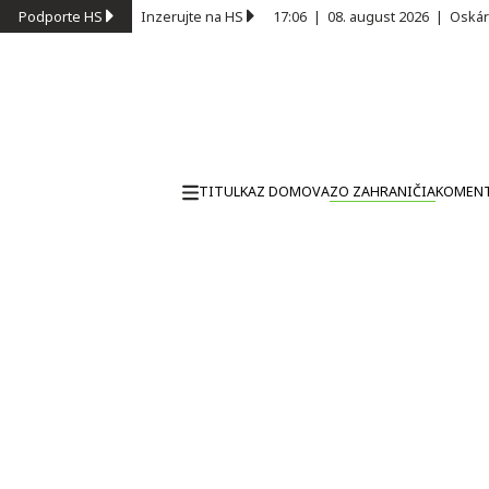
Podporte HS
Inzerujte na HS
17:06
|
08. august 2026
|
Oskár
TITULKA
Z DOMOVA
ZO ZAHRANIČIA
KOMEN