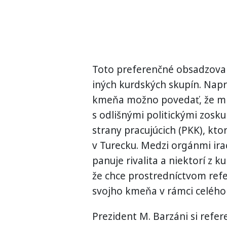
Toto preferenčné obsadzovan
iných kurdských skupín. Nap
kmeňa možno povedať, že mn
s odlišnými politickými zosku
strany pracujúcich (PKK), kt
v Turecku. Medzi orgánmi ir
panuje rivalita a niektorí z 
že chce prostredníctvom refe
svojho kmeňa v rámci celého
Prezident M. Barzáni si refer