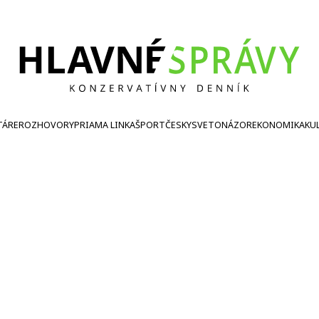
TÁRE
ROZHOVORY
PRIAMA LINKA
ŠPORT
ČESKY
SVETONÁZOR
EKONOMIKA
KU