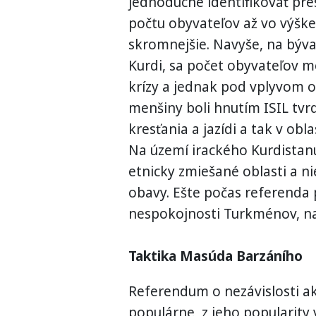
jednoduché identifikovať pre
počtu obyvateľov až vo výške
skromnejšie. Navyše, na býva
Kurdi, sa počet obyvateľov 
krízy a jednak pod vplyvom o
menšiny boli hnutím ISIL tvr
kresťania a jazídi a tak v ob
Na území irackého Kurdistanu 
etnicky zmiešané oblasti a n
obavy. Ešte počas referenda 
nespokojnosti Turkménov, na
Taktika Masúda Barzáního
Referendum o nezávislosti a
populárne, z jeho popularity 