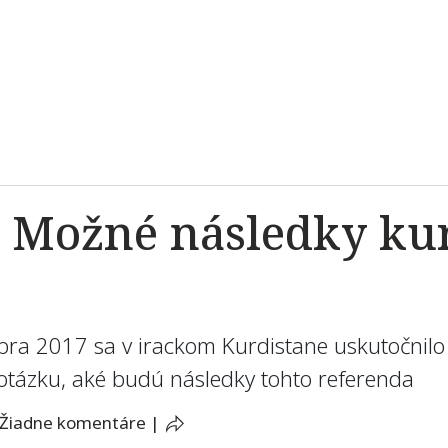
: Možné následky ku
ra 2017 sa v irackom Kurdistane uskutočnilo 
 otázku, aké budú následky tohto referenda
Žiadne komentáre
|