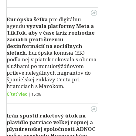
Európska šéfka
pre digitálnu
agendu
vyzvala platformy Meta a
TikTok, aby v čase kríz rozhodne
zasiahli proti šíreniu
dezinformácií na sociálnych
sieťach.
Európska komisia (EK)
podľa nej v piatok rokovala s oboma
službami po minulotýždňovom
príleve nelegálnych migrantov do
španielskej enklávy Ceuta pri
hraniciach s Marokom.
Čítať viac
|
15:06
Irán spustil raketový útok na
plavidlo patriace veľkej ropnej a
plynárenskej spoločnosti ADNOC
počas prechodu Hormuzským