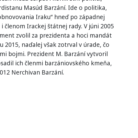
distanu Masúd Barzání. Ide o politika,
„obnovovania Iraku“ hneď po západnej
 i členom Irackej štátnej rady. V júni 2005
ent zvolil za prezidenta a hoci mandát
u 2015, naďalej však zotrval v úrade, čo
mi bojmi. Prezident M. Barzání vytvoril
obsadil ich členmi barzániovského kmeňa,
012 Nerchivan Barzání.