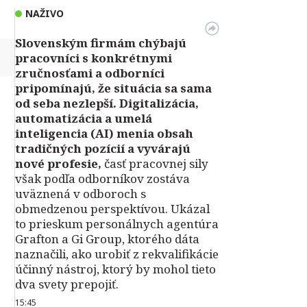
NAŽIVO
Slovenským firmám chýbajú
↻
pracovníci s konkrétnymi
zručnosťami a odborníci
pripomínajú, že situácia sa sama
od seba nezlepší.
Digitalizácia,
automatizácia a umelá
inteligencia (AI) menia obsah
tradičných pozícií a vyvárajú
nové profesie,
časť pracovnej sily
však podľa odborníkov zostáva
uväznená v odboroch s
obmedzenou perspektívou. Ukázal
to prieskum personálnych agentúra
Grafton a Gi Group, ktorého dáta
naznačili, ako urobiť z rekvalifikácie
účinný nástroj, ktorý by mohol tieto
dva svety prepojiť.
15:45