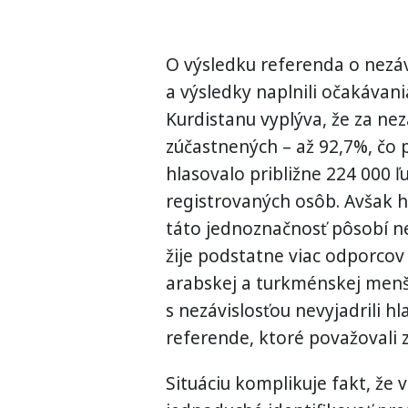
O výsledku referenda o nezáv
a výsledky naplnili očakávani
Kurdistanu vyplýva, že za nez
zúčastnených – až 92,7%, čo p
hlasovalo približne 224 000 ľ
registrovaných osôb. Avšak h
táto jednoznačnosť pôsobí ne
žije podstatne viac odporcov
arabskej a turkménskej menši
s nezávislosťou nevyjadrili h
referende, ktoré považovali 
Situáciu komplikuje fakt, že 