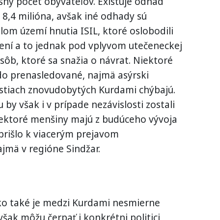
sný počet obyvateľov. Existuje odhad
 8,4 milióna, avšak iné odhady sú
lom území hnutia ISIL, ktoré oslobodili
mení a to jednak pod vplyvom utečeneckej
sôb, ktoré sa snažia o návrat. Niektoré
do prenasledované, najmä asýrski
lastiach znovudobytých Kurdami chýbajú.
by však i v prípade nezávislosti zostali
iektoré menšiny majú z budúceho vývoja
prišlo k viacerým prejavom
jmä v regióne Sindžar.
ko také je medzi Kurdami nesmierne
však môžu čerpať i konkrétni politici,