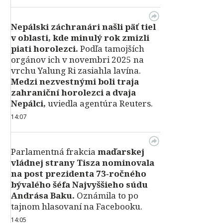
Nepálski záchranári našli päť tiel
v oblasti, kde minulý rok zmizli
piati horolezci.
Podľa tamojších
orgánov ich v novembri 2025 na
vrchu Yalung Ri zasiahla lavína.
Medzi nezvestnými boli traja
zahraniční horolezci a dvaja
Nepálci,
uviedla agentúra Reuters.
14:07
Parlamentná frakcia
maďarskej
vládnej strany Tisza nominovala
na post prezidenta 73‑ročného
bývalého šéfa Najvyššieho súdu
Andrása Baku.
Oznámila to po
tajnom hlasovaní na Facebooku.
14:05