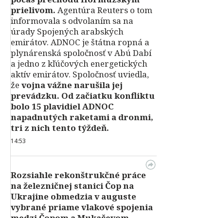
prielivom.
Agentúra Reuters o tom
informovala s odvolaním sa na
úrady Spojených arabských
emirátov. ADNOC je štátna ropná a
plynárenská spoločnosť v Abú Dabí
a jedno z kľúčových energetických
aktív emirátov. Spoločnosť uviedla,
že
vojna vážne narušila jej
prevádzku. Od začiatku konfliktu
bolo 15 plavidiel ADNOC
napadnutých raketami a dronmi,
tri z nich tento týždeň.
14:53
Rozsiahle rekonštrukčné práce
na železničnej stanici Čop na
Ukrajine obmedzia v auguste
vybrané priame vlakové spojenia
medzi Čopom a Mukačevom.