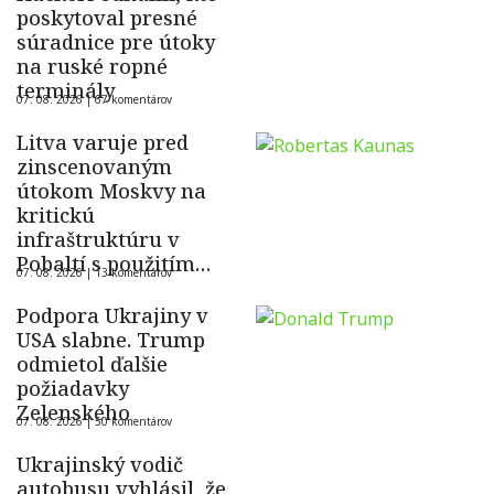
poskytoval presné
súradnice pre útoky
na ruské ropné
terminály
07. 08. 2026 |
67 komentárov
Litva varuje pred
zinscenovaným
útokom Moskvy na
kritickú
infraštruktúru v
Pobaltí s použitím
07. 08. 2026 |
13 komentárov
ukrajinského dronu
Podpora Ukrajiny v
USA slabne. Trump
odmietol ďalšie
požiadavky
Zelenského
07. 08. 2026 |
50 komentárov
Ukrajinský vodič
autobusu vyhlásil, že