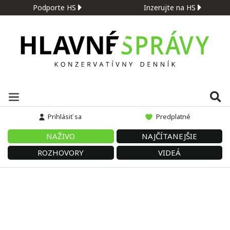
Podporte HS
Inzerujte na HS
Prihlásiť sa
Predplatné
NAŽIVO
NAJČÍTANEJŠIE
ROZHOVORY
VIDEÁ