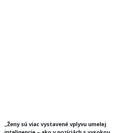
„Ženy sú viac vystavené vplyvu umelej
inteligencie – ako v pozíciách s vysokou