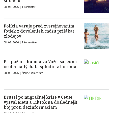
situáciu
08. 08. 2026 |
1 komentár
Polícia varuje pred zverejňovaním
fotiek z dovoleniek, môžu prilákať
zlodejov
08. 08. 2026 |
2 komentáre
Pri požiari humna vo Važci sa jedna
osoba nadýchala splodín z horenia
08. 08. 2026 |
Žiadne komentáre
Brusel po migračnej kríze v Ceute
vyzval Metu a TikTok na dôslednejší
boj proti dezinformáciám