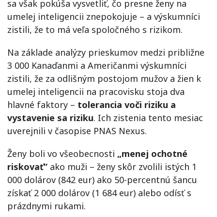
sa však pokúša vysvetliť, čo presne ženy na
umelej inteligencii znepokojuje – a výskumníci
zistili, že to má veľa spoločného s rizikom.
Na základe analýzy prieskumov medzi približne
3 000 Kanaďanmi a Američanmi výskumníci
zistili, že za odlišným postojom mužov a žien k
umelej inteligencii na pracovisku stoja dva
hlavné faktory –
tolerancia voči riziku a
vystavenie sa riziku
. Ich zistenia tento mesiac
uverejnili v časopise PNAS Nexus.
Ženy boli vo všeobecnosti
„menej ochotné
riskovať“
ako muži – ženy skôr zvolili istých 1
000 dolárov (842 eur) ako 50-percentnú šancu
získať 2 000 dolárov (1 684 eur) alebo odísť s
prázdnymi rukami.