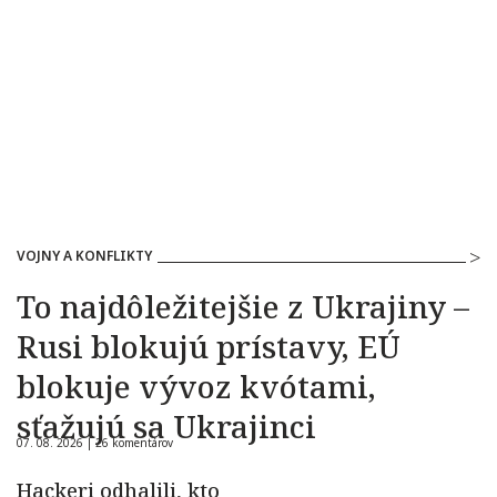
VOJNY A KONFLIKTY
To najdôležitejšie z Ukrajiny –
Rusi blokujú prístavy, EÚ
blokuje vývoz kvótami,
sťažujú sa Ukrajinci
07. 08. 2026 |
26 komentárov
Hackeri odhalili, kto