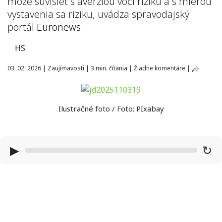
môže súvisieť s averziou voči riziku a s mierou
vystavenia sa riziku, uvádza spravodajský
portál
Euronews
HS
03. 02. 2026
|
Zaujímavosti
|
3 min. čítania
|
Žiadne komentáre
|
Ilustračné foto / Foto: PIxabay
▶
↻