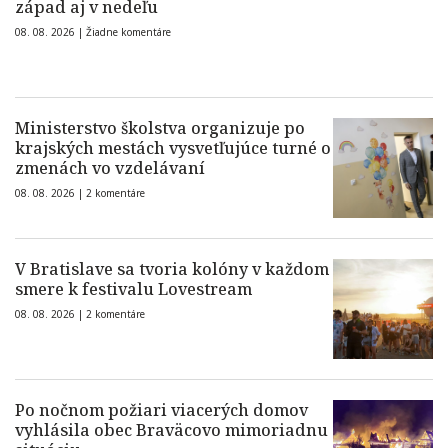
západ aj v nedeľu
08. 08. 2026 |
Žiadne komentáre
Ministerstvo školstva organizuje po
krajských mestách vysvetľujúce turné o
zmenách vo vzdelávaní
08. 08. 2026 |
2 komentáre
V Bratislave sa tvoria kolóny v každom
smere k festivalu Lovestream
08. 08. 2026 |
2 komentáre
Po nočnom požiari viacerých domov
vyhlásila obec Braväcovo mimoriadnu