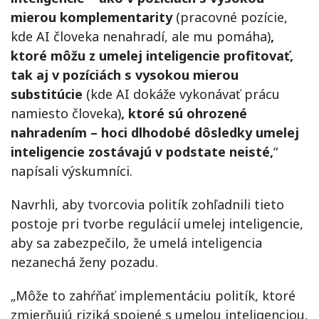
mierou komplementarity
(pracovné pozície,
kde AI človeka nenahradí, ale mu pomáha)
,
ktoré môžu z umelej inteligencie profitovať,
tak aj v pozíciách s vysokou mierou
substitúcie
(kde AI dokáže vykonávať prácu
namiesto človeka)
, ktoré sú ohrozené
nahradením – hoci dlhodobé dôsledky umelej
inteligencie zostávajú v podstate neisté,
“
napísali výskumníci.
Navrhli, aby tvorcovia politík zohľadnili tieto
postoje pri tvorbe regulácií umelej inteligencie,
aby sa zabezpečilo, že umelá inteligencia
nezanechá ženy pozadu.
„Môže to zahŕňať implementáciu politík, ktoré
zmierňujú riziká spojené s umelou inteligenciou,