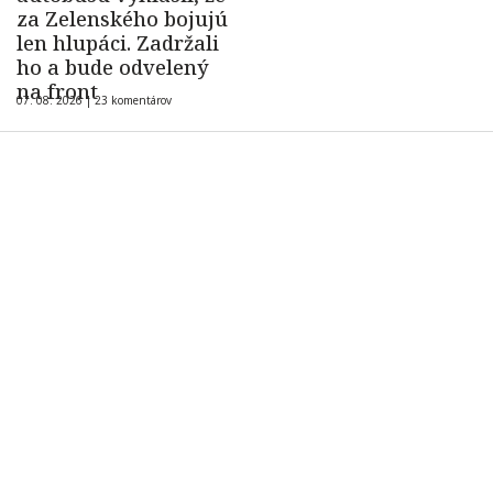
za Zelenského bojujú
len hlupáci. Zadržali
ho a bude odvelený
na front
07. 08. 2026 |
23 komentárov