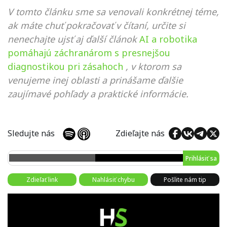
V tomto článku sme sa venovali konkrétnej téme,
ak máte chuť pokračovať v čítaní, určite si
nenechajte ujsť aj ďalší článok
AI a robotika
pomáhajú záchranárom s presnejšou
diagnostikou pri zásahoch
, v ktorom sa
venujeme inej oblasti a prinášame ďalšie
zaujímavé pohľady a praktické informácie.
Sledujte nás
Zdieľajte nás
Prihlásiť sa
Zdieľať link
Nahlásiť chybu
Pošlite nám tip