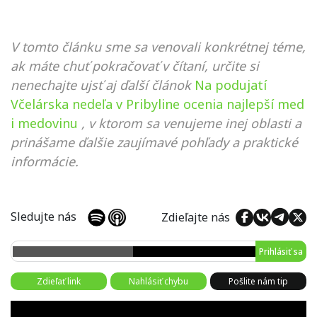
V tomto článku sme sa venovali konkrétnej téme,
ak máte chuť pokračovať v čítaní, určite si
nenechajte ujsť aj ďalší článok
Na podujatí
Včelárska nedeľa v Pribyline ocenia najlepší med
i medovinu
, v ktorom sa venujeme inej oblasti a
prinášame ďalšie zaujímavé pohľady a praktické
informácie.
Sledujte nás
Zdieľajte nás
Prihlásiť sa
Zdieľať link
Nahlásiť chybu
Pošlite nám tip