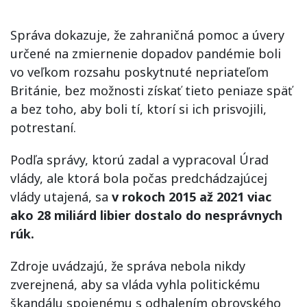
Správa dokazuje, že zahraničná pomoc a úvery
určené na zmiernenie dopadov pandémie boli
vo veľkom rozsahu poskytnuté nepriateľom
Británie, bez možnosti získať tieto peniaze späť
a bez toho, aby boli tí, ktorí si ich prisvojili,
potrestaní.
Podľa správy, ktorú zadal a vypracoval Úrad
vlády, ale ktorá bola počas predchádzajúcej
vlády utajená, sa
v rokoch 2015 až 2021 viac
ako 28 miliárd libier dostalo do nesprávnych
rúk.
Zdroje uvádzajú, že správa nebola nikdy
zverejnená, aby sa vláda vyhla politickému
škandálu spojenému s odhalením obrovského