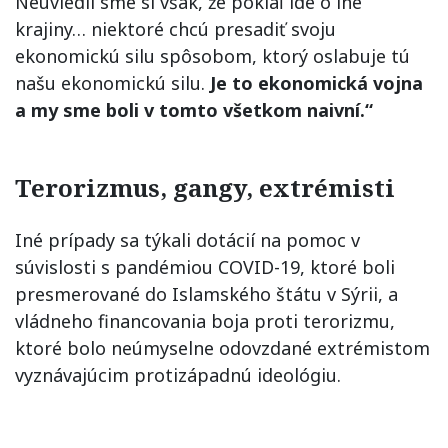
Neuviedli sme si však, že pokiaľ ide o iné
krajiny… niektoré chcú presadiť svoju
ekonomickú silu spôsobom, ktorý oslabuje tú
našu ekonomickú silu.
Je to ekonomická vojna
a my sme boli v tomto všetkom naivní.“
Terorizmus, gangy, extrémisti
Iné prípady sa týkali dotácií na pomoc v
súvislosti s pandémiou COVID-19, ktoré boli
presmerované do Islamského štátu v Sýrii, a
vládneho financovania boja proti terorizmu,
ktoré bolo neúmyselne odovzdané extrémistom
vyznávajúcim protizápadnú ideológiu.