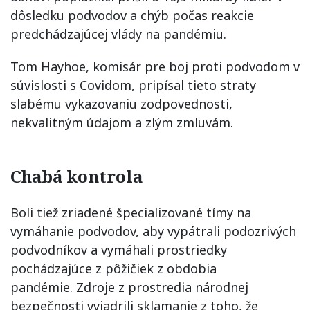
dôsledku podvodov a chýb počas reakcie
predchádzajúcej vlády na pandémiu.
Tom Hayhoe, komisár pre boj proti podvodom v
súvislosti s Covidom, pripísal tieto straty
slabému vykazovaniu zodpovednosti,
nekvalitným údajom a zlým zmluvám.
Chabá kontrola
Boli tiež zriadené špecializované tímy na
vymáhanie podvodov, aby vypátrali podozrivých
podvodníkov a vymáhali prostriedky
pochádzajúce z pôžičiek z obdobia
pandémie. Zdroje z prostredia národnej
bezpečnosti vyjadrili sklamanie z toho, že