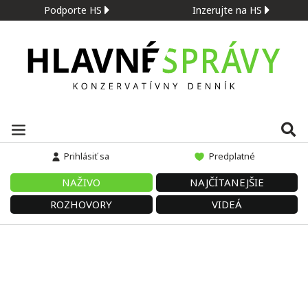
Podporte HS
Inzerujte na HS
Prihlásiť sa
Predplatné
NAŽIVO
NAJČÍTANEJŠIE
ROZHOVORY
VIDEÁ