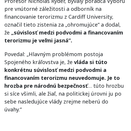
Profesor Nicholas Ryder, bývalý poradca Výboru
pre vnútorné záležitosti a odborník na
financovanie terorizmu z Cardiff University,
označil tieto zistenia za „ohromujúce“ a dodal,
že
„súvislosť medzi podvodmi a financovaním
terorizmu je veľmi jasná“.
Povedal: „Hlavným problémom postoja
Spojeného kráľovstva je, že
vláda si túto
konkrétnu súvislosť medzi podvodmi a
financovaním terorizmu neuvedomuje. Je to
hrozba pre národnú bezpečnosť
… túto hrozbu
si síce všimli, ale žiaľ, na politickej úrovni ju po
sebe nasledujúce vlády zrejme neberú do
úvahy.“