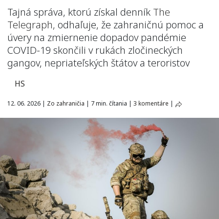
Tajná správa, ktorú získal denník
The
Telegraph,
odhaľuje, že zahraničnú pomoc a
úvery na zmiernenie dopadov pandémie
COVID-19 skončili v rukách zločineckých
gangov, nepriateľských štátov a teroristov
HS
12. 06. 2026
|
Zo zahraničia
|
7 min. čítania
|
3 komentáre
|