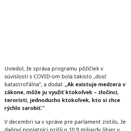
Uviedol, že správa programu pôžičiek v
súvislosti s COVID-om bola takisto „dosť
katastrofálna“, a dodal:
„Ak existuje medzera v
zákone, môže ju využiť ktokoľvek – zločinci,
teroristi, jednoducho ktokoľvek, kto si chce
rýchlo zarobiť.“
V decembri sa v správe pre parlament zistilo, že
daňoví poplatníci prišli o 10,9 miliardy libier v