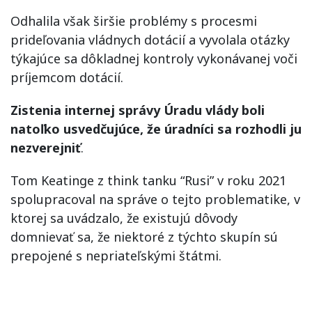
Odhalila však širšie problémy s procesmi
prideľovania vládnych dotácií a vyvolala otázky
týkajúce sa dôkladnej kontroly vykonávanej voči
príjemcom dotácií.
Zistenia internej správy Úradu vlády boli
natoľko usvedčujúce, že úradníci sa rozhodli ju
nezverejniť
.
Tom Keatinge z think tanku “Rusi” v roku 2021
spolupracoval na správe o tejto problematike, v
ktorej sa uvádzalo, že existujú dôvody
domnievať sa, že niektoré z týchto skupín sú
prepojené s nepriateľskými štátmi.