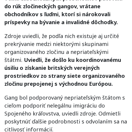
do rúk zločineckých gangov, vrátane
obchodníkov s ľuďmi, ktorí si nárokovali
príspevky na bývanie a invalidné dôchodky.
Zdroje uviedli, že podľa nich existuje aj určité
prekrývanie medzi niektorými skupinami
organizovaného zločinu a nepriateľskými
štátmi.
Uviedli, že došlo ku koordinovanému
úsiliu o získanie britských verejných
prostriedkov zo strany siete organizovaného
zločinu prepojenej s východnou Európou.
Gang bol podporovaný nepriateľským štátom s
cieľom podporiť nelegálnu imigráciu do
Spojeného kráľovstva, uviedli zdroje. Odmietli
poskytnúť ďalšie podrobnosti s odvolaním sa na
citlivosť informácií.