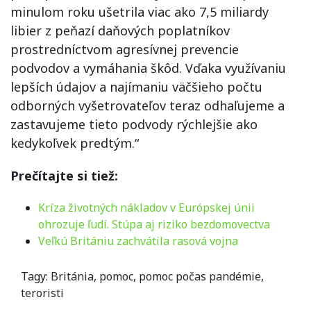
minulom roku ušetrila viac ako 7,5 miliardy
libier z peňazí daňových poplatníkov
prostredníctvom agresívnej prevencie
podvodov a vymáhania škôd. Vďaka využívaniu
lepších údajov a najímaniu väčšieho počtu
odborných vyšetrovateľov teraz odhaľujeme a
zastavujeme tieto podvody rýchlejšie ako
kedykoľvek predtým.“
Prečítajte si tiež:
Kríza životných nákladov v Európskej únii
ohrozuje ľudí. Stúpa aj riziko bezdomovectva
Veľkú Britániu zachvátila rasová vojna
Tagy:
Británia
,
pomoc
,
pomoc počas pandémie
,
teroristi