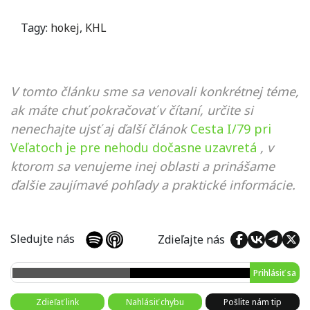
Tagy:
hokej
,
KHL
V tomto článku sme sa venovali konkrétnej téme,
ak máte chuť pokračovať v čítaní, určite si
nenechajte ujsť aj ďalší článok
Cesta I/79 pri
Veľatoch je pre nehodu dočasne uzavretá
, v
ktorom sa venujeme inej oblasti a prinášame
ďalšie zaujímavé pohľady a praktické informácie.
Sledujte nás
Zdieľajte nás
Prihlásiť sa
Zdieľať link
Nahlásiť chybu
Pošlite nám tip