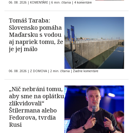
06. 08. 2026
|
KOMENTÁRE
|
6 min. čítania
|
4 komentáre
Tomáš Taraba:
Slovensko pomáha
Maďarsku s vodou
aj napriek tomu, že
je jej málo
06. 08. 2026
|
Z DOMOVA
|
2 min. čítania
|
Žiadne komentáre
„Nič nebráni tomu,
aby sme na oplátku
zlikvidovali“
Štilermana alebo
Fedorova, tvrdia
Rusi