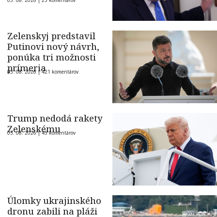
03. 08. 2026 |
23 komentárov
Zelenskyj predstavil
Putinovi nový návrh,
ponúka tri možnosti
prímeria
03. 08. 2026 |
421 komentárov
Trump nedodá rakety
Zelenskému
03. 08. 2026 |
45 komentárov
Úlomky ukrajinského
dronu zabili na pláži