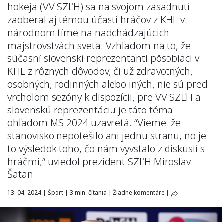
hokeja (VV SZĽH) sa na svojom zasadnutí
zaoberal aj témou účasti hráčov z KHL v
národnom tíme na nadchádzajúcich
majstrovstvách sveta. Vzhľadom na to, že
súčasní slovenskí reprezentanti pôsobiaci v
KHL z rôznych dôvodov, či už zdravotných,
osobných, rodinných alebo iných, nie sú pred
vrcholom sezóny k dispozícii, pre VV SZĽH a
slovenskú reprezentáciu je táto téma
ohľadom MS 2024 uzavretá. “Vieme, že
stanovisko nepotešilo ani jednu stranu, no je
to výsledok toho, čo nám vyvstalo z diskusií s
hráčmi,” uviedol prezident SZĽH Miroslav
Šatan
13. 04. 2024
|
Šport
|
3 min. čítania
|
Žiadne komentáre
|