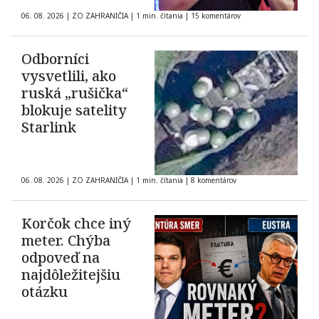
06. 08. 2026
|
ZO ZAHRANIČIA
|
1 min. čítania
|
15 komentárov
Odborníci
vysvetlili, ako
ruská „rušička“
blokuje satelity
Starlink
06. 08. 2026
|
ZO ZAHRANIČIA
|
1 min. čítania
|
8 komentárov
Korčok chce iný
meter. Chýba
odpoveď na
najdôležitejšiu
otázku