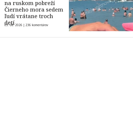
na ruskom pobreží
Čierneho mora sedem
ľudí vrátane troch
detí
03. 08. 2026 |
236 komentárov