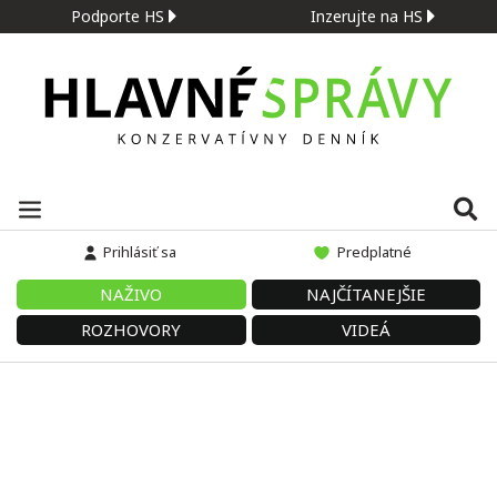
Podporte HS
Inzerujte na HS
Prihlásiť sa
Predplatné
NAŽIVO
NAJČÍTANEJŠIE
ROZHOVORY
VIDEÁ