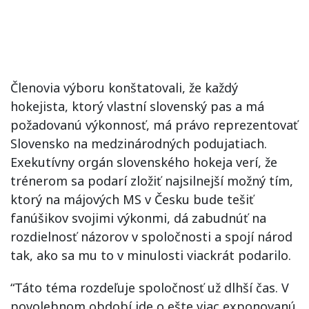
Členovia výboru konštatovali, že každý
hokejista, ktorý vlastní slovenský pas a má
požadovanú výkonnosť, má právo reprezentovať
Slovensko na medzinárodných podujatiach.
Exekutívny orgán slovenského hokeja verí, že
trénerom sa podarí zložiť najsilnejší možný tím,
ktorý na májových MS v Česku bude tešiť
fanúšikov svojimi výkonmi, dá zabudnúť na
rozdielnosť názorov v spoločnosti a spojí národ
tak, ako sa mu to v minulosti viackrát podarilo.
“Táto téma rozdeľuje spoločnosť už dlhší čas. V
povolebnom období ide o ešte viac exponovanú