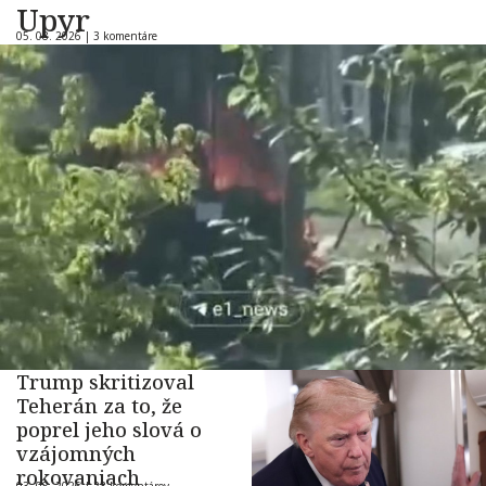
Upyr
05. 08. 2026 |
3 komentáre
Trump skritizoval
Teherán za to, že
poprel jeho slová o
vzájomných
rokovaniach