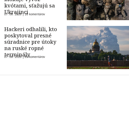
kvótami, sťažujú sa
Ukrajinci
07. 08. 2026 |
26 komentárov
Hackeri odhalili, kto
poskytoval presné
súradnice pre útoky
na ruské ropné
terminály
07. 08. 2026 |
69 komentárov