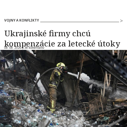
VOJNY A KONFLIKTY
Ukrajinské firmy chcú
kompenzácie za letecké útoky
08. 08. 2026 |
38 komentárov