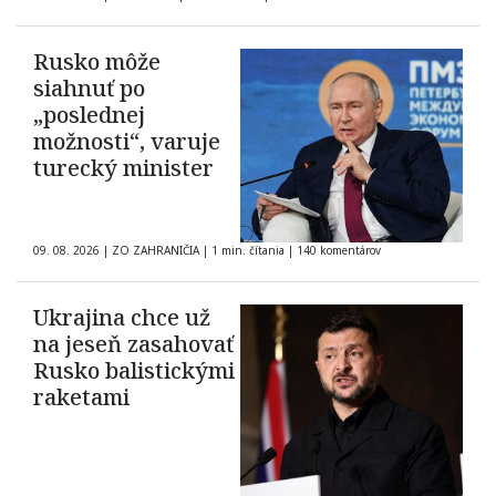
Rusko môže
siahnuť po
„poslednej
možnosti“, varuje
turecký minister
09. 08. 2026
|
ZO ZAHRANIČIA
|
1 min. čítania
|
140 komentárov
Ukrajina chce už
na jeseň zasahovať
Rusko balistickými
raketami