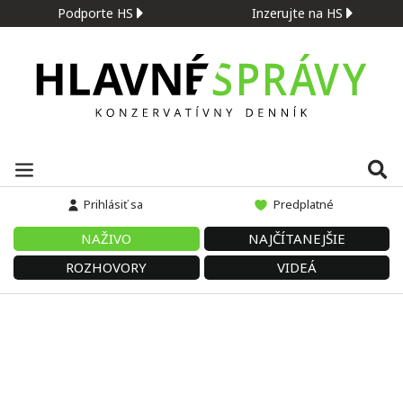
Podporte HS
Inzerujte na HS
Prihlásiť sa
Predplatné
NAŽIVO
NAJČÍTANEJŠIE
ROZHOVORY
VIDEÁ