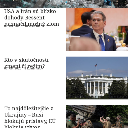
USA a Irán sú blízko
dohody. Bessent
naznačil možný zlom
07. 08. 2026 |
18 komentárov
Kto v skutočnosti
zmení čí režim?
07. 08. 2026 |
8 komentárov
To najdôležitejšie z
Ukrajiny – Rusi
blokujú prístavy, EÚ
blokuje vývoz