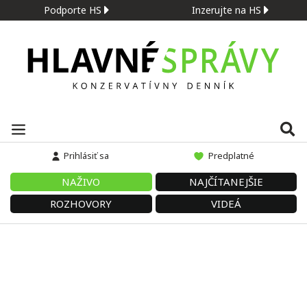
Podporte HS
Inzerujte na HS
Prihlásiť sa
Predplatné
NAŽIVO
NAJČÍTANEJŠIE
ROZHOVORY
VIDEÁ