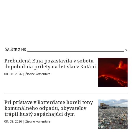
ĎALŠIE Z HS
Prebudená Etna pozastavila v sobotu
dopoludnia prílety na letisko v Katánii
08. 08. 2026 |
Žiadne komentáre
Pri prístave v Rotterdame horeli tony
komunálneho odpadu, obyvateľov
trápil hustý zapáchajúci dym
08. 08. 2026 |
Žiadne komentáre