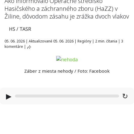
Ako informovalo Operačné stredisko
Hasičského a záchranného zboru (HaZZ) v
Žiline, dôvodom zásahu je zrážka dvoch vlakov
HS / TASR
05. 06. 2026
|
Aktualizované 05. 06. 2026
|
Regióny
|
2 min. čítania
|
3
komentáre
|
Záber z miesta nehody / Foto: Facebook
▶
↻