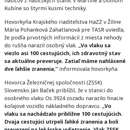
hasičov z hasičských staníc v Martine a Dolnom
Kubíne so štyrmi kusmi techniky.
Hovorkyňa Krajského riaditeľstva HaZZ v Žiline
Mária Pohanková Zahatlanová pre TASR uviedla,
že podľa prvotných informácií z miesta nehody
do rušňa narazil osobný vlak.
„Vo vlaku sa
viezlo asi 100 cestujúcich, ich zdravotný stav
sa aktuálne preveruje. Zatiaľ máme nahlásené
dve ľahšie zranenia,“
informovala hovorkyňa.
Hovorca Železničnej spoločnosti (ZSSK)
Slovensko Ján Baček priblížil, že v stanici do
osobného vlaku Os 3924 zozadu narazilo hnacie
koľajové vozidlo nákladného dopravcu.
„Vo
vlaku sa nachádzalo približne 100 cestujúcich.
Dvaja cestujúci utrpeli ľahké zranenia a boli
prevezení na lekárske vyšetrenie. Vlak ZSSK