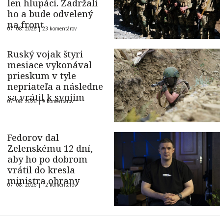
len hlupáci. Zadržali
ho a bude odvelený
na front
07. 08. 2026 |
23 komentárov
Ruský vojak štyri
mesiace vykonával
prieskum v tyle
nepriateľa a následne
sa vrátil k svojim
07. 08. 2026 |
9 komentárov
Fedorov dal
Zelenskému 12 dní,
aby ho po dobrom
vrátil do kresla
ministra obrany
07. 08. 2026 |
12 komentárov