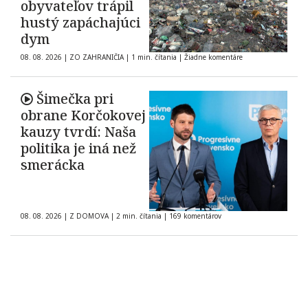
obyvateľov trápil
hustý zapáchajúci
dym
08. 08. 2026
|
ZO ZAHRANIČIA
|
1 min. čítania
|
Žiadne komentáre
Šimečka pri
obrane Korčokovej
kauzy tvrdí: Naša
politika je iná než
smerácka
08. 08. 2026
|
Z DOMOVA
|
2 min. čítania
|
169 komentárov