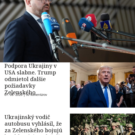
Podpora Ukrajiny v
USA slabne. Trump
odmietol ďalšie
požiadavky
Zelenského
07. 08. 2026 |
50 komentárov
Ukrajinský vodič
autobusu vyhlásil, že
za Zelenského bojujú