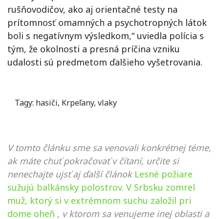
rušňovodičov, ako aj orientačné testy na
prítomnosť omamných a psychotropných látok
boli s negatívnym výsledkom,“ uviedla polícia s
tým, že okolnosti a presná príčina vzniku
udalosti sú predmetom ďalšieho vyšetrovania.
Tagy:
hasiči
,
Krpeľany
,
vlaky
V tomto článku sme sa venovali konkrétnej téme,
ak máte chuť pokračovať v čítaní, určite si
nenechajte ujsť aj ďalší článok
Lesné požiare
sužujú balkánsky polostrov. V Srbsku zomrel
muž, ktorý si v extrémnom suchu založil pri
dome oheň
, v ktorom sa venujeme inej oblasti a