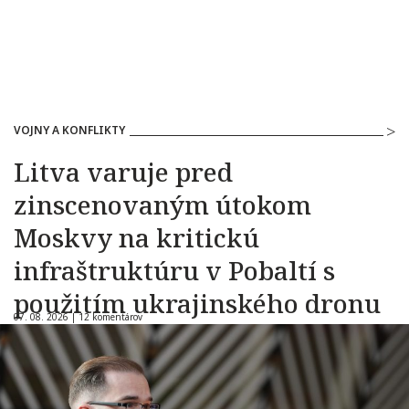
VOJNY A KONFLIKTY
Litva varuje pred
zinscenovaným útokom
Moskvy na kritickú
infraštruktúru v Pobaltí s
použitím ukrajinského dronu
07. 08. 2026 |
12 komentárov