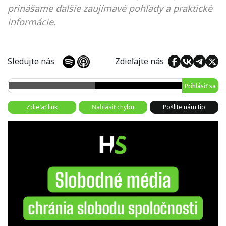
prinášame ďalšie zaujímavé pohľady a praktické
informácie.
Sledujte nás
Zdieľajte nás
Prihlásiť sa
Zdieľať link
Nahlásiť chybu
Pošlite nám tip