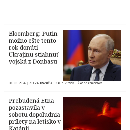
Bloomberg: Putin
možno ešte tento
rok donúti
Ukrajinu stiahnuť
vojská z Donbasu
08. 08. 2026
|
ZO ZAHRANIČIA
|
2 min. čítania
|
Žiadne komentáre
Prebudená Etna
pozastavila v
sobotu dopoludnia
prílety na letisko v
Katánii