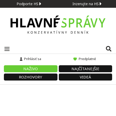
Podporte HS
Inzerujte na HS
Prihlásiť sa
Predplatné
NAŽIVO
NAJČÍTANEJŠIE
ROZHOVORY
VIDEÁ