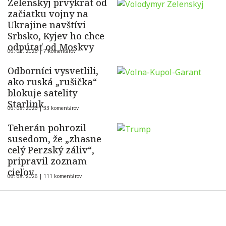
Zelenskyj prvýkrát od
začiatku vojny na
Ukrajine navštívi
Srbsko, Kyjev ho chce
odpútať od Moskvy
06. 08. 2026 |
7 komentárov
Odborníci vysvetlili,
ako ruská „rušička“
blokuje satelity
Starlink
06. 08. 2026 |
33 komentárov
Teherán pohrozil
susedom, že „zhasne
celý Perzský záliv“,
pripravil zoznam
cieľov
06. 08. 2026 |
111 komentárov