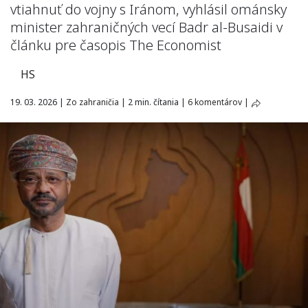
vtiahnuť do vojny s Iránom, vyhlásil ománsky
minister zahraničných vecí Badr al-Busaidi v
článku pre časopis The Economist
HS
19. 03. 2026
|
Zo zahraničia
|
2 min. čítania
|
6 komentárov
|