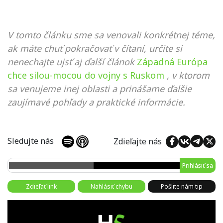
V tomto článku sme sa venovali konkrétnej téme,
ak máte chuť pokračovať v čítaní, určite si
nenechajte ujsť aj ďalší článok
Západná Európa
chce silou-mocou do vojny s Ruskom
, v ktorom
sa venujeme inej oblasti a prinášame ďalšie
zaujímavé pohľady a praktické informácie.
Sledujte nás
Zdieľajte nás
Prihlásiť sa
Zdieľať link
Nahlásiť chybu
Pošlite nám tip