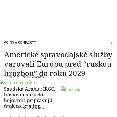
VOJNY A KONFLIKTY
Americké spravodajské služby
varovali Európu pred “ruskou
hrozbou” do roku 2029
07. 08. 2026 |
Žiadne komentáre
Saudská Arábia: IRGC,
húsíovia a irackí
bojovníci pripravujú
útok na krajinu
07. 08. 2026 |
Žiadne komentáre