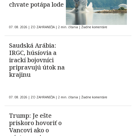
chvate potápa lode
07. 08. 2026
|
ZO ZAHRANIČIA
|
2 min. čítania
|
Žiadne komentáre
Saudská Arábia:
IRGC, húsíovia a
irackí bojovníci
pripravujú útok na
krajinu
07. 08. 2026
|
ZO ZAHRANIČIA
|
2 min. čítania
|
Žiadne komentáre
Trump: Je ešte
priskoro hovoriť o
Vancovi ako o