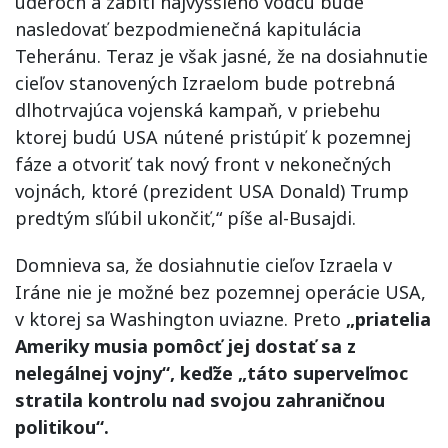
úderoch a zabití najvyššieho vodcu bude
nasledovať bezpodmienečná kapitulácia
Teheránu. Teraz je však jasné, že na dosiahnutie
cieľov stanovených Izraelom bude potrebná
dlhotrvajúca vojenská kampaň, v priebehu
ktorej budú USA nútené pristúpiť k pozemnej
fáze a otvoriť tak nový front v nekonečných
vojnách, ktoré (prezident USA Donald) Trump
predtým sľúbil ukončiť,“ píše al-Busajdi.
Domnieva sa, že dosiahnutie cieľov Izraela v
Iráne nie je možné bez pozemnej operácie USA,
v ktorej sa Washington uviazne. Preto
„priatelia
Ameriky musia pomôcť jej dostať sa z
nelegálnej vojny“, keďže „táto superveľmoc
stratila kontrolu nad svojou zahraničnou
politikou“.