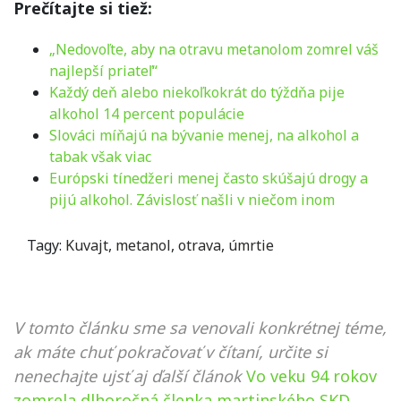
Prečítajte si tiež:
„Nedovoľte, aby na otravu metanolom zomrel váš
najlepší priateľ“
Každý deň alebo niekoľkokrát do týždňa pije
alkohol 14 percent populácie
Slováci míňajú na bývanie menej, na alkohol a
tabak však viac
Európski tínedžeri menej často skúšajú drogy a
pijú alkohol. Závislosť našli v niečom inom
Tagy:
Kuvajt
,
metanol
,
otrava
,
úmrtie
V tomto článku sme sa venovali konkrétnej téme,
ak máte chuť pokračovať v čítaní, určite si
nenechajte ujsť aj ďalší článok
Vo veku 94 rokov
zomrela dlhoročná členka martinského SKD