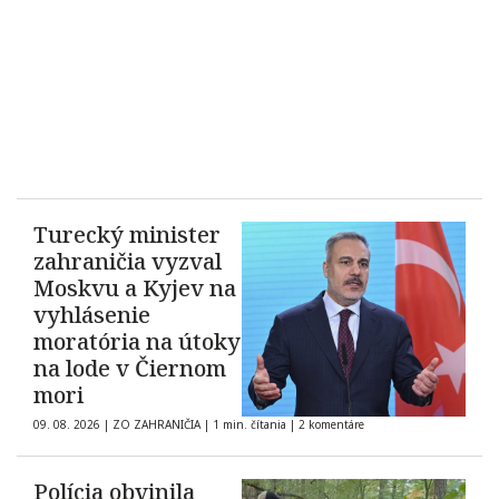
Turecký minister
zahraničia vyzval
Moskvu a Kyjev na
vyhlásenie
moratória na útoky
na lode v Čiernom
mori
09. 08. 2026
|
ZO ZAHRANIČIA
|
1 min. čítania
|
2 komentáre
Polícia obvinila