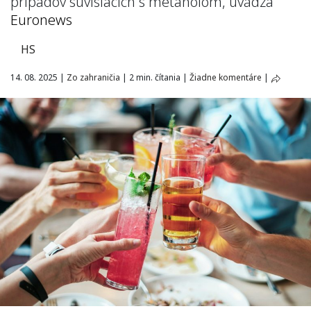
prípadov súvisiacich s metanolom, uvádza
Euronews
HS
14. 08. 2025
|
Zo zahraničia
|
2 min. čítania
|
Žiadne komentáre
|