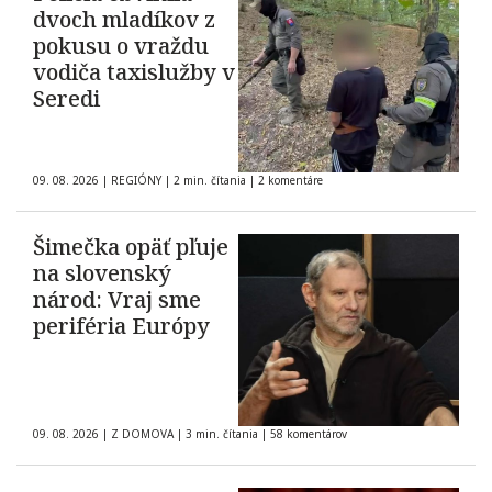
dvoch mladíkov z
pokusu o vraždu
vodiča taxislužby v
Seredi
09. 08. 2026
|
REGIÓNY
|
2 min. čítania
|
2 komentáre
Šimečka opäť pľuje
na slovenský
národ: Vraj sme
periféria Európy
09. 08. 2026
|
Z DOMOVA
|
3 min. čítania
|
58 komentárov