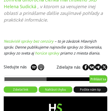
Helena Sudická
, v ktorom sa venujeme inej
oblasti a prinášame ďalšie zaujímavé pohľady a
praktické informácie.
Nezávislé správy bez cenzúry
– to je záväzok Hlavných
správ. Denne publikujeme najnovšie správy zo Slovenska,
správy zo sveta aj
horúce správy
priamo z miesta diania.
Sledujte nás
Zdieľajte nás
Prihlásiť sa
Zdieľať link
Nahlásiť chybu
Pošlite nám tip