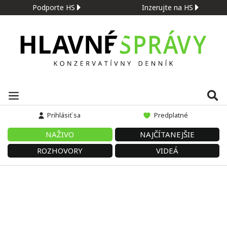
Podporte HS
Inzerujte na HS
Prihlásiť sa
Predplatné
NAŽIVO
NAJČÍTANEJŠIE
ROZHOVORY
VIDEÁ