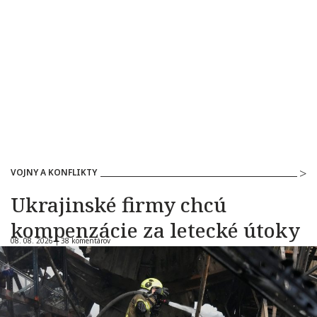
VOJNY A KONFLIKTY
Ukrajinské firmy chcú
kompenzácie za letecké útoky
08. 08. 2026 |
38 komentárov