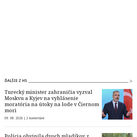
ĎALŠIE Z HS
Turecký minister zahraničia vyzval
Moskvu a Kyjev na vyhlásenie
moratória na útoky na lode v Čiernom
mori
09. 08. 2026 |
2 komentáre
Polícia obvinila dvoch mladíkov z