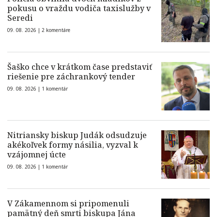
pokusu o vraždu vodiča taxislužby v
Seredi
09. 08. 2026 |
2 komentáre
Šaško chce v krátkom čase predstaviť
riešenie pre záchrankový tender
09. 08. 2026 |
1 komentár
Nitriansky biskup Judák odsudzuje
akékoľvek formy násilia, vyzval k
vzájomnej úcte
09. 08. 2026 |
1 komentár
V Zákamennom si pripomenuli
pamätný deň smrti biskupa Jána