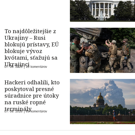
To najdôležitejšie z
Ukrajiny – Rusi
blokujú prístavy, EÚ
blokuje vývoz
kvótami, sťažujú sa
Ukrajinci
07. 08. 2026 |
26 komentárov
Hackeri odhalili, kto
poskytoval presné
súradnice pre útoky
na ruské ropné
terminály
07. 08. 2026 |
69 komentárov