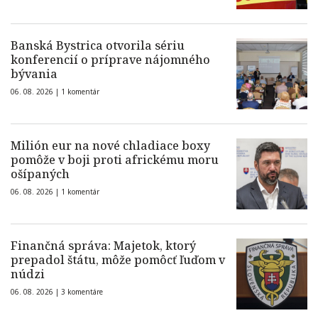
Banská Bystrica otvorila sériu
konferencií o príprave nájomného
bývania
06. 08. 2026 |
1 komentár
Milión eur na nové chladiace boxy
pomôže v boji proti africkému moru
ošípaných
06. 08. 2026 |
1 komentár
Finančná správa: Majetok, ktorý
prepadol štátu, môže pomôcť ľuďom v
núdzi
06. 08. 2026 |
3 komentáre