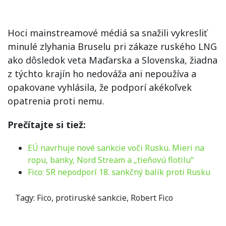
Hoci mainstreamové médiá sa snažili vykresliť
minulé zlyhania Bruselu pri zákaze ruského LNG
ako dôsledok veta Maďarska a Slovenska, žiadna
z týchto krajín ho nedováža ani nepoužíva a
opakovane vyhlásila, že podporí akékoľvek
opatrenia proti nemu.
Prečítajte si tiež:
EÚ navrhuje nové sankcie voči Rusku. Mieri na
ropu, banky, Nord Stream a „tieňovú flotilu“
Fico: SR nepodporí 18. sankčný balík proti Rusku
Tagy:
Fico
,
protiruské sankcie
,
Robert Fico