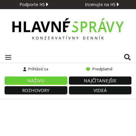
Podporte HS
Inzerujte na HS
Prihlásiť sa
Predplatné
NAŽIVO
NAJČÍTANEJŠIE
ROZHOVORY
VIDEÁ