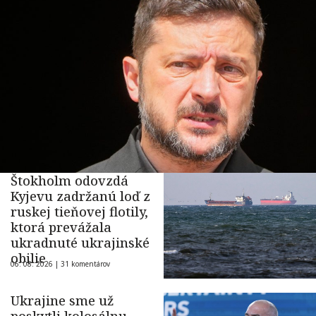
Štokholm odovzdá
Kyjevu zadržanú loď z
ruskej tieňovej flotily,
ktorá prevážala
ukradnuté ukrajinské
obilie
06. 08. 2026 |
31 komentárov
Ukrajine sme už