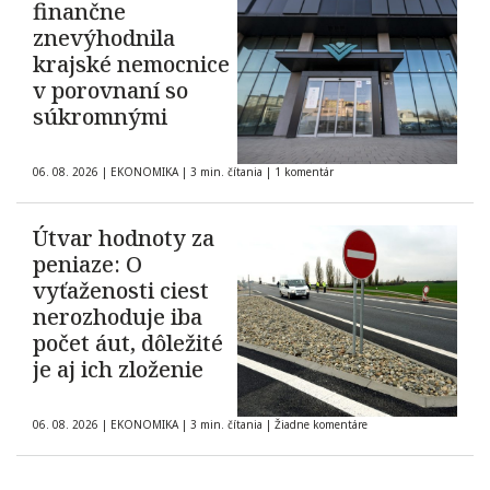
finančne
znevýhodnila
krajské nemocnice
v porovnaní so
súkromnými
06. 08. 2026
|
EKONOMIKA
|
3 min. čítania
|
1 komentár
Útvar hodnoty za
peniaze: O
vyťaženosti ciest
nerozhoduje iba
počet áut, dôležité
je aj ich zloženie
06. 08. 2026
|
EKONOMIKA
|
3 min. čítania
|
Žiadne komentáre