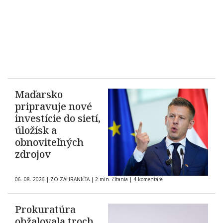
Maďarsko
pripravuje nové
investície do sietí,
úložísk a
obnoviteľných
zdrojov
06. 08. 2026
|
ZO ZAHRANIČIA
|
2 min. čítania
|
4 komentáre
Prokuratúra
obžalovala troch