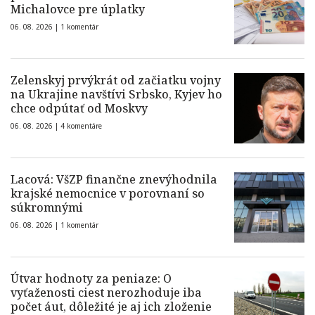
Michalovce pre úplatky
06. 08. 2026 |
1 komentár
Zelenskyj prvýkrát od začiatku vojny
na Ukrajine navštívi Srbsko, Kyjev ho
chce odpútať od Moskvy
06. 08. 2026 |
4 komentáre
Lacová: VšZP finančne znevýhodnila
krajské nemocnice v porovnaní so
súkromnými
06. 08. 2026 |
1 komentár
Útvar hodnoty za peniaze: O
vyťaženosti ciest nerozhoduje iba
počet áut, dôležité je aj ich zloženie