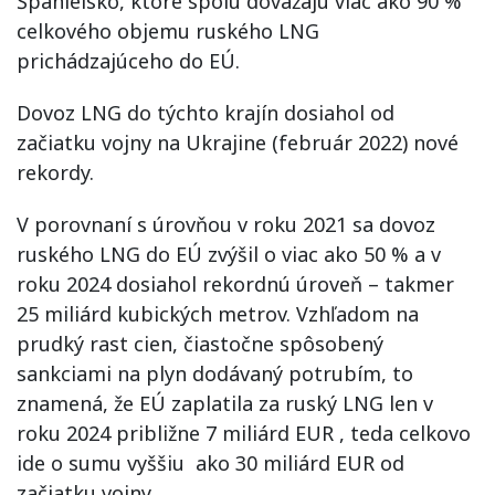
Španielsko, ktoré spolu dovážajú viac ako 90 %
celkového objemu ruského LNG
prichádzajúceho do EÚ.
Dovoz LNG do týchto krajín dosiahol od
začiatku vojny na Ukrajine (február 2022) nové
rekordy.
V porovnaní s úrovňou v roku 2021 sa dovoz
ruského LNG do EÚ zvýšil o viac ako 50 % a v
roku 2024 dosiahol rekordnú úroveň – takmer
25 miliárd kubických metrov. Vzhľadom na
prudký rast cien, čiastočne spôsobený
sankciami na plyn dodávaný potrubím, to
znamená, že EÚ zaplatila za ruský LNG len v
roku 2024 približne 7 miliárd EUR , teda celkovo
ide o sumu vyššiu ako 30 miliárd EUR od
začiatku vojny.