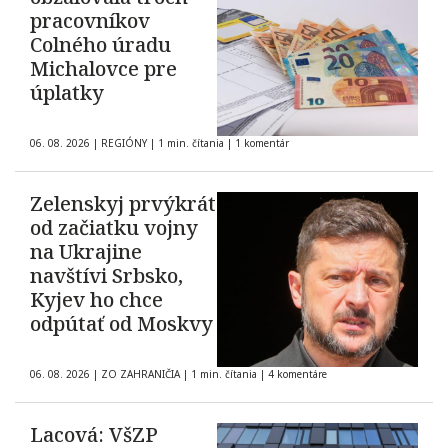
pracovníkov
Colného úradu
Michalovce pre
úplatky
06. 08. 2026
|
REGIÓNY
|
1 min. čítania
|
1 komentár
Zelenskyj prvýkrát
od začiatku vojny
na Ukrajine
navštívi Srbsko,
Kyjev ho chce
odpútať od Moskvy
06. 08. 2026
|
ZO ZAHRANIČIA
|
1 min. čítania
|
4 komentáre
Lacová: VšZP