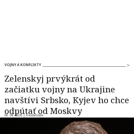
VOJNY A KONFLIKTY
Zelenskyj prvýkrát od
začiatku vojny na Ukrajine
navštívi Srbsko, Kyjev ho chce
odpútať od Moskvy
06. 08. 2026 |
4 komentáre