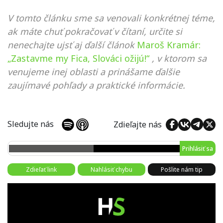
V tomto článku sme sa venovali konkrétnej téme,
ak máte chuť pokračovať v čítaní, určite si
nenechajte ujsť aj ďalší článok
Maroš Kramár:
„Zastavme my Fica, Slováci ožijú!“
, v ktorom sa
venujeme inej oblasti a prinášame ďalšie
zaujímavé pohľady a praktické informácie.
Sledujte nás
Zdieľajte nás
Prihlásiť sa
Zdieľať link
Nahlásiť chybu
Pošlite nám tip