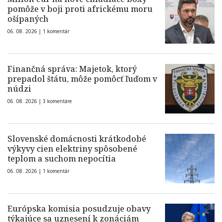
pomôže v boji proti africkému moru
ošípaných
06. 08. 2026 |
1 komentár
Finančná správa: Majetok, ktorý
prepadol štátu, môže pomôcť ľuďom v
núdzi
06. 08. 2026 |
3 komentáre
Slovenské domácnosti krátkodobé
výkyvy cien elektriny spôsobené
teplom a suchom nepocítia
06. 08. 2026 |
1 komentár
Európska komisia posudzuje obavy
týkajúce sa uznesení k zonáciám