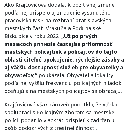
Ako Krajčovičová dodala, k pozitívnej zmene
podľa nej prispelo aj zriadenie vysunutého
pracoviska MsP na rozhraní bratislavských
mestských častí Vrakuňa a Podunajské
Biskupice v roku 2022.
„Už po prvých
mesiacoch priniesla častejšia prítomnosť
mestských policajtiek a policajtov do tejto
oblasti citeľné upokojenie, rýchlejšie zásahy a
aj väčšiu dostupnosť služieb pre obyvateľky a
obyvateľov,“
poukázala. Obyvatelia lokality
podľa nej vyššiu frekvenciu policajných hliadok
oceňujú a na mestských policajtov sa obracajú.
Krajčovičová však zároveň podotkla, že vďaka
spolupráci s Policajným zborom sa mestskej
polícii podarilo viackrát prispieť k zadržaniu
osôb podozrivých z trestnej činnosti.