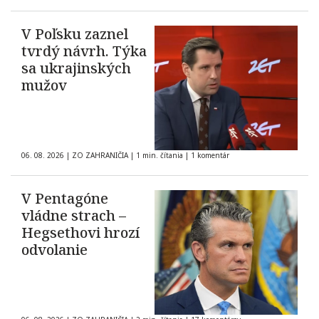
V Poľsku zaznel
tvrdý návrh. Týka
sa ukrajinských
mužov
06. 08. 2026
|
ZO ZAHRANIČIA
|
1 min. čítania
|
1 komentár
V Pentagóne
vládne strach –
Hegsethovi hrozí
odvolanie