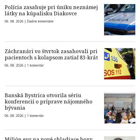
Polícia zasahuje pri úniku neznámej
látky na kúpalisku Diakovce
06. 08. 2026 |
Žiadne komentáre
Záchranári vo štvrtok zasahovali pri
pacientoch s kolapsom zatiaľ 83-krát
06. 08. 2026 |
1 komentár
Banská Bystrica otvorila sériu
konferencií o príprave nájomného
bývania
06. 08. 2026 |
1 komentár
Milión eur na nové chladiace boxy