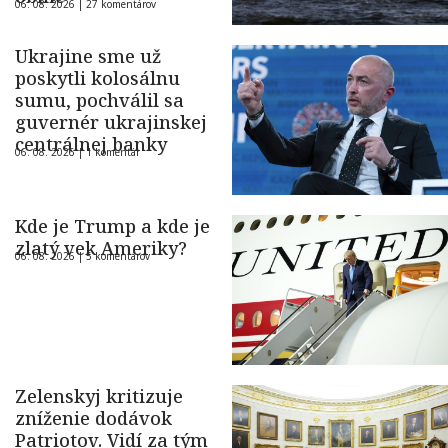
06. 08. 2026 |
27 komentárov
Ukrajine sme už
poskytli kolosálnu
sumu, pochválil sa
guvernér ukrajinskej
centrálnej banky
06. 08. 2026 |
1 komentár
Kde je Trump a kde je
zlatý vek Ameriky?
06. 08. 2026 |
5 komentárov
Zelenskyj kritizuje
zníženie dodávok
Patriotov. Vidí za tým