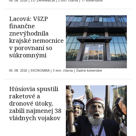
06. 08. 2026
|
ZO ZAHRANIČIA
|
2 min. čítania
|
17 komentárov
Lacová: VšZP
finančne
znevýhodnila
krajské nemocnice
v porovnaní so
súkromnými
06. 08. 2026
|
EKONOMIKA
|
3 min. čítania
|
Žiadne komentáre
Húsíovia spustili
raketové a
dronové útoky,
zabili najmenej 38
vládnych vojakov