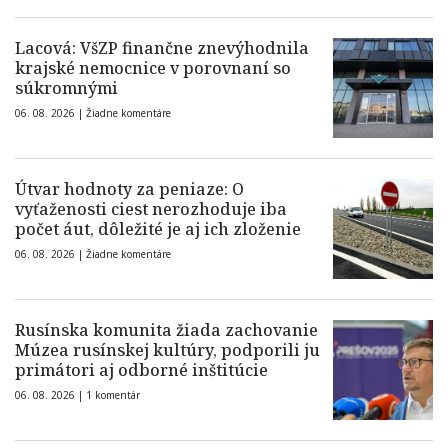
Lacová: VšZP finančne znevýhodnila
krajské nemocnice v porovnaní so
súkromnými
06. 08. 2026 |
Žiadne komentáre
Útvar hodnoty za peniaze: O
vyťaženosti ciest nerozhoduje iba
počet áut, dôležité je aj ich zloženie
06. 08. 2026 |
Žiadne komentáre
Rusínska komunita žiada zachovanie
Múzea rusínskej kultúry, podporili ju
primátori aj odborné inštitúcie
06. 08. 2026 |
1 komentár