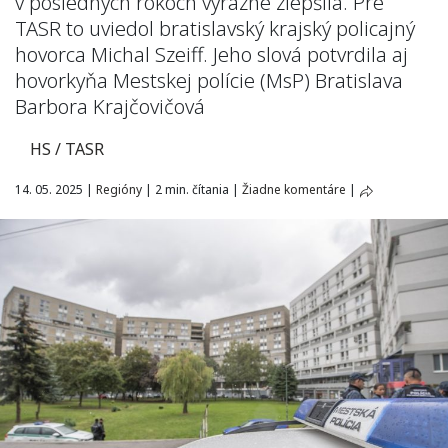
v posledných rokoch výrazne zlepšila. Pre
TASR to uviedol bratislavský krajský policajný
hovorca Michal Szeiff. Jeho slová potvrdila aj
hovorkyňa Mestskej polície (MsP) Bratislava
Barbora Krajčovičová
HS / TASR
14. 05. 2025
|
Regióny
|
2 min. čítania
|
Žiadne komentáre
|