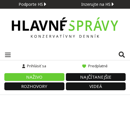
Podporte HS
Inzerujte na HS
Prihlásiť sa
Predplatné
NAŽIVO
NAJČÍTANEJŠIE
ROZHOVORY
VIDEÁ