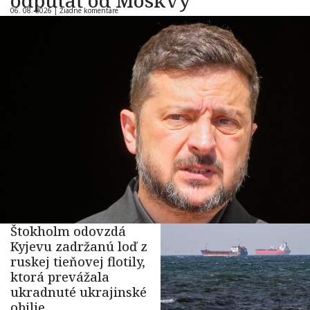
odpútať od Moskvy
06. 08. 2026 |
Žiadne komentáre
Štokholm odovzdá
Kyjevu zadržanú loď z
ruskej tieňovej flotily,
ktorá prevážala
ukradnuté ukrajinské
obilie