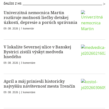
ĎALŠIE Z HS
Univerzitná nemocnica Martin
rozširuje možnosti liečby detskej
úzkosti, depresie a porúch správania
09. 08. 2026 |
1 komentár
V lokalite Severnej ulice v Banskej
Bystrici zistili výskyt medveďa
hnedého
09. 08. 2026 |
3 komentáre
Apríl a máj priniesli historicky
najvyššiu návštevnosť mesta Trenčín
09. 08. 2026 |
2 komentáre