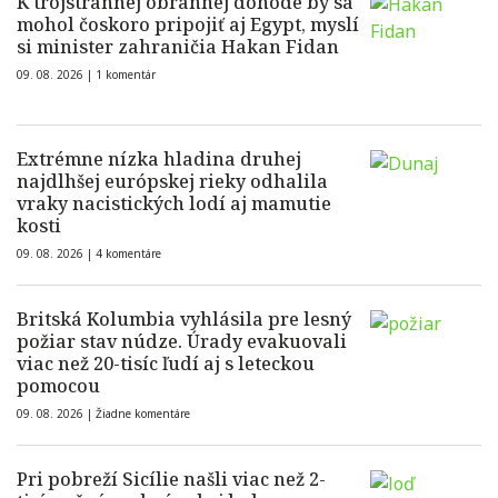
K trojstrannej obrannej dohode by sa
mohol čoskoro pripojiť aj Egypt, myslí
si minister zahraničia Hakan Fidan
09. 08. 2026 |
1 komentár
Extrémne nízka hladina druhej
najdlhšej európskej rieky odhalila
vraky nacistických lodí aj mamutie
kosti
09. 08. 2026 |
4 komentáre
Britská Kolumbia vyhlásila pre lesný
požiar stav núdze. Úrady evakuovali
viac než 20-tisíc ľudí aj s leteckou
pomocou
09. 08. 2026 |
Žiadne komentáre
Pri pobreží Sicílie našli viac než 2-