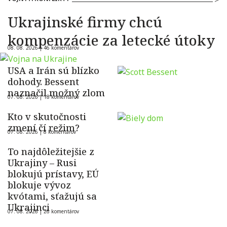
Ukrajinské firmy chcú
kompenzácie za letecké útoky
08. 08. 2026 |
46 komentárov
USA a Irán sú blízko
dohody. Bessent
naznačil možný zlom
07. 08. 2026 |
18 komentárov
Kto v skutočnosti
zmení čí režim?
07. 08. 2026 |
8 komentárov
To najdôležitejšie z
Ukrajiny – Rusi
blokujú prístavy, EÚ
blokuje vývoz
kvótami, sťažujú sa
Ukrajinci
07. 08. 2026 |
26 komentárov