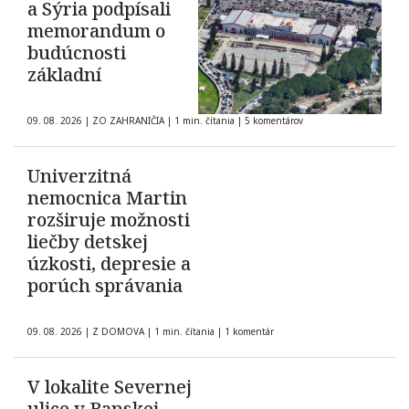
a Sýria podpísali
memorandum o
budúcnosti
základní
09. 08. 2026
|
ZO ZAHRANIČIA
|
1 min. čítania
|
5 komentárov
Univerzitná
nemocnica Martin
rozširuje možnosti
liečby detskej
úzkosti, depresie a
porúch správania
09. 08. 2026
|
Z DOMOVA
|
1 min. čítania
|
1 komentár
V lokalite Severnej
ulice v Banskej