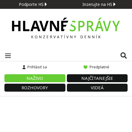
Podporte HS
Inzerujte na HS
Prihlásiť sa
Predplatné
NAŽIVO
NAJČÍTANEJŠIE
ROZHOVORY
VIDEÁ