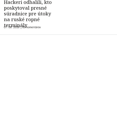
Hackeri odhalili, kto
poskytoval presné
súradnice pre útoky
na ruské ropné
terminály
07. 08. 2026 |
69 komentárov