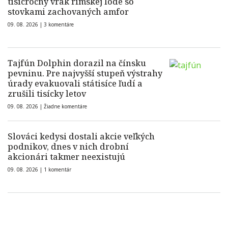
tisícročný vrak rímskej lode so
stovkami zachovaných amfor
09. 08. 2026 |
3 komentáre
Tajfún Dolphin dorazil na čínsku
pevninu. Pre najvyšší stupeň výstrahy
úrady evakuovali státisíce ľudí a
zrušili tisícky letov
09. 08. 2026 |
Žiadne komentáre
Slováci kedysi dostali akcie veľkých
podnikov, dnes v nich drobní
akcionári takmer neexistujú
09. 08. 2026 |
1 komentár