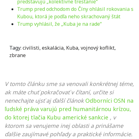
predstavujú „kolektívne trestanie“
Trump pred odchodom do Číny ohlásil rokovania s
Kubou, ktorá je podľa neho skrachovaný štát
Trump vyhlásil, že „Kuba je na rade“
Tagy:
civilisti
,
eskalácia
,
Kuba
,
vojnový koflikt
,
zbrane
V tomto článku sme sa venovali konkrétnej téme,
ak máte chuť pokračovať v čítaní, určite si
nenechajte ujsť aj ďalší článok
Odborníci OSN na
ľudské práva varujú pred humanitárnou krízou,
do ktorej tlačia Kubu americké sankcie
, v
ktorom sa venujeme inej oblasti a prinášame
ďalšie zaujímavé pohľady a praktické informácie.