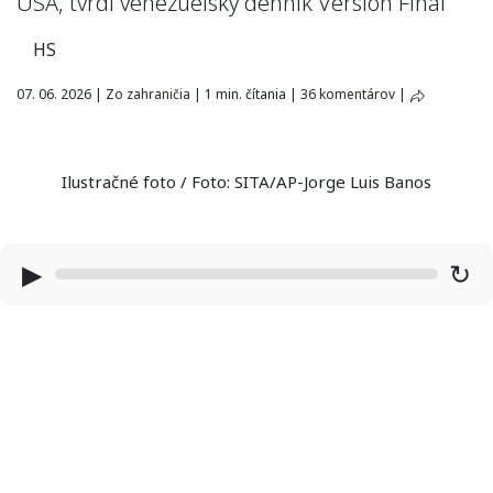
USA, tvrdí venezuelský denník Versión Final
HS
07. 06. 2026
|
Zo zahraničia
|
1 min. čítania
|
36 komentárov
|
Ilustračné foto / Foto: SITA/AP-Jorge Luis Banos
▶
↻