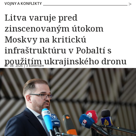
VOJNY A KONFLIKTY
Litva varuje pred
zinscenovaným útokom
Moskvy na kritickú
infraštruktúru v Pobaltí s
použitím ukrajinského dronu
07. 08. 2026 |
3 komentáre