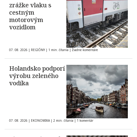
zrážke vlaku s
cestným
motorovým
vozidlom
07. 08. 2026
|
REGIÓNY
|
1 min. čítania
|
Žiadne komentáre
Holandsko podporí
výrobu zeleného
vodíka
07. 08. 2026
|
EKONOMIKA
|
2 min. čítania
|
1 komentár