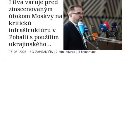
Litva varuje pred
zinscenovaným
útokom Moskvy na
kritickú
infraštruktúru v
Pobaltí s použitím
ukrajinského
dronu
07. 08. 2026
|
ZO ZAHRANIČIA
|
2 min. čítania
|
3 komentáre