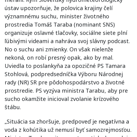
ústav upozorňuje, že polovica krajiny čelí
významnému suchu, minister životného
prostredia Tomáš Taraba (nominant SNS)
organizuje oslavné tlačovky, sociálne siete plní
ľúbivými videami a nahráva svoj slávny podcast.
No o suchu ani zmienky. On však nielenže
nekoná, on robí presný opak, ako by mal.
Uviedla to poslankyňa za opozičné PS Tamara
Stohlová, podpredsedníčka Výboru Národnej
rady (NR) SR pre pôdohospodárstvo a životné
prostredie. PS vyzýva ministra Tarabu, aby pre
sucho okamžite inicioval zvolanie krízového
štábu.
„Situácia sa zhoršuje, predpoveď je negatívna a
voda z kohútika už nemusí byť samozrejmosťou.