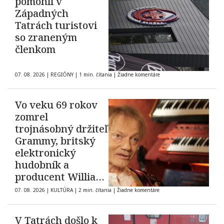
pomohli v
Západných
Tatrách turistovi
so zraneným
členkom
07. 08. 2026
|
REGIÓNY
|
1 min. čítania
|
Žiadne komentáre
Vo veku 69 rokov
zomrel
trojnásobný držiteľ
Grammy, britský
elektronický
hudobník a
producent William
Orbit
07. 08. 2026
|
KULTÚRA
|
2 min. čítania
|
Žiadne komentáre
V Tatrách došlo k