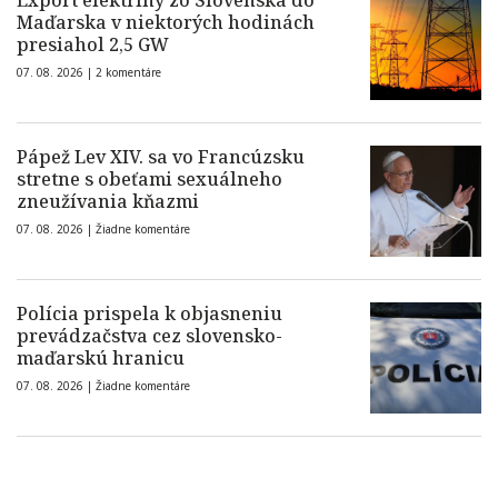
Export elektriny zo Slovenska do
Maďarska v niektorých hodinách
presiahol 2,5 GW
07. 08. 2026 |
2 komentáre
Pápež Lev XIV. sa vo Francúzsku
stretne s obeťami sexuálneho
zneužívania kňazmi
07. 08. 2026 |
Žiadne komentáre
Polícia prispela k objasneniu
prevádzačstva cez slovensko-
maďarskú hranicu
07. 08. 2026 |
Žiadne komentáre