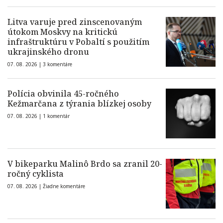
Litva varuje pred zinscenovaným
útokom Moskvy na kritickú
infraštruktúru v Pobaltí s použitím
ukrajinského dronu
07. 08. 2026 |
3 komentáre
Polícia obvinila 45-ročného
Kežmarčana z týrania blízkej osoby
07. 08. 2026 |
1 komentár
V bikeparku Malinô Brdo sa zranil 20-
ročný cyklista
07. 08. 2026 |
Žiadne komentáre