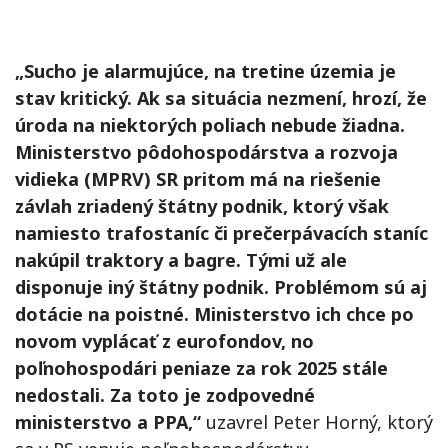
„Sucho je alarmujúce, na tretine územia je
stav kritický. Ak sa situácia nezmení, hrozí, že
úroda na niektorých poliach nebude žiadna.
Ministerstvo pôdohospodárstva a rozvoja
vidieka (MPRV) SR pritom má na riešenie
závlah zriadený štátny podnik, ktorý však
namiesto trafostaníc či prečerpávacích staníc
nakúpil traktory a bagre. Tými už ale
disponuje iný štátny podnik. Problémom sú aj
dotácie na poistné. Ministerstvo ich chce po
novom vyplácať z eurofondov, no
poľnohospodári peniaze za rok 2025 stále
nedostali. Za toto je zodpovedné
ministerstvo a PPA,“
uzavrel Peter Horný, ktorý