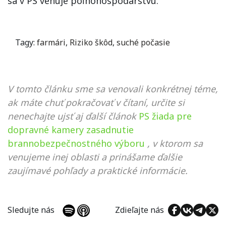
sa v PS venuje poľnohospodárstvu.
Tagy:
farmári
,
Riziko škôd
,
suché počasie
V tomto článku sme sa venovali konkrétnej téme,
ak máte chuť pokračovať v čítaní, určite si
nenechajte ujsť aj ďalší článok
PS žiada pre
dopravné kamery zasadnutie
brannobezpečnostného výboru
, v ktorom sa
venujeme inej oblasti a prinášame ďalšie
zaujímavé pohľady a praktické informácie.
Sledujte nás
Zdieľajte nás