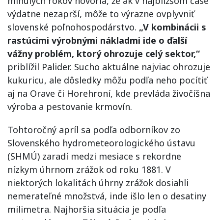
minulých rokov hovoria, že ak v najbližšom čase
výdatne nezaprší, môže to výrazne ovplyvniť
slovenské poľnohospodárstvo.
„V kombinácii s
rastúcimi výrobnými nákladmi ide o ďalší
vážny problém, ktorý ohrozuje celý sektor,“
priblížil Palider. Sucho aktuálne najviac ohrozuje
kukuricu, ale dôsledky môžu podľa neho pocítiť
aj na Orave či Horehroní, kde prevláda živočíšna
výroba a pestovanie krmovín.
Tohtoročný apríl sa podľa odborníkov zo
Slovenského hydrometeorologického ústavu
(SHMÚ) zaradí medzi mesiace s rekordne
nízkym úhrnom zrážok od roku 1881. V
niektorých lokalitách úhrny zrážok dosiahli
nemerateľné množstvá, inde išlo len o desatiny
milimetra. Najhoršia situácia je podľa