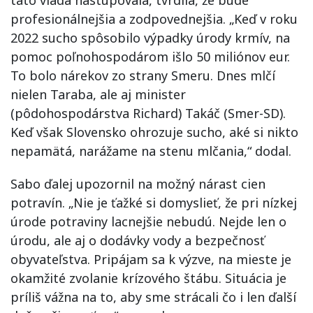
profesionálnejšia a zodpovednejšia. „Keď v roku
2022 sucho spôsobilo výpadky úrody krmív, na
pomoc poľnohospodárom išlo 50 miliónov eur.
To bolo nárekov zo strany Smeru. Dnes mlčí
nielen Taraba, ale aj minister
(pôdohospodárstva Richard) Takáč (Smer-SD).
Keď však Slovensko ohrozuje sucho, aké si nikto
nepamätá, narážame na stenu mlčania,“ dodal.
Sabo ďalej upozornil na možný nárast cien
potravín. „Nie je ťažké si domyslieť, že pri nízkej
úrode potraviny lacnejšie nebudú. Nejde len o
úrodu, ale aj o dodávky vody a bezpečnosť
obyvateľstva. Pripájam sa k výzve, na mieste je
okamžité zvolanie krízového štábu. Situácia je
príliš vážna na to, aby sme strácali čo i len ďalší