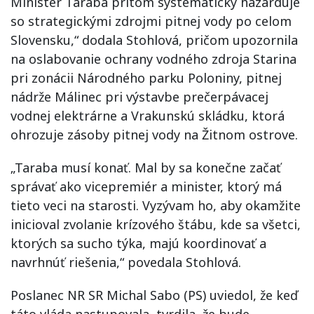
Minister Taraba pritom systematicky hazarduje
so strategickými zdrojmi pitnej vody po celom
Slovensku,“ dodala Stohlová, pričom upozornila
na oslabovanie ochrany vodného zdroja Starina
pri zonácii Národného parku Poloniny, pitnej
nádrže Málinec pri výstavbe prečerpávacej
vodnej elektrárne a Vrakunskú skládku, ktorá
ohrozuje zásoby pitnej vody na Žitnom ostrove.
„Taraba musí konať. Mal by sa konečne začať
správať ako vicepremiér a minister, ktorý má
tieto veci na starosti. Vyzývam ho, aby okamžite
inicioval zvolanie krízového štábu, kde sa všetci,
ktorých sa sucho týka, majú koordinovať a
navrhnúť riešenia,“ povedala Stohlová.
Poslanec NR SR Michal Sabo (PS) uviedol, že keď
táto vláda nastupovala, tvrdila, že bude