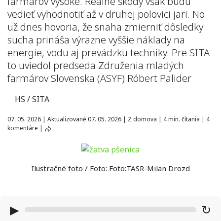
farmárov vysoké. Reálne škody však budú
vedieť vyhodnotiť až v druhej polovici jari. No
už dnes hovoria, že snaha zmierniť dôsledky
sucha prináša výrazne vyššie náklady na
energie, vodu aj prevádzku techniky. Pre SITA
to uviedol predseda Združenia mladých
farmárov Slovenska (ASYF) Róbert Palider
HS / SITA
07. 05. 2026
|
Aktualizované 07. 05. 2026
|
Z domova
|
4 min. čítania
|
4
komentáre
|
Ilustračné foto / Foto: Foto:TASR-Milan Drozd
▶
↻