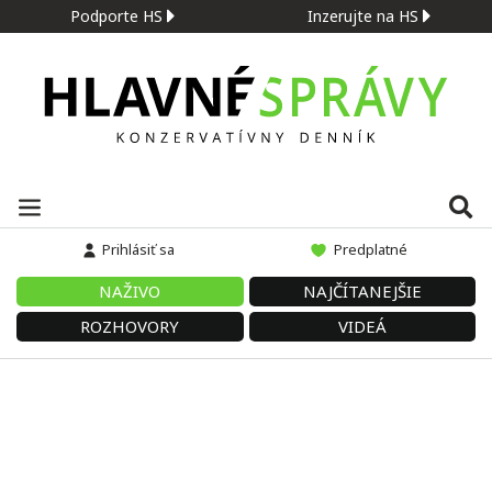
Podporte HS
Inzerujte na HS
Prihlásiť sa
Predplatné
NAŽIVO
NAJČÍTANEJŠIE
ROZHOVORY
VIDEÁ