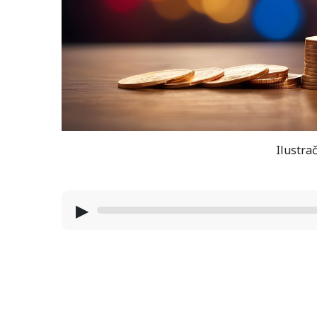
Ilustrač
▶