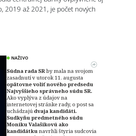
b, 2019 až 2021, je počet nových
NAŽIVO
Súdna rada SR
by mala na svojom
zasadnutí v utorok 11. augusta
opätovne voliť nového predsedu
Najvyššieho správneho súdu SR.
Ako vyplýva z údajov na
internetovej stránke rady, o post sa
uchádzajú
dvaja kandidáti.
Sudkyňu predmetného súdu
Moniku Valašikovú ako
kandidátku
navrhli štyria sudcovia