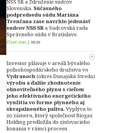
NSS SR a Združenie sudcov
Slovenska.
Súčasného
podpredsedu súdu Mariána
Trenčana zase navrhlo jedenásť
sudcov NSS SR
a Sudcovská rada
Správneho súdu v Bratislave.
Čítať viac
|
09:39
Investor plánuje v areáli bývalého
poľnohospodárskeho družstva vo
Vydranoch
(okres Dunajská Streda)
výrobu a ďalšie zhodnotenie
↻
obnoviteľného plynu s cieľom
jeho efektívneho energetického
využitia vo forme plynného aj
skvapalneného paliva.
Vyplýva to
zo zámeru, ktorý spoločnosť Biogaz
Holding predložila do zisťovacieho
konania v rámci procesu