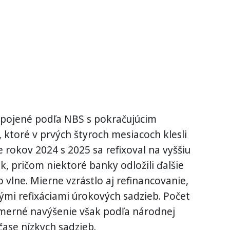
 spojené podľa NBS s pokračujúcim
ktoré v prvých štyroch mesiacoch klesli
 rokov 2024 s 2025 sa refixoval na vyššiu
, pričom niektoré banky odložili ďalšie
o vlne. Mierne vzrástlo aj refinancovanie,
nými refixáciami úrokových sadzieb. Počet
emerné navýšenie však podľa národnej
čase nízkych sadzieb.