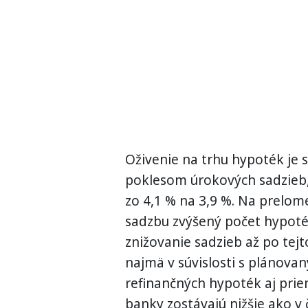
Oživenie na trhu hypoték je
poklesom úrokových sadzieb, 
zo 4,1 % na 3,9 %. Na prelome
sadzbu zvýšený počet hypoték
znižovanie sadzieb až po tejt
najmä v súvislosti s plánova
refinančných hypoték aj pri
banky zostávajú nižšie ako v 