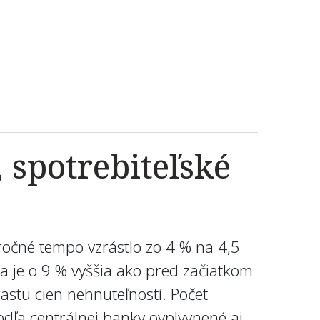
 spotrebiteľské
ročné tempo vzrástlo zo 4 % na 4,5
a je o 9 % vyššia ako pred začiatkom
astu cien nehnuteľností. Počet
dľa centrálnej banky ovplyvnené aj