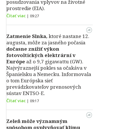
posudzovania vplyvov na životné
prostredie (EIA).
Čítať viac
|
09:27
Zatmenie Slnka,
ktoré nastane 12.
augusta, môže za jasného počasia
dočasne znížiť výkon
fotovoltických elektrární v
Európe
až o 9,7 gigawattu (GW).
Najvýraznejší pokles sa očakáva v
Španielsku a Nemecku. Informovala
o tom Európska sieť
prevádzkovateľov prenosových
sústav ENTSO-E.
Čítať viac
|
09:17
Zeleň môže významným
spôsobom ovplyvňovať klímu