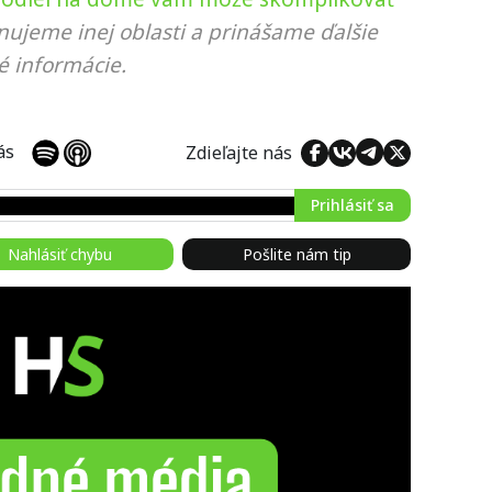
nujeme inej oblasti a prinášame ďalšie
é informácie.
 nás
Zdieľajte nás
Prihlásiť sa
Nahlásiť chybu
Pošlite nám tip