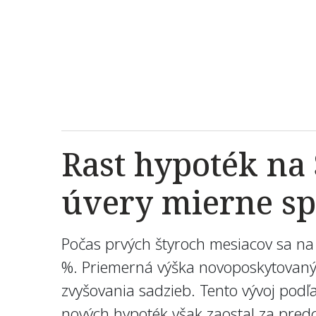
Rast hypoték na 
úvery mierne sp
Počas prvých štyroch mesiacov sa na 
%. Priemerná výška novoposkytovaných
zvyšovania sadzieb. Tento vývoj podľ
nových hypoték však zaostal za pred