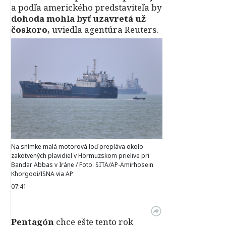
a podľa amerického predstaviteľa by
dohoda mohla byť uzavretá už
čoskoro,
uviedla agentúra Reuters.
Na snímke malá motorová loď prepláva okolo
zakotvených plavidiel v Hormuzskom prielive pri
Bandar Abbas v Iráne / Foto: SITA/AP-Amirhosein
Khorgooi/ISNA via AP
07:41
Pentagón
chce ešte tento rok