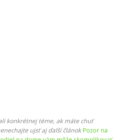
li konkrétnej téme, ak máte chuť
nenechajte ujsť aj ďalší článok
Pozor na
podiel na dome vám môže skomplikovať