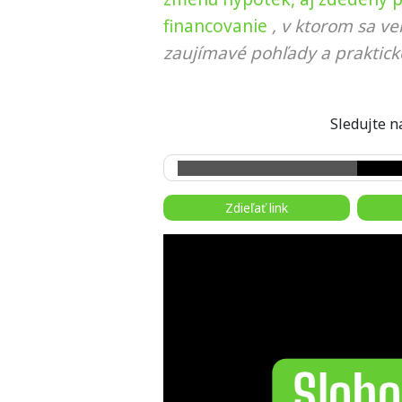
financovanie
, v ktorom sa ve
zaujímavé pohľady a praktick
Sledujte
Zdieľať link