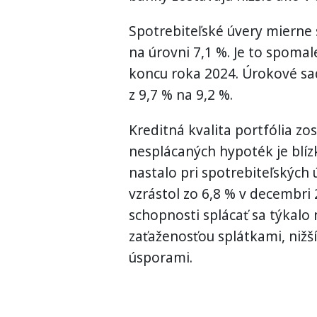
Spotrebiteľské úvery mierne s
na úrovni 7,1 %. Je to spoma
koncu roka 2024. Úrokové sad
z 9,7 % na 9,2 %.
Kreditná kvalita portfólia zo
nesplácaných hypoték je blíz
nastalo pri spotrebiteľských
vzrástol zo 6,8 % v decembri 
schopnosti splácať sa týkalo
zaťaženosťou splátkami, nižš
úsporami.