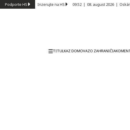
Podporte HS
Inzerujte na HS
09:52
|
08. august 2026
|
Oskár
TITULKA
Z DOMOVA
ZO ZAHRANIČIA
KOMEN