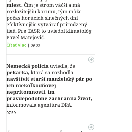
miest.
Čím je strom väčší a má
rozložitejšiu korunu, tým môže
počas horúcich slnečných dní
efektívnejšie vytvárať prirodzený
tieň. Pre TASR to uviedol klimatológ
Pavel Matejovič.
Čítať viac
|
09:00
Nemecká polícia
uviedla, že
pekárka,
ktorá sa rozhodla
navštíviť starší manželský pár po
ich niekoľkodňovej
neprítomnosti, im
pravdepodobne zachránila život,
informovala agentúra DPA.
07:59