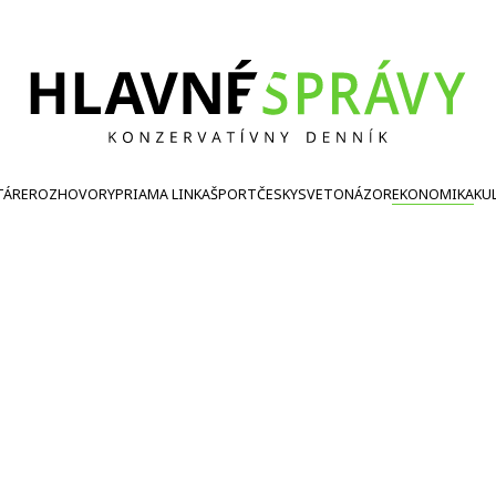
TÁRE
ROZHOVORY
PRIAMA LINKA
ŠPORT
ČESKY
SVETONÁZOR
EKONOMIKA
KU