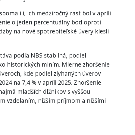
pomalili, ich medziročný rast bol v apríli
lenie o jeden percentuálny bod oproti
zby na nové spotrebiteľské úvery klesli
stáva podľa NBS stabilná, podiel
ko historických miním. Mierne zhoršenie
 úveroch, kde podiel zlyhaných úverov
2024 na 7,4 % v apríli 2025. Zhoršenie
 najmä mladších dlžníkov s vyššou
ím vzdelaním, nižším príjmom a nižšími