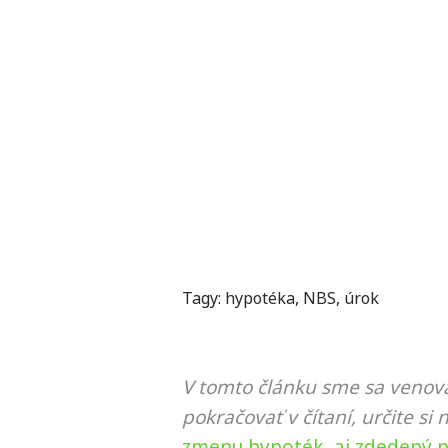
Tagy:
hypotéka
,
NBS
,
úrok
V tomto článku sme sa venova
pokračovať v čítaní, určite si 
zmenu hypoték, aj zdedený 