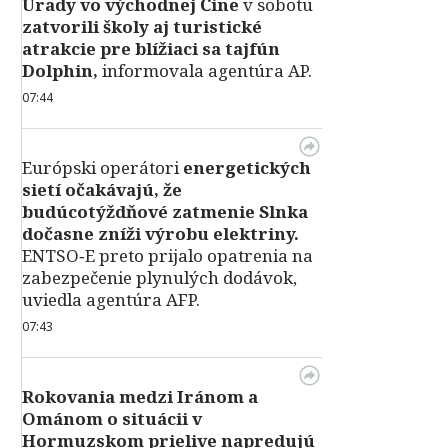
Úrady vo východnej Číne
v sobotu
zatvorili školy aj turistické
atrakcie pre blížiaci sa tajfún
Dolphin,
informovala agentúra AP.
07:44
Európski operátori
energetických
sietí očakávajú, že
budúcotýždňové zatmenie Slnka
dočasne zníži výrobu elektriny.
ENTSO‑E preto prijalo opatrenia na
zabezpečenie plynulých dodávok,
uviedla agentúra AFP.
07:43
Rokovania medzi Iránom a
Ománom o situácii v
Hormuzskom prielive napredujú