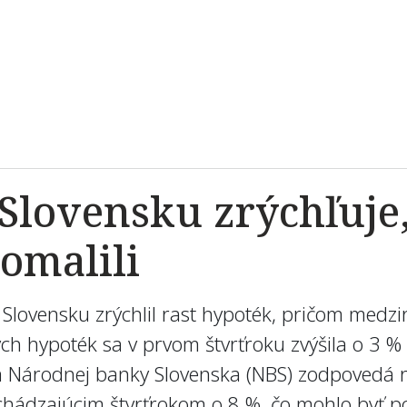
Slovensku zrýchľuje,
omalili
Slovensku zrýchlil rast hypoték, pričom medzi
 hypoték sa v prvom štvrťroku zvýšila o 3 % 
a Národnej banky Slovenska (NBS) zodpovedá r
chádzajúcim štvrťrokom o 8 %, čo mohlo byť po