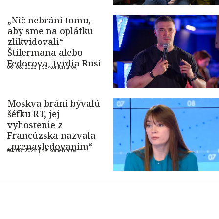
„Nič nebráni tomu,
aby sme na oplátku
zlikvidovali“
Štilermana alebo
Fedorova, tvrdia Rusi
06. 08. 2026 |
93 komentárov
Moskva bráni bývalú
šéfku RT, jej
vyhostenie z
Francúzska nazvala
„prenasledovaním“
06. 08. 2026 |
28 komentárov