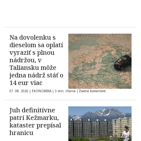
Na dovolenku s
dieselom sa oplatí
vyraziť s plnou
nádržou, v
Taliansku môže
jedna nádrž stáť o
14 eur viac
07. 08. 2026
|
EKONOMIKA
|
3 min. čítania
|
Žiadne komentáre
Juh definitívne
patrí Kežmarku,
kataster prepísal
hranicu