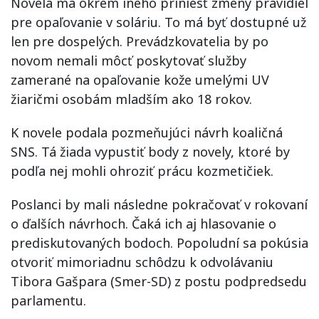
Novela má okrem iného priniesť zmeny pravidiel
pre opaľovanie v soláriu. To má byť dostupné už
len pre dospelých. Prevádzkovatelia by po
novom nemali môcť poskytovať služby
zamerané na opaľovanie kože umelými UV
žiaričmi osobám mladším ako 18 rokov.
K novele podala pozmeňujúci návrh koaličná
SNS. Tá žiada vypustiť body z novely, ktoré by
podľa nej mohli ohroziť prácu kozmetičiek.
Poslanci by mali následne pokračovať v rokovaní
o ďalších návrhoch. Čaká ich aj hlasovanie o
prediskutovaných bodoch. Popoludní sa pokúsia
otvoriť mimoriadnu schôdzu k odvolávaniu
Tibora Gašpara (Smer-SD) z postu podpredsedu
parlamentu.