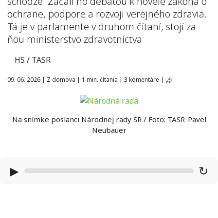
schôdze. Začali ho debatou k novele zákona o
ochrane, podpore a rozvoji verejného zdravia.
Tá je v parlamente v druhom čítaní, stojí za
ňou ministerstvo zdravotníctva
HS / TASR
09. 06. 2026
|
Z domova
|
1 min. čítania
|
3 komentáre
|
Na snímke poslanci Národnej rady SR / Foto: TASR-Pavel
Neubauer
▶
↻