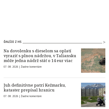
ĎALŠIE Z HS
Na dovolenku s dieselom sa oplatí
vyraziť s plnou nádržou, v Taliansku
môže jedna nádrž stáť o 14 eur viac
07. 08. 2026 |
Žiadne komentáre
Juh definitívne patrí Kežmarku,
kataster prepísal hranicu
07. 08. 2026 |
Žiadne komentáre