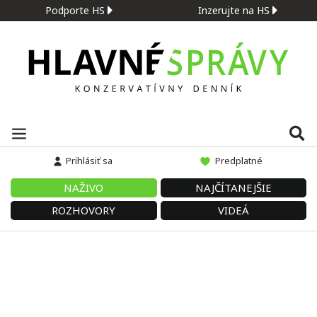
Podporte HS
Inzerujte na HS
Prihlásiť sa
Predplatné
NAŽIVO
NAJČÍTANEJŠIE
ROZHOVORY
VIDEÁ