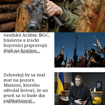
Saudská Arábia: IRGC,
húsíovia a irackí
bojovníci pripravujú
útok na krajinu
07. 08. 2026 |
Žiadne komentáre
Zelenskyj by sa mal
mať na pozore.
Minister, ktorého
odvolal hovorí, že na
jeseň sa to bude iba
radikalizovať
07. 08. 2026 |
5 komentárov