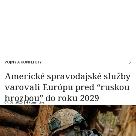
VOJNY A KONFLIKTY
Americké spravodajské služby
varovali Európu pred “ruskou
hrozbou” do roku 2029
07. 08. 2026 |
4 komentáre