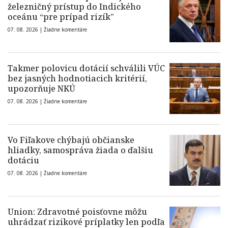
železničný prístup do Indického
oceánu “pre prípad rizík”
07. 08. 2026 |
Žiadne komentáre
Takmer polovicu dotácií schválili VÚC
bez jasných hodnotiacich kritérií,
upozorňuje NKÚ
07. 08. 2026 |
Žiadne komentáre
Vo Fiľakove chýbajú občianske
hliadky, samospráva žiada o ďalšiu
dotáciu
07. 08. 2026 |
Žiadne komentáre
Union: Zdravotné poisťovne môžu
uhrádzať rizikové príplatky len podľa