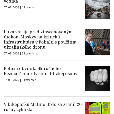
vodíka
07. 08. 2026 |
1 komentár
Litva varuje pred zinscenovaným
útokom Moskvy na kritickú
infraštruktúru v Pobaltí s použitím
ukrajinského dronu
07. 08. 2026 |
5 komentárov
Polícia obvinila 45-ročného
Kežmarčana z týrania blízkej osoby
07. 08. 2026 |
1 komentár
V bikeparku Malinô Brdo sa zranil 20-
ročný cyklista