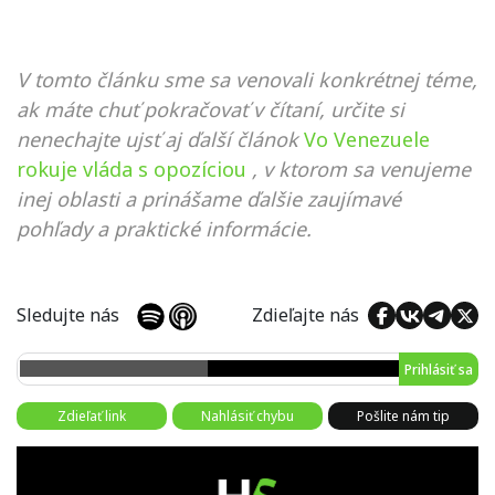
V tomto článku sme sa venovali konkrétnej téme,
ak máte chuť pokračovať v čítaní, určite si
nenechajte ujsť aj ďalší článok
Vo Venezuele
rokuje vláda s opozíciou
, v ktorom sa venujeme
inej oblasti a prinášame ďalšie zaujímavé
pohľady a praktické informácie.
Sledujte nás
Zdieľajte nás
Prihlásiť sa
Zdieľať link
Nahlásiť chybu
Pošlite nám tip