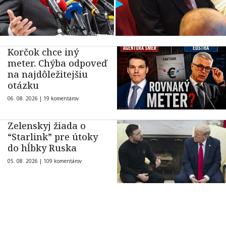
Korčok chce iný
meter. Chýba odpoveď
na najdôležitejšiu
otázku
06. 08. 2026 |
19 komentárov
Zelenskyj žiada o
“Starlink” pre útoky
do hĺbky Ruska
05. 08. 2026 |
109 komentárov