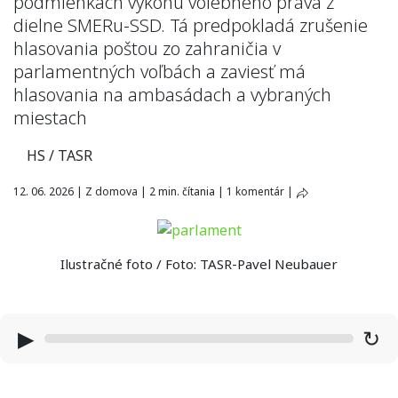
podmienkach výkonu volebného práva z
dielne SMERu-SSD. Tá predpokladá zrušenie
hlasovania poštou zo zahraničia v
parlamentných voľbách a zaviesť má
hlasovania na ambasádach a vybraných
miestach
HS / TASR
12. 06. 2026
|
Z domova
|
2 min. čítania
|
1 komentár
|
Ilustračné foto / Foto: TASR-Pavel Neubauer
▶
↻