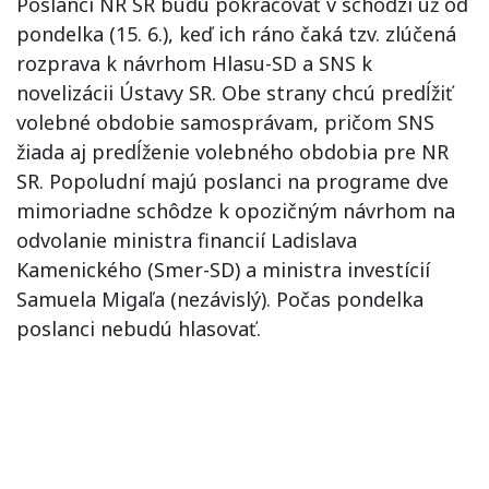
Poslanci NR SR budú pokračovať v schôdzi už od
pondelka (15. 6.), keď ich ráno čaká tzv. zlúčená
rozprava k návrhom Hlasu-SD a SNS k
novelizácii Ústavy SR. Obe strany chcú predĺžiť
volebné obdobie samosprávam, pričom SNS
žiada aj predĺženie volebného obdobia pre NR
SR. Popoludní majú poslanci na programe dve
mimoriadne schôdze k opozičným návrhom na
odvolanie ministra financií Ladislava
Kamenického (Smer-SD) a ministra investícií
Samuela Migaľa (nezávislý). Počas pondelka
poslanci nebudú hlasovať.