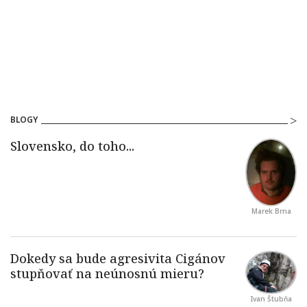
BLOGY
Marek Brna
Ivan Štubňa