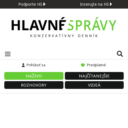
Podporte HS
Inzerujte na HS
Prihlásiť sa
Predplatné
NAŽIVO
NAJČÍTANEJŠIE
ROZHOVORY
VIDEÁ