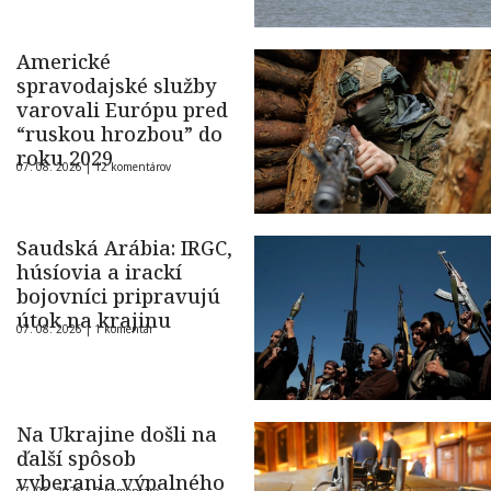
Americké
spravodajské služby
varovali Európu pred
“ruskou hrozbou” do
roku 2029
07. 08. 2026 |
12 komentárov
Saudská Arábia: IRGC,
húsíovia a irackí
bojovníci pripravujú
útok na krajinu
07. 08. 2026 |
1 komentár
Na Ukrajine došli na
ďalší spôsob
vyberania výpalného