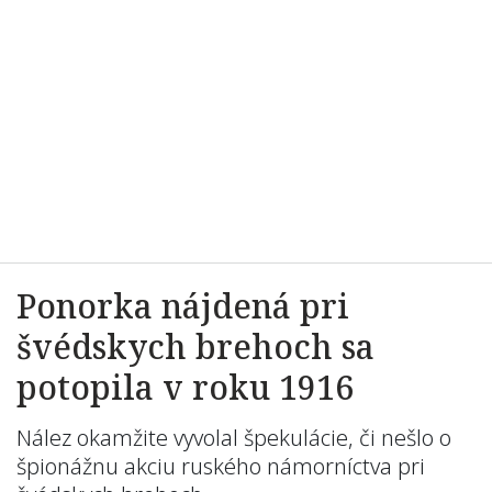
Ponorka nájdená pri
švédskych brehoch sa
potopila v roku 1916
Nález okamžite vyvolal špekulácie, či nešlo o
špionážnu akciu ruského námorníctva pri