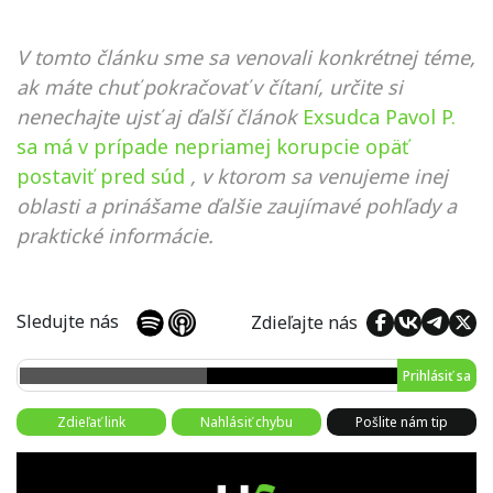
V tomto článku sme sa venovali konkrétnej téme,
ak máte chuť pokračovať v čítaní, určite si
nenechajte ujsť aj ďalší článok
Exsudca Pavol P.
sa má v prípade nepriamej korupcie opäť
postaviť pred súd
, v ktorom sa venujeme inej
oblasti a prinášame ďalšie zaujímavé pohľady a
praktické informácie.
Sledujte nás
Zdieľajte nás
Prihlásiť sa
Zdieľať link
Nahlásiť chybu
Pošlite nám tip