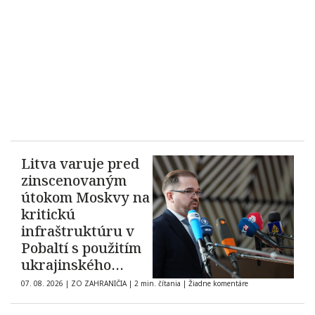
Litva varuje pred
zinscenovaným
útokom Moskvy na
kritickú
infraštruktúru v
Pobaltí s použitím
ukrajinského
dronu
07. 08. 2026
|
ZO ZAHRANIČIA
|
2 min. čítania
|
Žiadne komentáre