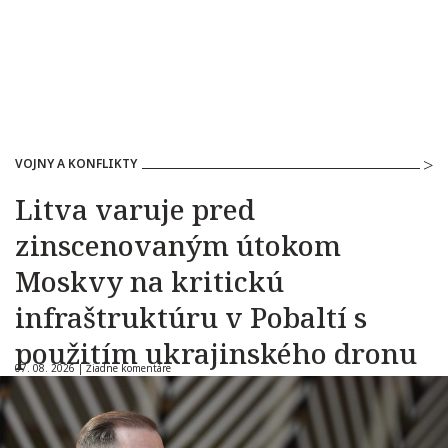
VOJNY A KONFLIKTY
Litva varuje pred
zinscenovaným útokom
Moskvy na kritickú
infraštruktúru v Pobaltí s
použitím ukrajinského dronu
07. 08. 2026 |
Žiadne komentáre