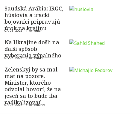
Saudská Arábia: IRGC,
húsíovia a irackí
bojovníci pripravujú
útok na krajinu
07. 08. 2026 |
1 komentár
Na Ukrajine došli na
ďalší spôsob
vyberania výpalného
07. 08. 2026 |
2 komentáre
Zelenskyj by sa mal
mať na pozore.
Minister, ktorého
odvolal hovorí, že na
jeseň sa to bude iba
radikalizovať
07. 08. 2026 |
6 komentárov