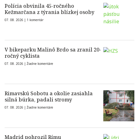
Polícia obvinila 45-ročného
Kežmarčana z týrania blízkej osoby
07. 08. 2026 |
1 komentár
V bikeparku Malinô Brdo sa zranil 20-
ročný cyklista
07. 08. 2026 |
Žiadne komentáre
Rimavskú Sobotu a okolie zasiahla
silná búrka, padali stromy
07. 08. 2026 |
Žiadne komentáre
Madrid pohrozil Rímu