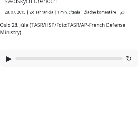
švédskych brehoch
28. 07. 2015
|
Zo zahraničia
|
1 min. čítania
|
Žiadne komentáre
|
Oslo 28. júla (TASR/HSP/Foto:TASR/AP-French Defense
Ministry)
▶
↻