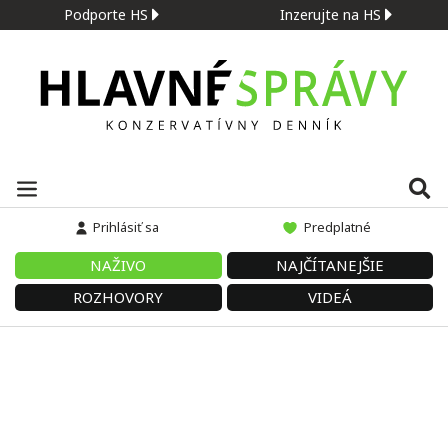
Podporte HS
Inzerujte na HS
Prihlásiť sa
Predplatné
NAŽIVO
NAJČÍTANEJŠIE
ROZHOVORY
VIDEÁ