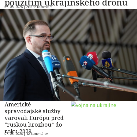
použitím ukrajinského dronu
07. 08. 2026 |
Žiadne komentáre
Americké
spravodajské služby
varovali Európu pred
“ruskou hrozbou” do
roku 2029
07. 08. 2026 |
12 komentárov