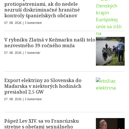
protiopatreniami, ak do nedele
nezruší diskriminačné hraničné
kontroly španielskych občanov
07. 08. 2026 |
3 komentáre
V rybníku Zlatná v Kežmarku našli telo
nezvestného 39-ročného muža
07. 08. 2026 |
1 komentár
Export elektriny zo Slovenska do
Maďarska v niektorých hodinách
presiahol 2,5 GW
07. 08. 2026 |
2 komentáre
Pápež Lev XIV. sa vo Francúzsku
stretne s obeťami sexuálneho