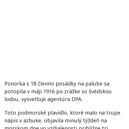
Ponorka s 18 členmi posádky na palube sa
potopila v máji 1916 po zrážke so švédskou
loďou, vysvetľuje agentúra DPA.
Toto podmorské plavidlo, ktoré malo na trupe
nápis v azbuke, objavila minulý týždeň na
morskom dne vo vzdialenosti približne tri