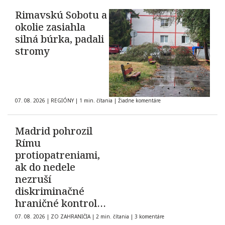
Rimavskú Sobotu a
okolie zasiahla
silná búrka, padali
stromy
07. 08. 2026
|
REGIÓNY
|
1 min. čítania
|
Žiadne komentáre
Madrid pohrozil
Rímu
protiopatreniami,
ak do nedele
nezruší
diskriminačné
hraničné kontroly
španielskych
07. 08. 2026
|
ZO ZAHRANIČIA
|
2 min. čítania
|
3 komentáre