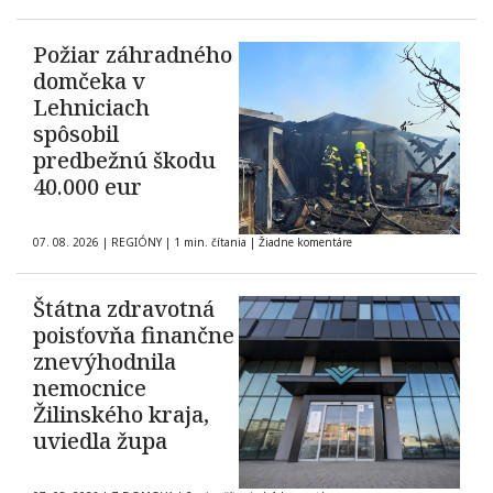
Požiar záhradného
domčeka v
Lehniciach
spôsobil
predbežnú škodu
40.000 eur
07. 08. 2026
|
REGIÓNY
|
1 min. čítania
|
Žiadne komentáre
Štátna zdravotná
poisťovňa finančne
znevýhodnila
nemocnice
Žilinského kraja,
uviedla župa