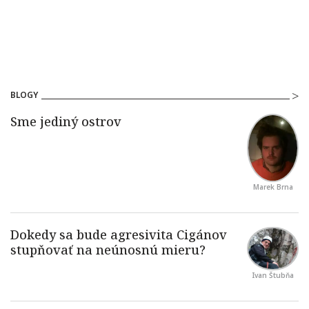
BLOGY
Marek Brna
Ivan Štubňa