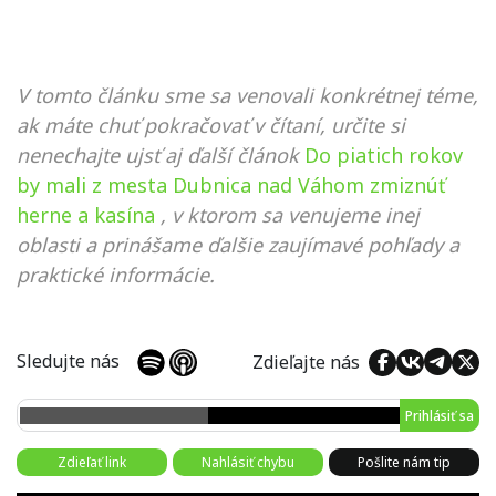
V tomto článku sme sa venovali konkrétnej téme,
ak máte chuť pokračovať v čítaní, určite si
nenechajte ujsť aj ďalší článok
Do piatich rokov
by mali z mesta Dubnica nad Váhom zmiznúť
herne a kasína
, v ktorom sa venujeme inej
oblasti a prinášame ďalšie zaujímavé pohľady a
praktické informácie.
Sledujte nás
Zdieľajte nás
Prihlásiť sa
Zdieľať link
Nahlásiť chybu
Pošlite nám tip