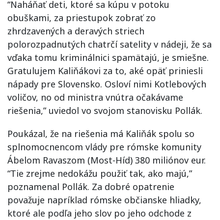
“Naháňať deti, ktoré sa kúpu v potoku
obuškami, za priestupok zobrať zo
zhrdzavených a deravých striech
polorozpadnutých chatrčí satelity v nádeji, že sa
vďaka tomu kriminálnici spamätajú, je smiešne.
Gratulujem Kaliňákovi za to, aké opäť priniesli
nápady pre Slovensko. Osloví nimi Kotlebových
voličov, no od ministra vnútra očakávame
riešenia,” uviedol vo svojom stanovisku Pollák.
Poukázal, že na riešenia má Kaliňák spolu so
splnomocnencom vlády pre rómske komunity
Ábelom Ravaszom (Most-Híd) 380 miliónov eur.
“Tie zrejme nedokážu použiť tak, ako majú,”
poznamenal Pollák. Za dobré opatrenie
považuje napríklad rómske občianske hliadky,
ktoré ale podľa jeho slov po jeho odchode z