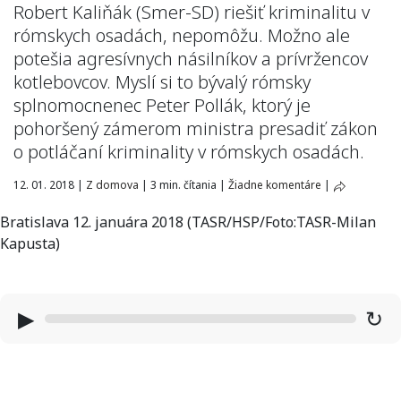
Robert Kaliňák (Smer-SD) riešiť kriminalitu v
rómskych osadách, nepomôžu. Možno ale
potešia agresívnych násilníkov a prívržencov
kotlebovcov. Myslí si to bývalý rómsky
splnomocnenec Peter Pollák, ktorý je
pohoršený zámerom ministra presadiť zákon
o potláčaní kriminality v rómskych osadách.
12. 01. 2018
|
Z domova
|
3 min. čítania
|
Žiadne komentáre
|
Bratislava 12. januára 2018 (TASR/HSP/Foto:TASR-Milan
Kapusta)
▶
↻