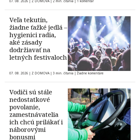
07. 08. 2026
|
Z DOMOVA
|
2 min. čítania
|
1 komentár
Veľa tekutín,
žiadne ťažké jedlá –
hygienici radia,
aké zásady
dodržiavať na
letných festivaloch
07. 08. 2026
|
Z DOMOVA
|
3 min. čítania
|
Žiadne komentáre
Vodiči sú stále
nedostatkové
povolanie,
zamestnávatelia
ich chcú prilákať i
náborovými
bonusmi