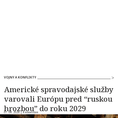
VOJNY A KONFLIKTY
Americké spravodajské služby
varovali Európu pred “ruskou
hrozbou” do roku 2029
07. 08. 2026 |
4 komentáre