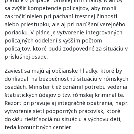
plánuje v prípade rómskej kriminality. Mali by
sa zvýšiť kompetencie policajtov, aby mohli
zakročiť nielen pri páchaní trestnej činnosti
alebo priestupku, ale aj pri narúšaní verejného
poriadku. V pláne je vytvorenie integrovaných
policajných oddelení s vyšším počtom
policajtov, ktoré budú zodpovedné za situáciu v
príslušnej osade.
Zaviesť sa majú aj občianske hliadky, ktoré by
dohliadali na bezpečnostnú situáciu v rómskych
osadách. Minister tiež oznámil potrebu vedenia
štatistických údajov o tzv. rómskej kriminalite.
Rezort pripravuje aj integračné opatrenia, napr.
vytvorenie sietí podporných pracovísk, ktoré
dokážu riešiť sociálnu situáciu a výchovu detí,
teda komunitných centier.