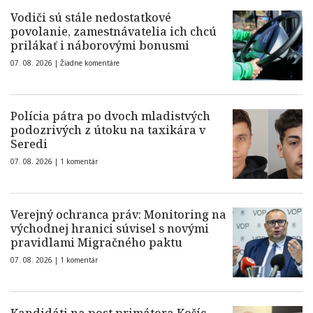
Vodiči sú stále nedostatkové
povolanie, zamestnávatelia ich chcú
prilákať i náborovými bonusmi
07. 08. 2026 |
Žiadne komentáre
Polícia pátra po dvoch mladistvých
podozrivých z útoku na taxikára v
Seredi
07. 08. 2026 |
1 komentár
Verejný ochranca práv: Monitoring na
východnej hranici súvisel s novými
pravidlami Migračného paktu
07. 08. 2026 |
1 komentár