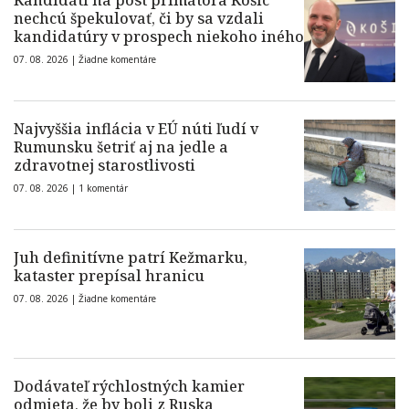
Kandidáti na post primátora Košíc
nechcú špekulovať, či by sa vzdali
kandidatúry v prospech niekoho iného
07. 08. 2026 |
Žiadne komentáre
Najvyššia inflácia v EÚ núti ľudí v
Rumunsku šetriť aj na jedle a
zdravotnej starostlivosti
07. 08. 2026 |
1 komentár
Juh definitívne patrí Kežmarku,
kataster prepísal hranicu
07. 08. 2026 |
Žiadne komentáre
Dodávateľ rýchlostných kamier
odmieta, že by boli z Ruska