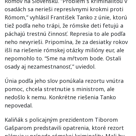
Rómov na Slovensku. “Problém s kriminalitou v
osadách sa nerieši represívnymi krokmi proti
Rómom,” vyhlásil František Tanko z únie, ktorú
tiež podľa neho trápi, že rómske deti fetujú a
páchajú trestnú činnosť. Represia to ale podľa
neho nevyrieši. Pripomína, že za desiatky rokov
išli na riešenie rómskej otázky milióny eur, ale
nepomohlo to. “Sme na mŕtvom bode. Ostali
osady aj nezamestnanosť,” uviedol.
Únia podľa jeho slov ponúkala rezortu vnútra
pomoc, chcela stretnutie s ministrom, ale
nedošlo k nemu. Konkrétne riešenia Tanko
nepovedal.
Kaliňák s policajným prezidentom Tiborom
Gašparom predstavili opatrenia, ktoré rezort