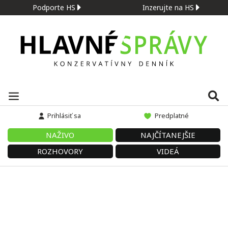
Podporte HS
Inzerujte na HS
Prihlásiť sa
Predplatné
NAŽIVO
NAJČÍTANEJŠIE
ROZHOVORY
VIDEÁ