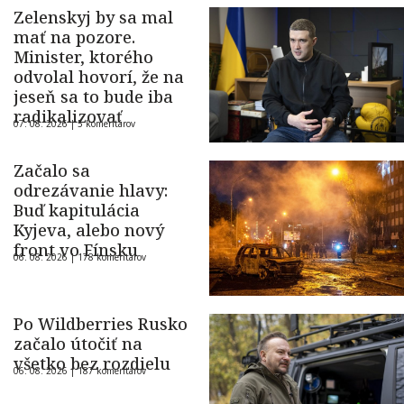
Zelenskyj by sa mal
mať na pozore.
Minister, ktorého
odvolal hovorí, že na
jeseň sa to bude iba
radikalizovať
07. 08. 2026 |
5 komentárov
Začalo sa
odrezávanie hlavy:
Buď kapitulácia
Kyjeva, alebo nový
front vo Fínsku
06. 08. 2026 |
178 komentárov
Po Wildberries Rusko
začalo útočiť na
všetko bez rozdielu
06. 08. 2026 |
187 komentárov