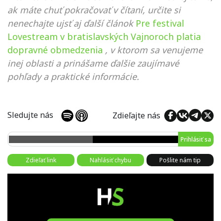
ak máte chuť pokračovať v čítaní, určite si
nenechajte ujsť aj ďalší článok
Pre festival
Lovestream v bratislavských Vajnoroch platia
dopravné obmedzenia
, v ktorom sa venujeme
inej oblasti a prinášame ďalšie zaujímavé
pohľady a praktické informácie.
Sledujte nás
Zdieľajte nás
Prihlásiť sa
Zdieľať link
Nahlásiť chybu
Pošlite nám tip