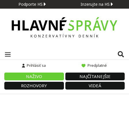
Podporte HS
Inzerujte na HS
Prihlásiť sa
Predplatné
NAŽIVO
NAJČÍTANEJŠIE
ROZHOVORY
VIDEÁ