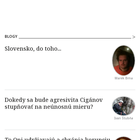
BLOGY
Marek Brna
Ivan Štubňa