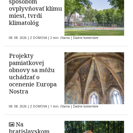
spôsobom
ovplyvňovať klímu
miest, tvrdí
klimatológ
08. 08. 2026
|
Z DOMOVA
|
2 min. čítania
|
Žiadne komentáre
Projekty
pamiatkovej
obnovy sa môžu
uchádzať o
ocenenie Europa
Nostra
08. 08. 2026
|
Z DOMOVA
|
1 min. čítania
|
Žiadne komentáre
Na
bratislavskom