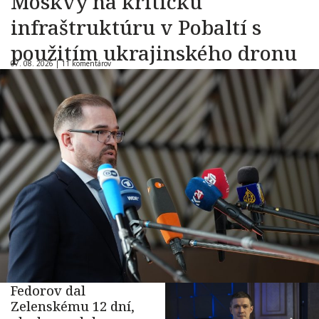
Moskvy na kritickú
infraštruktúru v Pobaltí s
použitím ukrajinského dronu
07. 08. 2026 |
11 komentárov
Fedorov dal
Zelenskému 12 dní,