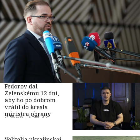
Fedorov dal
Zelenskému 12 dní,
aby ho po dobrom
vrátil do kresla
ministra obrany
07. 08. 2026 |
12 komentárov
Velitelia ukrajinskej