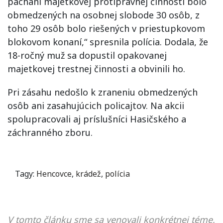
páchaní majetkovej protiprávnej činnosti bolo
obmedzených na osobnej slobode 30 osôb, z
toho 29 osôb bolo riešených v priestupkovom
blokovom konaní,“ spresnila polícia. Dodala, že
18-ročný muž sa dopustil opakovanej
majetkovej trestnej činnosti a obvinili ho.
Pri zásahu nedošlo k zraneniu obmedzených
osôb ani zasahujúcich policajtov. Na akcii
spolupracovali aj príslušníci Hasičského a
záchranného zboru.
Tagy:
Hencovce
,
krádež
,
polícia
V tomto článku sme sa venovali konkrétnej téme,