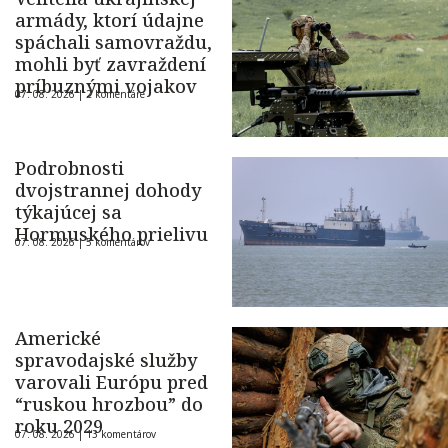
armády, ktorí údajne
spáchali samovraždu,
mohli byť zavraždení
príbuznými vojakov
07. 08. 2026 |
2 komentáre
Podrobnosti
dvojstrannej dohody
týkajúcej sa
Hormuského prielivu
07. 08. 2026 |
5 komentárov
Americké
spravodajské služby
varovali Európu pred
“ruskou hrozbou” do
roku 2029
07. 08. 2026 |
13 komentárov