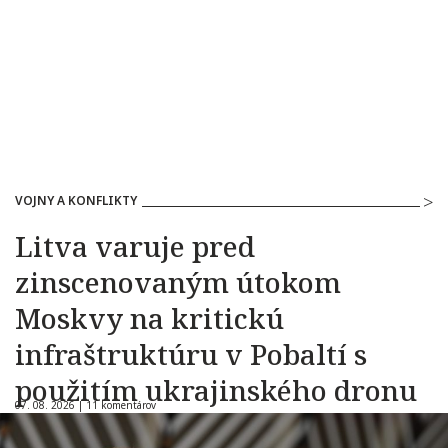
VOJNY A KONFLIKTY
Litva varuje pred
zinscenovaným útokom
Moskvy na kritickú
infraštruktúru v Pobaltí s
použitím ukrajinského dronu
07. 08. 2026 |
11 komentárov