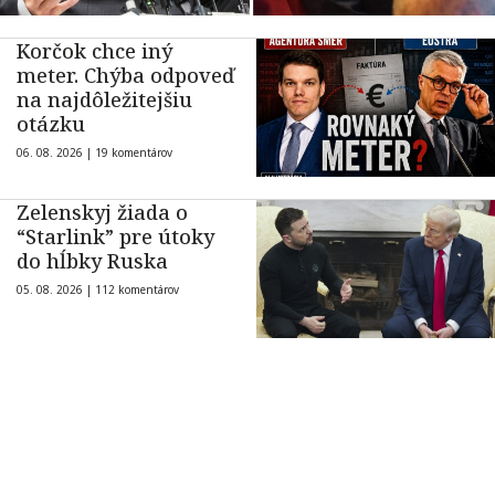
Korčok chce iný
meter. Chýba odpoveď
na najdôležitejšiu
otázku
06. 08. 2026 |
19 komentárov
Zelenskyj žiada o
“Starlink” pre útoky
do hĺbky Ruska
05. 08. 2026 |
112 komentárov