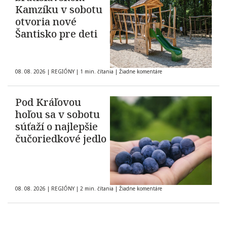
Kamzíku v sobotu
otvoria nové
Šantisko pre deti
08. 08. 2026
|
REGIÓNY
|
1 min. čítania
|
Žiadne komentáre
Pod Kráľovou
hoľou sa v sobotu
súťaží o najlepšie
čučoriedkové jedlo
08. 08. 2026
|
REGIÓNY
|
2 min. čítania
|
Žiadne komentáre