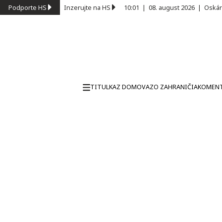
Podporte HS
Inzerujte na HS
10:01
|
08. august 2026
|
Oskár
TITULKA
Z DOMOVA
ZO ZAHRANIČIA
KOMEN