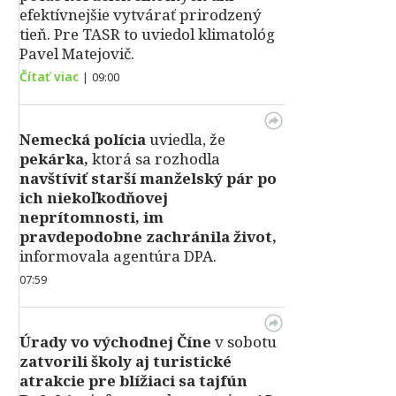
efektívnejšie vytvárať prirodzený
tieň. Pre TASR to uviedol klimatológ
Pavel Matejovič.
Čítať viac
|
09:00
Nemecká polícia
uviedla, že
pekárka,
ktorá sa rozhodla
navštíviť starší manželský pár po
ich niekoľkodňovej
neprítomnosti, im
pravdepodobne zachránila život,
informovala agentúra DPA.
07:59
Úrady vo východnej Číne
v sobotu
zatvorili školy aj turistické
atrakcie pre blížiaci sa tajfún