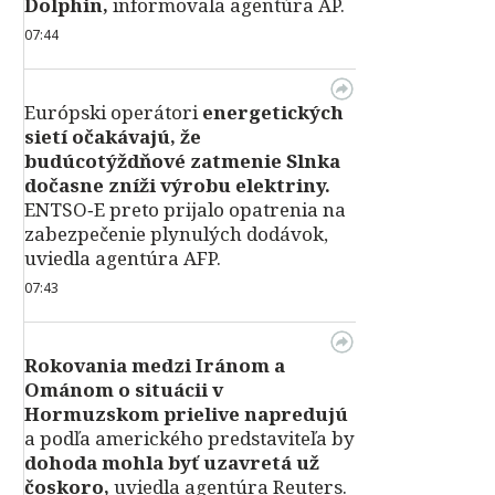
Dolphin,
informovala agentúra AP.
07:44
Európski operátori
energetických
sietí očakávajú, že
budúcotýždňové zatmenie Slnka
dočasne zníži výrobu elektriny.
ENTSO‑E preto prijalo opatrenia na
zabezpečenie plynulých dodávok,
uviedla agentúra AFP.
07:43
Rokovania medzi Iránom a
Ománom o situácii v
Hormuzskom prielive napredujú
a podľa amerického predstaviteľa by
dohoda mohla byť uzavretá už
čoskoro,
uviedla agentúra Reuters.