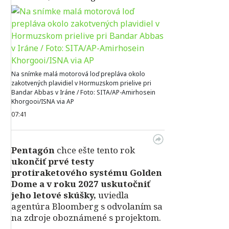
Na snímke malá motorová loď prepláva okolo
zakotvených plavidiel v Hormuzskom prielive pri
Bandar Abbas v Iráne / Foto: SITA/AP-Amirhosein
Khorgooi/ISNA via AP
07:41
Pentagón
chce ešte tento rok
ukončiť prvé testy
protiraketového systému Golden
Dome a v roku 2027 uskutočniť
jeho letové skúšky,
uviedla
agentúra Bloomberg s odvolaním sa
na zdroje oboznámené s projektom.