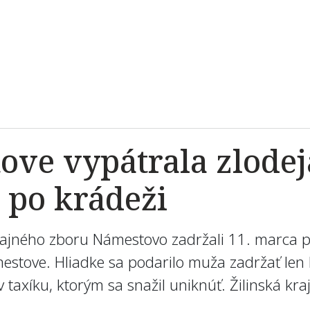
tove vypátrala zlode
 po krádeži
icajného zboru Námestovo zadržali 11. marca p
stove. Hliadke sa podarilo muža zadržať len k
taxíku, ktorým sa snažil uniknúť. Žilinská kra