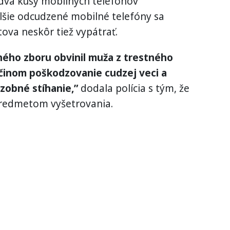
 dva kusy mobilných telefónov
lšie odcudzené mobilné telefóny sa
ova neskôr tiež vypátrať.
jného zboru obvinil muža z trestného
činom poškodzovanie cudzej veci a
zobné stíhanie,”
dodala polícia s tým, že
 predmetom vyšetrovania.