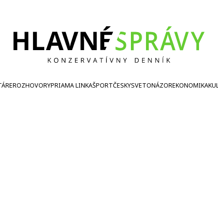
TÁRE
ROZHOVORY
PRIAMA LINKA
ŠPORT
ČESKY
SVETONÁZOR
EKONOMIKA
KU