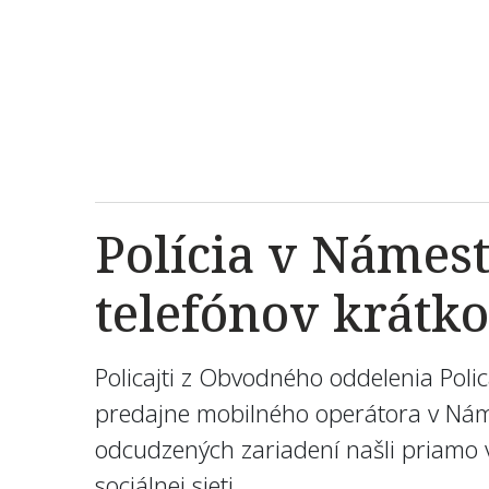
Polícia v Námes
telefónov krátko
Policajti z Obvodného oddelenia Pol
predajne mobilného operátora v Náme
odcudzených zariadení našli priamo v 
sociálnej sieti