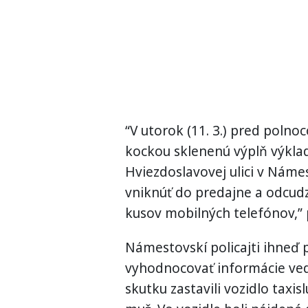
“V utorok (11. 3.) pred poln
kockou sklenenú výplň výkla
Hviezdoslavovej ulici v Náme
vniknúť do predajne a odcudz
kusov mobilných telefónov,” pr
Námestovskí policajti ihneď p
vyhodnocovať informácie vedú
skutku zastavili vozidlo taxi