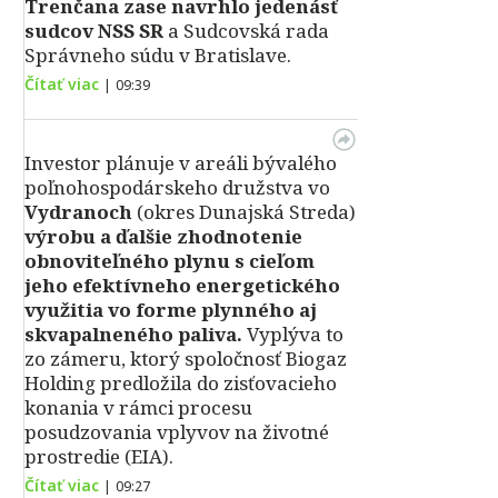
Trenčana zase navrhlo jedenásť
sudcov NSS SR
a Sudcovská rada
Správneho súdu v Bratislave.
Čítať viac
|
09:39
Investor plánuje v areáli bývalého
poľnohospodárskeho družstva vo
Vydranoch
(okres Dunajská Streda)
výrobu a ďalšie zhodnotenie
obnoviteľného plynu s cieľom
jeho efektívneho energetického
využitia vo forme plynného aj
skvapalneného paliva.
Vyplýva to
zo zámeru, ktorý spoločnosť Biogaz
Holding predložila do zisťovacieho
konania v rámci procesu
posudzovania vplyvov na životné
prostredie (EIA).
Čítať viac
|
09:27