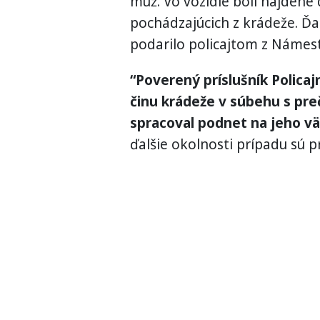
muž. Vo vozidle boli nájdené
pochádzajúcich z krádeže. Ďa
podarilo policajtom z Námest
“Poverený príslušník Polica
činu krádeže v súbehu s pre
spracoval podnet na jeho vä
ďalšie okolnosti prípadu sú