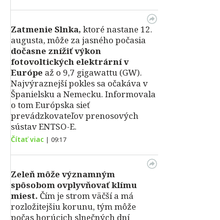
Zatmenie Slnka,
ktoré nastane 12.
augusta, môže za jasného počasia
dočasne znížiť výkon
fotovoltických elektrární v
Európe
až o 9,7 gigawattu (GW).
Najvýraznejší pokles sa očakáva v
Španielsku a Nemecku. Informovala
o tom Európska sieť
prevádzkovateľov prenosových
sústav ENTSO-E.
Čítať viac
|
09:17
Zeleň môže významným
spôsobom ovplyvňovať klímu
miest.
Čím je strom väčší a má
rozložitejšiu korunu, tým môže
počas horúcich slnečných dní