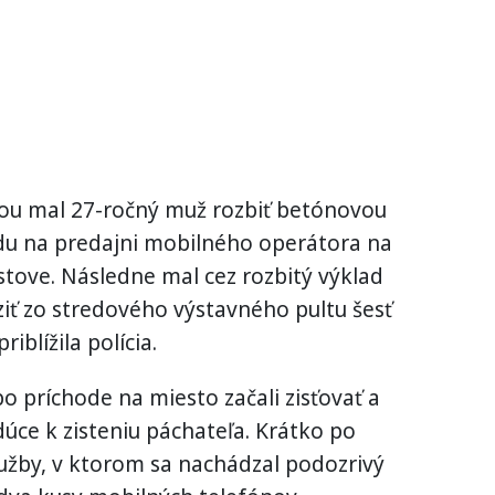
ocou mal 27-ročný muž rozbiť betónovou
du na predajni mobilného operátora na
stove. Následne mal cez rozbitý výklad
iť zo stredového výstavného pultu šesť
iblížila polícia.
o príchode na miesto začali zisťovať a
ce k zisteniu páchateľa. Krátko po
služby, v ktorom sa nachádzal podozrivý