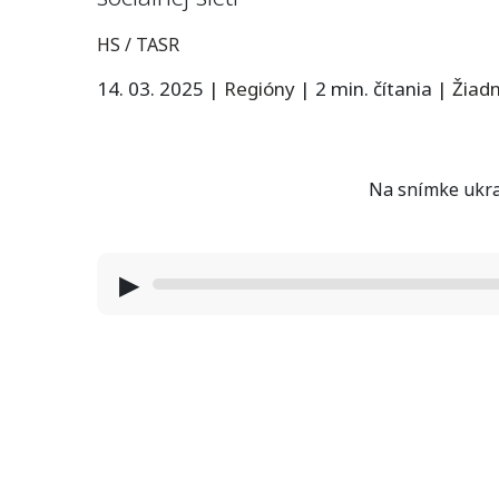
HS / TASR
14. 03. 2025
|
Regióny
|
2 min. čítania
|
Žiad
Na snímke ukra
▶