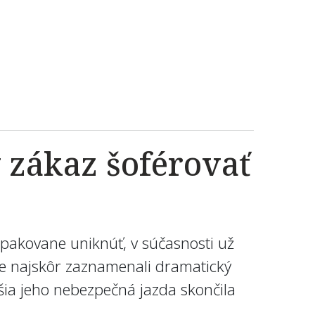
 zákaz šoférovať
 opakovane uniknúť, v súčasnosti už
 že najskôr zaznamenali dramatický
lšia jeho nebezpečná jazda skončila