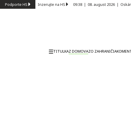
Podporte HS
Inzerujte na HS
09:38
|
08. august 2026
|
Oskár
TITULKA
Z DOMOVA
ZO ZAHRANIČIA
KOMEN