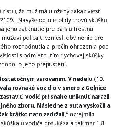
 zistili, že muž má uložený zákaz viesť
 2109. „Navyše odmietol dychovú skúšku
a jeho zatknutie pre ďalšiu trestnú
i mužovi policajti vzniesli obvinenie pre
ého rozhodnutia a prečin ohrozenia pod
vislosti s odmietnutím dychovej skúšky.
ozhodol o jeho prepustení.
dostatočným varovaním. V nedeľu (10.
ovala rovnaké vozidlo v smere z Gelnice
zastaviť. Vodič pri snahe uniknúť narazil
ajného zboru. Následne z auta vyskočil a
však krátko nato zadržali,“
ozrejmila
 skúška u vodiča preukázala takmer 1,8