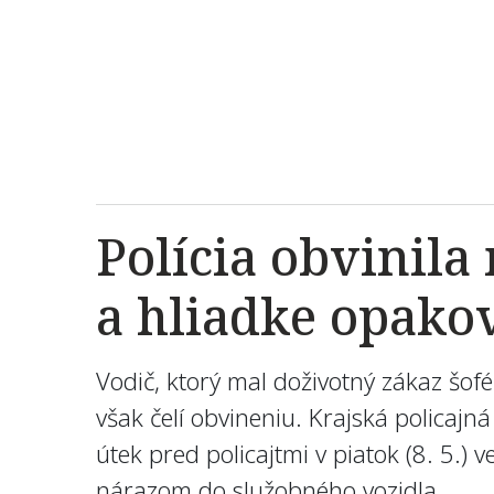
Polícia obvinila
a hliadke opako
Vodič, ktorý mal doživotný zákaz šof
však čelí obvineniu. Krajská policajn
útek pred policajtmi v piatok (8. 5.)
nárazom do služobného vozidla