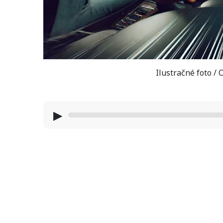
Ilustračné foto /
▶