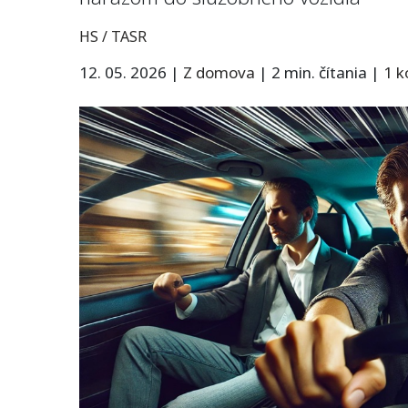
HS / TASR
12. 05. 2026
|
Z domova
|
2 min. čítania
|
1 