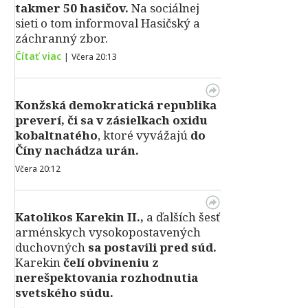
takmer 50 hasičov.
Na sociálnej
sieti o tom informoval Hasičský a
záchranný zbor.
Čítať viac
|
Včera 20:13
Konžská demokratická republika
preverí, či sa v zásielkach oxidu
kobaltnatého
, ktoré vyvážajú
do
Číny nachádza urán.
Včera 20:12
Katolikos Karekin II.,
a ďalších šesť
arménskych vysokopostavených
duchovných
sa postavili pred súd.
Karekin
čelí obvineniu z
nerešpektovania rozhodnutia
svetského súdu.