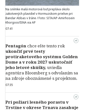
Na snímke malá motorová loď prepláva okolo
zakotvených plavidiel v Hormuzskom prielive pri
Bandar Abbas v Iráne / Foto: SITA/AP-Amirhosein
Khorgooi/ISNA via AP
07:41
Pentagón
chce ešte tento rok
ukončiť prvé testy
protiraketového systému Golden
Dome a v roku 2027 uskutočniť
jeho letové skúšky,
uviedla
agentúra Bloomberg s odvolaním sa
na zdroje oboznámené s projektom.
07:35
Pri požiari lesného porastu v
Trstíne v okrese Trnava zasahuje