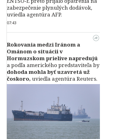
ENTSO‑E preto prijalo opatrenia na
zabezpečenie plynulých dodávok,
uviedla agentúra AFP.
07:43
Rokovania medzi Iránom a
Ománom o situácii v
Hormuzskom prielive napredujú
a podľa amerického predstaviteľa by
dohoda mohla byť uzavretá už
čoskoro,
uviedla agentúra Reuters.