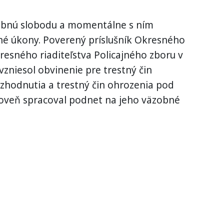
sobnú slobodu a momentálne s ním
é úkony. Poverený príslušník Okresného
esného riaditeľstva Policajného zboru v
vzniesol obvinenie pre trestný čin
hodnutia a trestný čin ohrozenia pod
roveň spracoval podnet na jeho väzobné