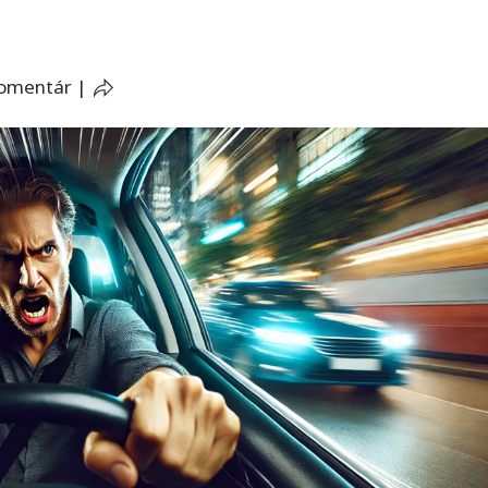
komentár
|