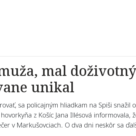
 muža, mal doživotný
vane unikal
érovať, sa policajným hliadkam na Spiši snažil
á hovorkyňa z Košíc Jana Illésová informovala,
 večer v Markušovciach. O dva dni neskôr sa ďa