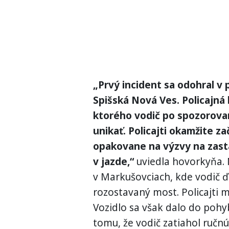
„Prvý incident sa odohral v
Spišská Nová Ves. Policajná 
ktorého vodič po spozorovaní
unikať. Policajti okamžite za
opakovane na výzvy na zast
v jazde,“
uviedla hovorkyňa. N
v Markušovciach, kde vodič ď
rozostavaný most. Policajti 
Vozidlo sa však dalo do pohy
tomu, že vodič zatiahol ručnú