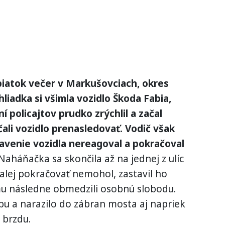
 piatok večer v Markušovciach, okres
hliadka si všimla vozidlo Škoda Fabia,
 policajtov prudko zrýchlil a začal
čali vozidlo prenasledovať. Vodič však
avenie vozidla nereagoval a pokračoval
aháňačka sa skončila až na jednej z ulíc
alej pokračovať nemohol, zastavil ho
mu následne obmedzili osobnú slobodu.
bu a narazilo do zábran mosta aj napriek
 brzdu.