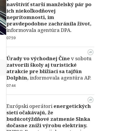
navštíviť starší manželský pár po
ich niekoľkodňovej
neprítomnosti, im
pravdepodobne zachránila život,
informovala agentúra DPA.
07:59
Úrady vo východnej Číne
v sobotu
zatvorili školy aj turistické
↻
atrakcie pre blížiaci sa tajfún
Dolphin,
informovala agentúra AP.
07:44
Európski operátori
energetických
sietí očakávajú, že
budúcotýždňové zatmenie Slnka
dočasne zníži výrobu elektriny.