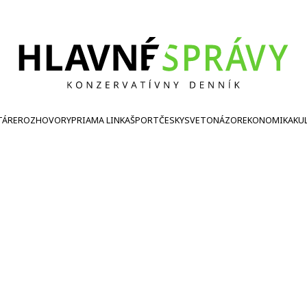
TÁRE
ROZHOVORY
PRIAMA LINKA
ŠPORT
ČESKY
SVETONÁZOR
EKONOMIKA
KU