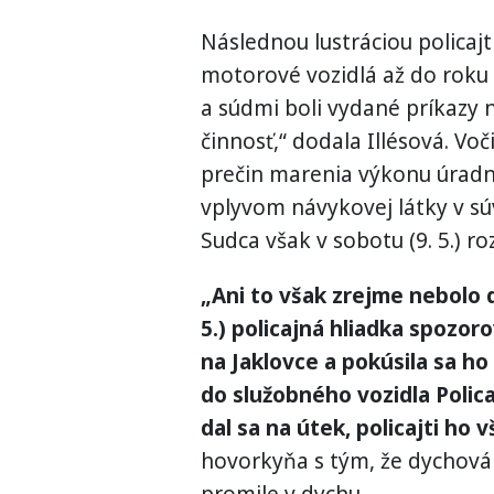
Následnou lustráciou policajti
motorové vozidlá až do roku
a súdmi boli vydané príkazy n
činnosť,“ dodala Illésová. Voč
prečin marenia výkonu úradn
vplyvom návykovej látky v sú
Sudca však v sobotu (9. 5.) r
„Ani to však zrejme nebolo 
5.) policajná hliadka spozor
na Jaklovce a pokúsila sa ho 
do služobného vozidla Polic
dal sa na útek, policajti ho 
hovorkyňa s tým, že dychová