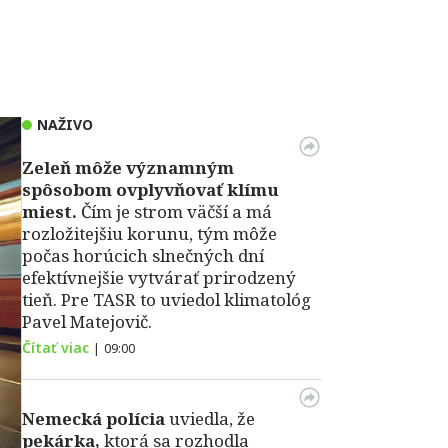
NAŽIVO
Zeleň môže významným
spôsobom ovplyvňovať klímu
miest.
Čím je strom väčší a má
rozložitejšiu korunu, tým môže
počas horúcich slnečných dní
efektívnejšie vytvárať prirodzený
tieň. Pre TASR to uviedol klimatológ
Pavel Matejovič.
Čítať viac
|
09:00
Nemecká polícia
uviedla, že
pekárka,
ktorá sa rozhodla