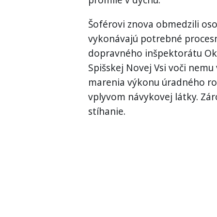
promile v dychu.
Šoférovi znova obmedzili o
vykonávajú potrebné procesn
dopravného inšpektorátu Okr
Spišskej Novej Vsi voči nemu 
marenia výkonu úradného roz
vplyvom návykovej látky. Zá
stíhanie.