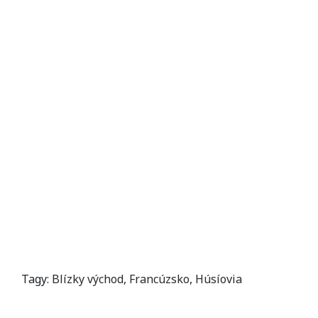
Tagy:
Blízky východ
,
Francúzsko
,
Húsíovia