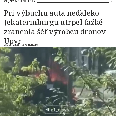
VOJNY A KONFLIKTY
Pri výbuchu auta neďaleko
Jekaterinburgu utrpel ťažké
zranenia šéf výrobcu dronov
Upyr
05. 08. 2026 |
2 komentáre