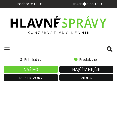
Podporte HS
Inzerujte na HS
Prihlásiť sa
Predplatné
NAŽIVO
NAJČÍTANEJŠIE
ROZHOVORY
VIDEÁ