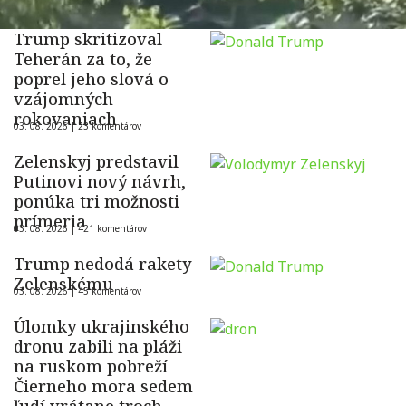
Trump skritizoval
Teherán za to, že
poprel jeho slová o
vzájomných
rokovaniach
03. 08. 2026 |
23 komentárov
Zelenskyj predstavil
Putinovi nový návrh,
ponúka tri možnosti
prímeria
03. 08. 2026 |
421 komentárov
Trump nedodá rakety
Zelenskému
03. 08. 2026 |
45 komentárov
Úlomky ukrajinského
dronu zabili na pláži
na ruskom pobreží
Čierneho mora sedem