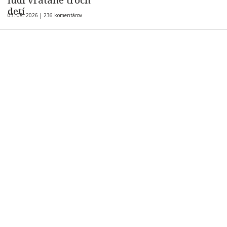
ľudí vrátane troch
detí
03. 08. 2026 |
236 komentárov