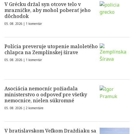
V Grécku držal syn otcove telo v
mrazničke, aby mohol poberať jeho
dôchodok
05. 08. 2026 |
1 komentár
Polícia preveruje utopenie maloletého
chlapca na Zemplínskej šírave
05. 08. 2026 |
1 komentár
Asociácia nemocníc požiadala
ministerstvo o odpoveď pre všetky
nemocnice, nielen súkromné
05. 08. 2026 |
2 komentáre
V bratislavskom Veľkom Draždiaku sa