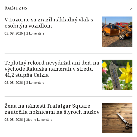
ĎALŠIE Z HS
V Lozorne sa zrazil nákladný vlak s
osobným vozidlom
05. 08. 2026 |
2 komentáre
Teplotný rekord nevydržal ani deň, na
východe Rakúska namerali v stredu
41,2 stupňa Celzia
05. 08. 2026 |
3 komentáre
Žena na námestí Trafalgar Square
zaútočila nožnicami na štyroch mužov
05. 08. 2026 |
Žiadne komentáre