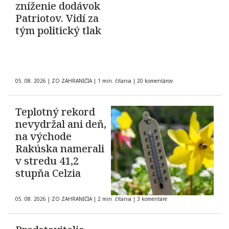
zníženie dodávok
Patriotov. Vidí za
tým politický tlak
05. 08. 2026
|
ZO ZAHRANIČIA
|
1 min. čítania
|
20 komentárov
Teplotný rekord
nevydržal ani deň,
na východe
Rakúska namerali
v stredu 41,2
stupňa Celzia
05. 08. 2026
|
ZO ZAHRANIČIA
|
2 min. čítania
|
3 komentáre