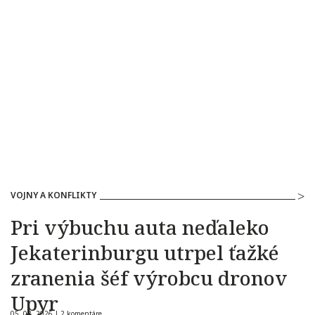
VOJNY A KONFLIKTY
Pri výbuchu auta neďaleko
Jekaterinburgu utrpel ťažké
zranenia šéf výrobcu dronov
Upyr
05. 08. 2026 |
2 komentáre