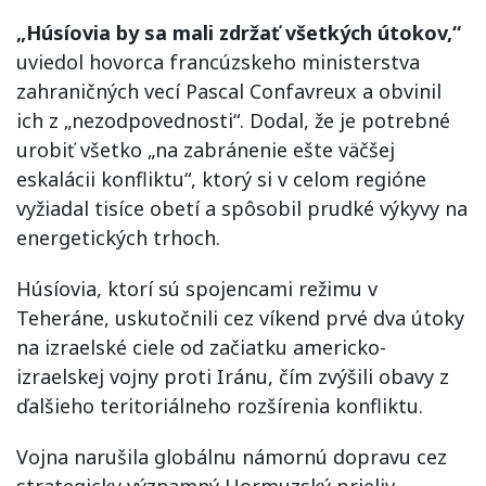
„Húsíovia by sa mali zdržať všetkých útokov,“
uviedol hovorca francúzskeho ministerstva
zahraničných vecí Pascal Confavreux a obvinil
ich z „nezodpovednosti“. Dodal, že je potrebné
urobiť všetko „na zabránenie ešte väčšej
eskalácii konfliktu“, ktorý si v celom regióne
vyžiadal tisíce obetí a spôsobil prudké výkyvy na
energetických trhoch.
Húsíovia, ktorí sú spojencami režimu v
Teheráne, uskutočnili cez víkend prvé dva útoky
na izraelské ciele od začiatku americko-
izraelskej vojny proti Iránu, čím zvýšili obavy z
ďalšieho teritoriálneho rozšírenia konfliktu.
Vojna narušila globálnu námornú dopravu cez
strategicky významný Hormuzský prieliv,