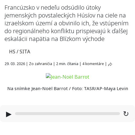
Francúzsko v nedeľu odsúdilo útoky
jemenských povstaleckých Húsíov na ciele na
izraelskom území a obvinilo ich, že vstúpením
do regionálneho konfliktu prispievajú k ďalšej
eskalácii napätia na Blízkom východe
HS / SITA
29. 03. 2026
|
Zo zahraničia
|
2 min. čítania
|
4 komentáre
|
Na snímke Jean-Noël Barrot / Foto: TASR/AP-Maya Levin
▶
↻