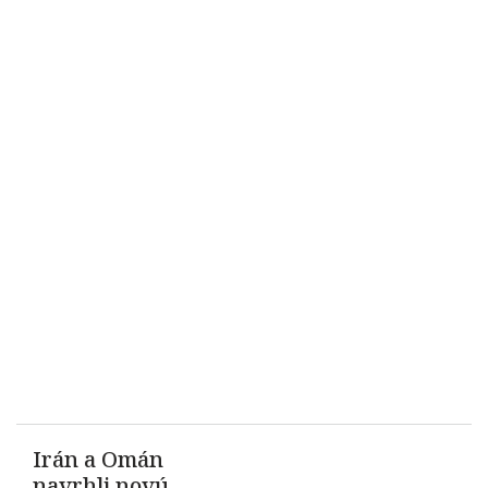
Irán a Omán
navrhli novú