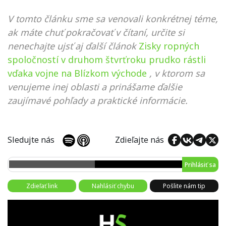
V tomto článku sme sa venovali konkrétnej téme,
ak máte chuť pokračovať v čítaní, určite si
nenechajte ujsť aj ďalší článok
Zisky ropných
spoločností v druhom štvrťroku prudko rástli
vďaka vojne na Blízkom východe
, v ktorom sa
venujeme inej oblasti a prinášame ďalšie
zaujímavé pohľady a praktické informácie.
Sledujte nás
Zdieľajte nás
Prihlásiť sa
Zdieľať link
Nahlásiť chybu
Pošlite nám tip