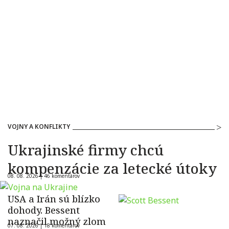
VOJNY A KONFLIKTY
Ukrajinské firmy chcú
kompenzácie za letecké útoky
08. 08. 2026 |
46 komentárov
USA a Irán sú blízko
dohody. Bessent
naznačil možný zlom
07. 08. 2026 |
18 komentárov