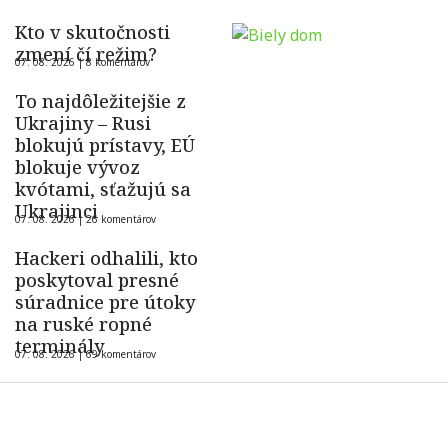
Kto v skutočnosti
zmení čí režim?
07. 08. 2026 |
8 komentárov
To najdôležitejšie z
Ukrajiny – Rusi
blokujú prístavy, EÚ
blokuje vývoz
kvótami, sťažujú sa
Ukrajinci
07. 08. 2026 |
26 komentárov
Hackeri odhalili, kto
poskytoval presné
súradnice pre útoky
na ruské ropné
terminály
07. 08. 2026 |
69 komentárov