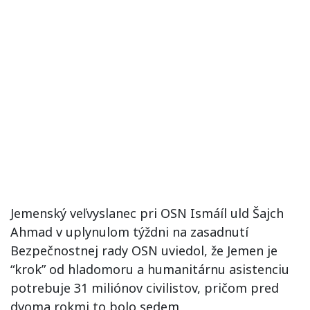
Jemenský veľvyslanec pri OSN Ismáíl uld Šajch
Ahmad v uplynulom týždni na zasadnutí
Bezpečnostnej rady OSN uviedol, že Jemen je
“krok” od hladomoru a humanitárnu asistenciu
potrebuje 31 miliónov civilistov, pričom pred
dvoma rokmi to bolo sedem