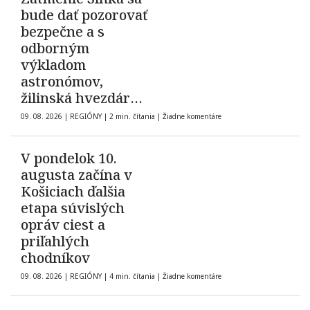
bude dať pozorovať
bezpečne a s
odborným
výkladom
astronómov,
žilinská hvezdáreň
pripravila dve
09. 08. 2026
|
REGIÓNY
|
2 min. čítania
|
Žiadne komentáre
podujatia
V pondelok 10.
augusta začína v
Košiciach ďalšia
etapa súvislých
opráv ciest a
priľahlých
chodníkov
09. 08. 2026
|
REGIÓNY
|
4 min. čítania
|
Žiadne komentáre