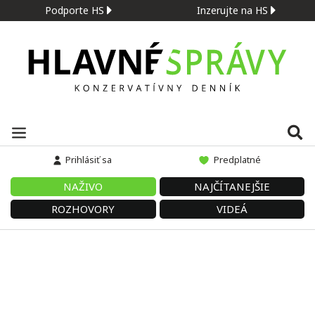
Podporte HS
Inzerujte na HS
Prihlásiť sa
Predplatné
NAŽIVO
NAJČÍTANEJŠIE
ROZHOVORY
VIDEÁ