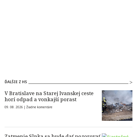
ĎALŠIE Z HS
V Bratislave na Starej Ivanskej ceste
horí odpad a vonkajší porast
09. 08. 2026 |
Žiadne komentáre
Zatmenie Slnka sa bude dať pozorovať