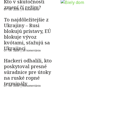
Kto v skutočnosti
zmení čí režim?
07. 08. 2026 |
8 komentárov
To najdôležitejšie z
Ukrajiny – Rusi
blokujú prístavy, EÚ
blokuje vývoz
kvótami, sťažujú sa
Ukrajinci
07. 08. 2026 |
26 komentárov
Hackeri odhalili, kto
poskytoval presné
súradnice pre útoky
na ruské ropné
terminály
07. 08. 2026 |
69 komentárov