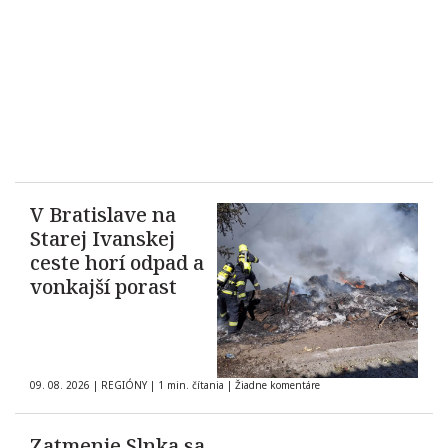
V Bratislave na
Starej Ivanskej
ceste horí odpad a
vonkajší porast
09. 08. 2026
|
REGIÓNY
|
1 min. čítania
|
Žiadne komentáre
Zatmenie Slnka sa