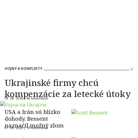
VOJNY A KONFLIKTY
Ukrajinské firmy chcú
kompenzácie za letecké útoky
08. 08. 2026 |
46 komentárov
USA a Irán sú blízko
dohody. Bessent
naznačil možný zlom
07. 08. 2026 |
18 komentárov