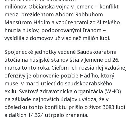
miliónov. Občianska vojna v Jemene – konflikt
medzi prezidentom Abdom Rabbuhom
Mansúrom Hádím a vzbúrencami zo šiitského
hnutia húsíov, podporovanými Iránom –
vysídlila z domovov už viac než milión ľudí.
Spojenecké jednotky vedené Saudskoarabmi
útočia na húsíjské stanovištia v Jemene od 26.
marca tohto roka. Cieľom ich rozsiahlej vzdušnej
ofenzívy je obnovenie pozície Hádího, ktorý
musel v marci utiecť do saudskoarabského
exilu. Svetová zdravotnícka organizácia (WHO)
na základe najnovších údajov uvádza, že v
dôsledku tohto konfliktu prišlo o život 3083 ľudí
a ďalších 14.324 utrpelo zranenia.