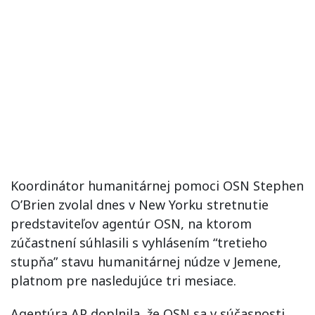
Koordinátor humanitárnej pomoci OSN Stephen
O’Brien zvolal dnes v New Yorku stretnutie
predstaviteľov agentúr OSN, na ktorom
zúčastnení súhlasili s vyhlásením “tretieho
stupňa” stavu humanitárnej núdze v Jemene,
platnom pre nasledujúce tri mesiace.
Agentúra AP doplnila, že OSN sa v súčasnosti