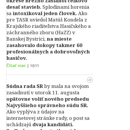
okrese Brezno zasiahol celkovo
desať stavieb.
Splodinami horenia
sa
intoxikoval jeden človek.
Ako
pre TASR uviedol Matúš Kondela z
Krajského riaditeľstva Hasičského a
záchranného zboru (HaZZ) v
Banskej Bystrici,
na mieste
zasahovalo dokopy takmer 60
profesionálnych a dobrovoľných
hasičov.
Čítať viac
|
10:11
Súdna rada SR
by mala na svojom
zasadnutí v utorok 11. augusta
opätovne voliť nového predsedu
Najvyššieho správneho súdu SR.
Ako vyplýva z údajov na
internetovej stránke rady, o post sa
uchádzajú
dvaja kandidáti.