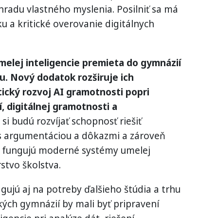
hradu vlastného myslenia. Posilniť sa má
u a kritické overovanie digitálnych
melej inteligencie premieta do gymnázií
. Nový dodatok rozširuje ich
tický rozvoj AI gramotnosti popri
, digitálnej gramotnosti a
 si budú rozvíjať schopnosť riešiť
s argumentáciou a dôkazmi a zároveň
o fungujú moderné systémy umelej
rstvo školstva.
gujú aj na potreby ďalšieho štúdia a trhu
ých gymnázií by mali byť pripravení