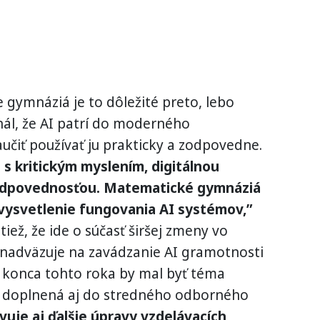
e gymnáziá je to dôležité preto, lebo
nál, že AI patrí do moderného
aučiť používať ju prakticky a zodpovedne.
 s kritickým myslením, digitálnou
odpovednosťou. Matematické gymnáziá
e vysvetlenie fungovania AI systémov,”
iež, že ide o súčasť širšej zmeny vo
 nadväzuje na zavádzanie AI gramotnosti
o konca tohto roka by mal byť téma
e doplnená aj do stredného odborného
vuje aj ďalšie úpravy vzdelávacích