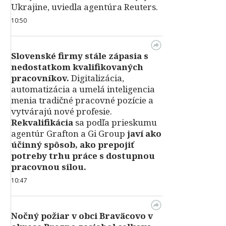
Ukrajine, uviedla agentúra Reuters.
10:50
Slovenské firmy stále zápasia s
nedostatkom kvalifikovaných
pracovníkov.
Digitalizácia,
automatizácia a umelá inteligencia
menia tradičné pracovné pozície a
vytvárajú nové profesie.
Rekvalifikácia
sa podľa prieskumu
agentúr Grafton a Gi Group
javí ako
účinný spôsob, ako prepojiť
potreby trhu práce s dostupnou
pracovnou silou.
10:47
Nočný požiar v obci Braväcovo v