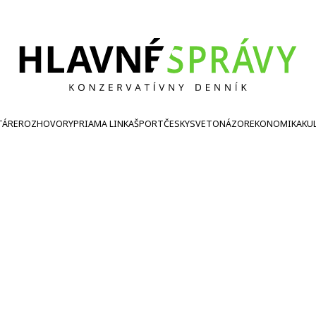
TÁRE
ROZHOVORY
PRIAMA LINKA
ŠPORT
ČESKY
SVETONÁZOR
EKONOMIKA
KU