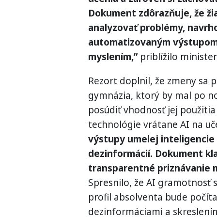
Dokument zdôrazňuje, že žia
analyzovať problémy, navrho
automatizovaným výstupom 
myslením,”
priblížilo minister
Rezort doplnil, že zmeny sa p
gymnázia, ktorý by mal po n
posúdiť vhodnosť jej použitia
technológie vrátane AI na uč
výstupy umelej inteligencie 
dezinformácií. Dokument kla
transparentné priznávanie mi
Spresnilo, že AI gramotnosť s
profil absolventa bude počíta
dezinformáciami a skreslením