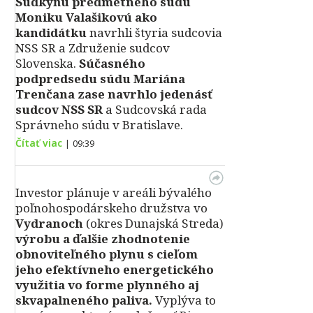
Sudkyňu predmetného súdu
Moniku Valašikovú ako
kandidátku
navrhli štyria sudcovia
NSS SR a Združenie sudcov
Slovenska.
Súčasného
podpredsedu súdu Mariána
Trenčana zase navrhlo jedenásť
sudcov NSS SR
a Sudcovská rada
Správneho súdu v Bratislave.
Čítať viac
|
09:39
Investor plánuje v areáli bývalého
poľnohospodárskeho družstva vo
Vydranoch
(okres Dunajská Streda)
výrobu a ďalšie zhodnotenie
obnoviteľného plynu s cieľom
jeho efektívneho energetického
využitia vo forme plynného aj
skvapalneného paliva.
Vyplýva to