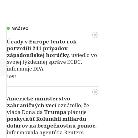
NAŽIVO
Úrady v Európe tento rok
potvrdili 241 prípadov
západonílskej horúčky,
uviedlo vo
svojej týždennej správe ECDC,
↻
informuje DPA.
10:52
Americké ministerstvo
zahraničných vecí
oznámilo, že
vláda Donalda
Trumpa
plánuje
poskytnúť Kolumbii miliardu
dolárov na bezpečnostnú pomoc,
informovala agentúra Reuters.