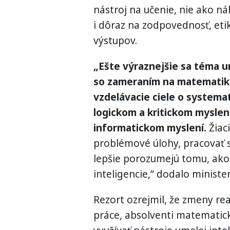
nástroj na učenie, nie ako ná
i dôraz na zodpovednosť, etik
výstupov.
„Ešte výraznejšie sa téma u
so zameraním na matematiku
vzdelávacie ciele o systema
logickom a kritickom myslení
informatickom myslení.
Žiaci
problémové úlohy, pracovať 
lepšie porozumejú tomu, ak
inteligencie,” dodalo ministe
Rezort ozrejmil, že zmeny rea
práce, absolventi matematick