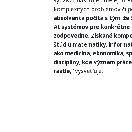
využívať nástroje umelej intel
komplexných problémov či p
absolventa počíta s tým, že
AI systémov pre konkrétne úl
zodpovedne. Získané kompet
štúdiu matematiky, informati
ako medicína, ekonomika, s
disciplíny, kde význam práce
rastie,”
vysvetľuje.