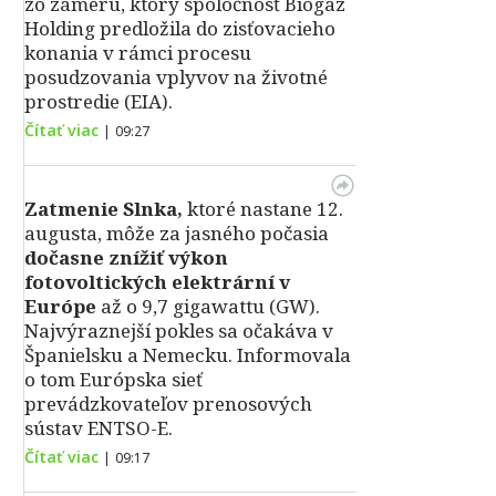
zo zámeru, ktorý spoločnosť Biogaz
Holding predložila do zisťovacieho
konania v rámci procesu
posudzovania vplyvov na životné
prostredie (EIA).
Čítať viac
|
09:27
Zatmenie Slnka,
ktoré nastane 12.
augusta, môže za jasného počasia
dočasne znížiť výkon
fotovoltických elektrární v
Európe
až o 9,7 gigawattu (GW).
Najvýraznejší pokles sa očakáva v
Španielsku a Nemecku. Informovala
o tom Európska sieť
prevádzkovateľov prenosových
sústav ENTSO-E.
Čítať viac
|
09:17