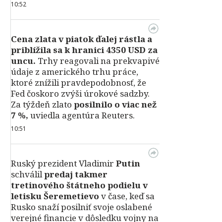
10:52
Cena zlata v piatok ďalej rástla a
priblížila sa k hranici 4350 USD za
uncu.
Trhy reagovali na prekvapivé
údaje z amerického trhu práce,
ktoré znížili pravdepodobnosť, že
Fed čoskoro zvýši úrokové sadzby.
Za týždeň zlato
posilnilo o viac než
7 %,
uviedla agentúra Reuters.
10:51
Ruský prezident Vladimir
Putin
schválil
predaj takmer
tretinového štátneho podielu v
letisku Šeremetievo
v čase, keď sa
Rusko snaží posilniť svoje oslabené
verejné financie v dôsledku vojny na