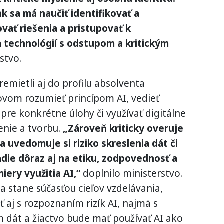
k sa má naučiť identifikovať a
vať riešenia a pristupovať k
technológií s odstupom a kritickým
stvo.
remietli aj do profilu absolventa
ovom rozumieť princípom AI, vedieť
 pre konkrétne úlohy či využívať digitálne
enie a tvorbu.
„Zároveň kriticky overuje
a uvedomuje si riziko skreslenia dát či
die dôraz aj na etiku, zodpovednosť a
ery využitia AI,”
doplnilo ministerstvo.
a stane súčasťou cieľov vzdelávania,
ť aj s rozpoznaním rizík AI, najmä s
 dát a žiactvo bude mať používať AI ako