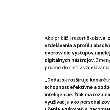
Ako priblížil rezort školstva,
vzdelávania a profilu absolv
overovanie výstupov umelej
digitálnych nástrojov.
Zmeny 
priamo do cieľov vzdelávania
„Dodatok rozširuje konkrétn
schopnosť efektívne a zodp
inteligencie. Žiak má rozum
využívať ju ako personalizo
učenia a zároveň si zachovať