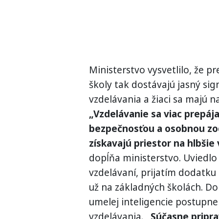
Ministerstvo vysvetlilo, že pr
školy tak dostávajú jasný sig
vzdelávania a žiaci sa majú n
„Vzdelávanie sa viac prepája
bezpečnosťou a osobnou z
získavajú priestor na hlbši
dopĺňa ministerstvo. Uviedlo t
vzdelávaní, prijatím dodatku
už na základných školách. D
umelej inteligencie postupn
vzdelávania.
„Súčasne pripra