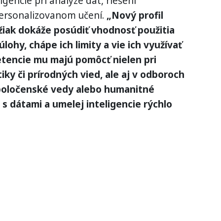
igencie pri analýze dát, riešení
ersonalizovanom učení.
„Nový profil
 žiak dokáže posúdiť vhodnosť použitia
ohy, chápe ich limity a vie ich využívať
encie mu majú pomôcť nielen pri
ky či prírodných vied, ale aj v odboroch
poločenské vedy alebo humanitné
 s dátami a umelej inteligencie rýchlo