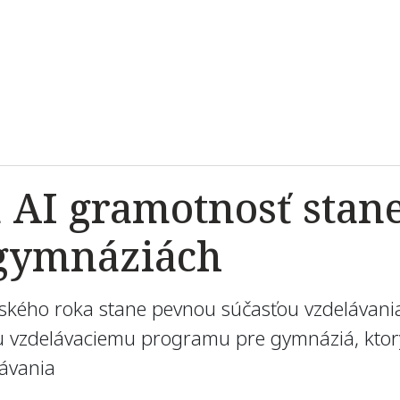
 AI gramotnosť stane
 gymnáziách
lského roka stane pevnou súčasťou vzdelávani
mu vzdelávaciemu programu pre gymnáziá, kto
lávania