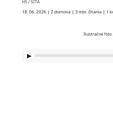
HS / SITA
18. 06. 2026
|
Z domova
|
3 min. čítania
|
1 
Ilustračné foto
▶