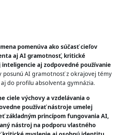
zmena pomenúva ako súčasť cieľov
enta aj AI gramotnosť, kritické
 inteligencie aj zodpovedné používanie
posunú AI gramotnosť z okrajovej témy
 aj do profilu absolventa gymnázia.
e ciele výchovy a vzdelávania o
ovedne používať nástroje umelej
ieť základným princípom fungovania AI,
vaný nástroj na podporu vlastného
 kritické myslenie aj osobnú identitu.