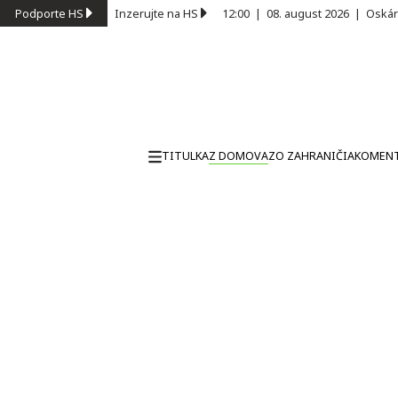
Podporte HS
Inzerujte na HS
12:00
|
08. august 2026
|
Oskár
TITULKA
Z DOMOVA
ZO ZAHRANIČIA
KOMEN