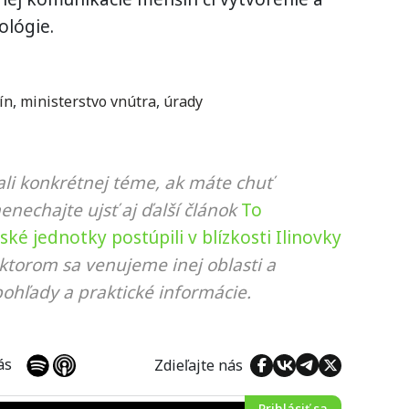
ológie.
ín
,
ministerstvo vnútra
,
úrady
li konkrétnej téme, ak máte chuť
nenechajte ujsť aj ďalší článok
To
uské jednotky postúpili v blízkosti Ilinovky
 ktorom sa venujeme inej oblasti a
ohľady a praktické informácie.
 nás
Zdieľajte nás
Prihlásiť sa