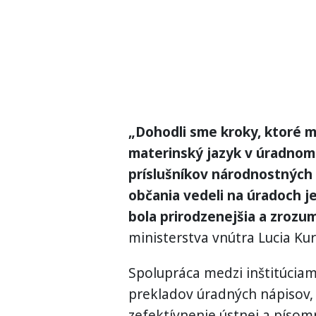
„Dohodli sme kroky, ktoré 
materinský jazyk v úradnom s
príslušníkov národnostných 
občania vedeli na úradoch j
bola prirodzenejšia a zrozum
ministerstva vnútra Lucia K
Spolupráca medzi inštitúcia
prekladov úradných nápisov,
zefektívnenie ústnej a písom