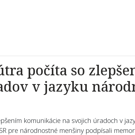
tra počíta so zlepš
adov v jazyku národ
zlepšením komunikácie na svojich úradoch v ja
SR pre národnostné menšiny podpísali memora