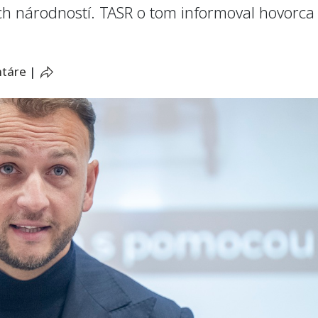
ch národností. TASR o tom informoval hovorc
ntáre
|