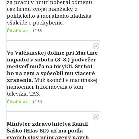
za prácu v hnutí poberal odmenu
cez firmu svojej manželky, z
politického a morálneho hľadiska
však ide o pochybenie.
Čítať viac
|
13:58
Vo Valčianskej doline pri Martine
napadol v sobotu (8. 8.) podvečer
medveď muža na bicykli. Strhol
ho na zem a spôsobil mu viaceré
zranenia.
Muž skončil v martinskej
nemocnici. Informovala o tom
televízia TA3.
Čítať viac
|
13:50
Minister zdravotníctva Kamil
Šaško (Hlas-SD) už má podľa
svojich slov pripravený návrh