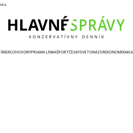
íra
TÁRE
ROZHOVORY
PRIAMA LINKA
ŠPORT
ČESKY
SVETONÁZOR
EKONOMIKA
KU