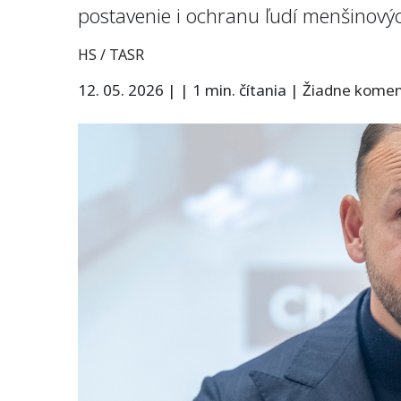
postavenie i ochranu ľudí menšinový
HS / TASR
12. 05. 2026
|
|
1 min. čítania
|
Žiadne kome