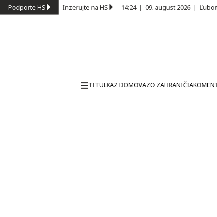
Podporte HS
Inzerujte na HS
14:24
|
09. august 2026
|
Ľubom
TITULKA
Z DOMOVA
ZO ZAHRANIČIA
KOMEN