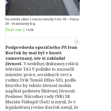
Na snímke záber z miesta nehody/ Foto: FB – Polícia
SR – Bratislavský kraj
Čítať viac
|
14:08
Podpredseda opozičného PS Ivan
Korčok by mal byť v hnutí
zamestnaný, nie si zakladať
živnosť.
V nedeľnej diskusnej relácii
televízie TA3 V politike to naznačil
minister práce, sociálnych vecí a
rodiny Erik Tomáš (Hlas-SD), podľa
ktorého by takáto živnosť mohla
napĺňať podstatu fiktívnej živnosti.
Poslanec Národnej rady (NR) SR
Marián Viskupič (SaS) si myslí, že v
legislatívnej rovine Korčok ustojí, že