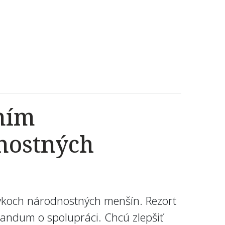
ením
nostných
zykoch národnostných menšín. Rezort
ndum o spolupráci. Chcú zlepšiť