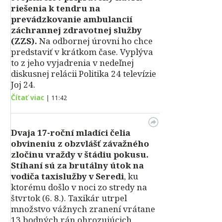
riešenia k tendru na
prevádzkovanie ambulancií
záchrannej zdravotnej služby
(ZZS).
Na odbornej úrovni ho chce
predstaviť v krátkom čase. Vyplýva
to z jeho vyjadrenia v nedeľnej
diskusnej relácii Politika 24 televízie
Joj 24.
Čítať viac
|
11:42
Dvaja 17-roční mladíci čelia
obvineniu z obzvlášť závažného
zločinu vraždy v štádiu pokusu.
Stíhaní sú za brutálny útok na
vodiča taxislužby v Seredi
, ku
ktorému došlo v noci zo stredy na
štvrtok (6. 8.). Taxikár utrpel
množstvo vážnych zranení vrátane
13 bodných rán ohrozujúcich