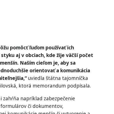
môžu pomôcť ľuďom používať ich
tyku aj v obciach, kde žije väčší počet
menšín. Naším cieľom je, aby sa
ednoduchšie orientovať a komunikácia
iteľnejšia,“
uviedla štátna tajomníčka
urilovská, ktorá memorandum podpísala.
mi zahŕňa napríklad zabezpečenie
 formulárov či dokumentov,
nej komunikácie menšín či vytvorenie a