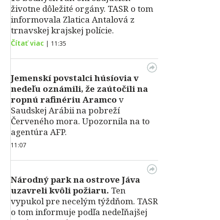
životne dôležité orgány. TASR o tom
informovala Zlatica Antalová z
trnavskej krajskej polície.
Čítať viac
|
11:35
Jemenskí povstalci húsíovia v
nedeľu oznámili, že zaútočili na
ropnú rafinériu Aramco
v
Saudskej Arábii na pobreží
Červeného mora. Upozornila na to
agentúra AFP.
11:07
Národný park na ostrove Jáva
uzavreli kvôli požiaru.
Ten
vypukol pre necelým týždňom. TASR
o tom informuje podľa nedeľňajšej