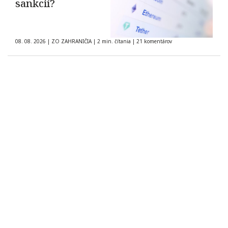
sankcií?
08. 08. 2026
|
ZO ZAHRANIČIA
|
2 min. čítania
|
21 komentárov