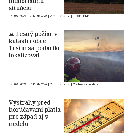
mimoriadnu
situáciu
08. 08. 2026
|
Z DOMOVA
|
2 min. čítania
|
1 komentár
Lesný požiar v
katastri obce
Trstín sa podarilo
lokalizovať
08. 08. 2026
|
Z DOMOVA
|
2 min. čítania
|
Žiadne komentáre
Výstrahy pred
horúčavami platia
pre západ aj v
nedeľu