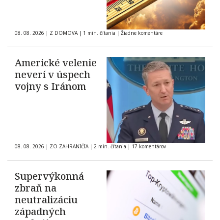
08. 08. 2026
|
Z DOMOVA
|
1 min. čítania
|
Žiadne komentáre
Americké velenie
neverí v úspech
vojny s Iránom
08. 08. 2026
|
ZO ZAHRANIČIA
|
2 min. čítania
|
17 komentárov
Supervýkonná
zbraň na
neutralizáciu
západných