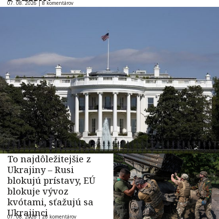
07. 08. 2026 |
8 komentárov
To najdôležitejšie z
Ukrajiny – Rusi
blokujú prístavy, EÚ
blokuje vývoz
kvótami, sťažujú sa
Ukrajinci
07. 08. 2026 |
26 komentárov