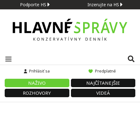
Podporte HS
Inzerujte na HS
Prihlásiť sa
Predplatné
NAŽIVO
NAJČÍTANEJŠIE
ROZHOVORY
VIDEÁ