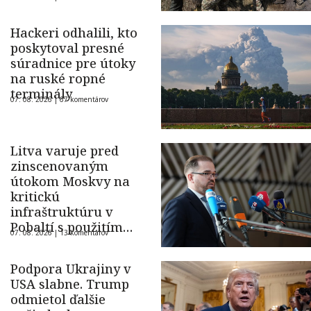
Hackeri odhalili, kto
poskytoval presné
súradnice pre útoky
na ruské ropné
terminály
07. 08. 2026 |
67 komentárov
Litva varuje pred
zinscenovaným
útokom Moskvy na
kritickú
infraštruktúru v
Pobaltí s použitím
07. 08. 2026 |
13 komentárov
ukrajinského dronu
Podpora Ukrajiny v
USA slabne. Trump
odmietol ďalšie