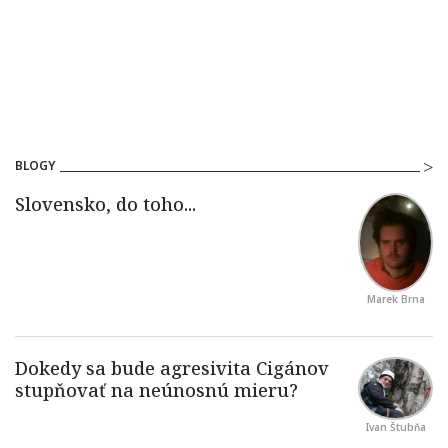
BLOGY
Marek Brna
Ivan Štubňa