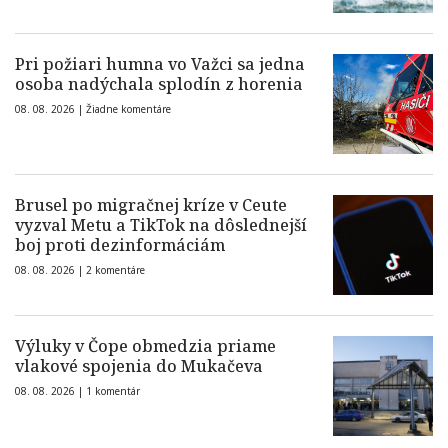
Pri požiari humna vo Važci sa jedna
osoba nadýchala splodín z horenia
08. 08. 2026 |
Žiadne komentáre
Brusel po migračnej kríze v Ceute
vyzval Metu a TikTok na dôslednejší
boj proti dezinformáciám
08. 08. 2026 |
2 komentáre
Výluky v Čope obmedzia priame
vlakové spojenia do Mukačeva
08. 08. 2026 |
1 komentár