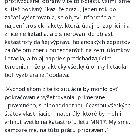
protivzdušnej obrany v tejto oblasti. Všimli sme
si tiež podivný úkaz, že zrazu, jeden rok po
začatí vyšetrovania, sa objaví informácia o
nájdení trosiek rakety, ktorá, údajne, zapríčinila
zničenie lietadla, a o smerovaní do oblasti
katastrofy ďalšej výpravu holandských expertov
za účelom zberu ponechaných na zemi úlomkov
lietadla, a to aj napriek predchádzajúcim
tvrdeniam, že prakticky všetky úlomky lietadla
boli vyzbierané,“ dodáva.
„Východiskom z tejto situácie by mohlo byť
pokračovanie vyšetrovania, primerane
upraveného, s plnohodnotnou účasťou všetkých
štátov vlastniacich materiály, ktoré by mohli
vrhnúť svetlo na katastrofu letu MN17. My sme,
samozrejme, na túto prácu pripravení,“