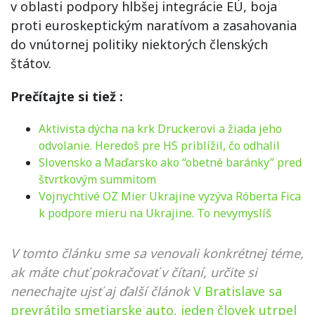
v oblasti podpory hlbšej integrácie EÚ, boja
proti euroskeptickým naratívom a zasahovania
do vnútornej politiky niektorých členských
štátov.
Prečítajte si tiež :
Aktivista dýcha na krk Druckerovi a žiada jeho
odvolanie. Heredoš pre HS priblížil, čo odhalil
Slovensko a Maďarsko ako “obetné baránky” pred
štvrtkovým summitom
Vojnychtivé OZ Mier Ukrajine vyzýva Róberta Fica
k podpore mieru na Ukrajine. To nevymyslíš
V tomto článku sme sa venovali konkrétnej téme,
ak máte chuť pokračovať v čítaní, určite si
nenechajte ujsť aj ďalší článok
V Bratislave sa
prevrátilo smetiarske auto, jeden človek utrpel