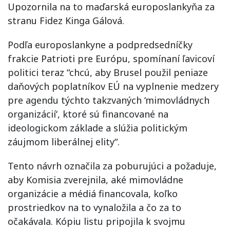
Upozornila na to maďarská europoslankyňa za
stranu Fidez Kinga Gálová.
Podľa europoslankyne a podpredsedníčky
frakcie Patrioti pre Európu, spomínaní ľavicoví
politici teraz “chcú, aby Brusel použil peniaze
daňových poplatníkov EÚ na vyplnenie medzery
pre agendu týchto takzvaných ‘mimovládnych
organizácií‘, ktoré sú financované na
ideologickom základe a slúžia politickým
záujmom liberálnej elity“.
Tento návrh označila za poburujúci a požaduje,
aby Komisia zverejnila, aké mimovládne
organizácie a médiá financovala, koľko
prostriedkov na to vynaložila a čo za to
očakávala. Kópiu listu pripojila k svojmu