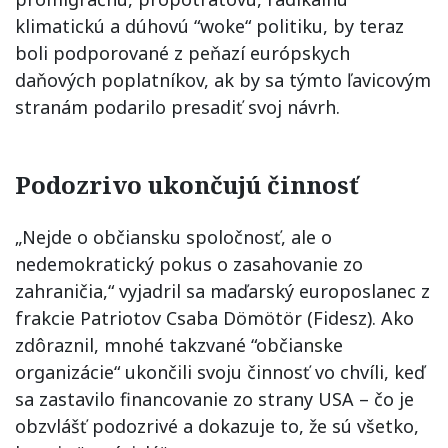
klimatickú a dúhovú “woke“ politiku, by teraz
boli podporované z peňazí európskych
daňových poplatníkov, ak by sa týmto ľavicovým
stranám podarilo presadiť svoj návrh.
Podozrivo ukončujú činnosť
„Nejde o občiansku spoločnosť, ale o
nedemokratický pokus o zasahovanie zo
zahraničia,“ vyjadril sa maďarský europoslanec z
frakcie Patriotov Csaba Dömötör (Fidesz). Ako
zdôraznil, mnohé takzvané “občianske
organizácie“ ukončili svoju činnosť vo chvíli, keď
sa zastavilo financovanie zo strany USA – čo je
obzvlášť podozrivé a dokazuje to, že sú všetko,