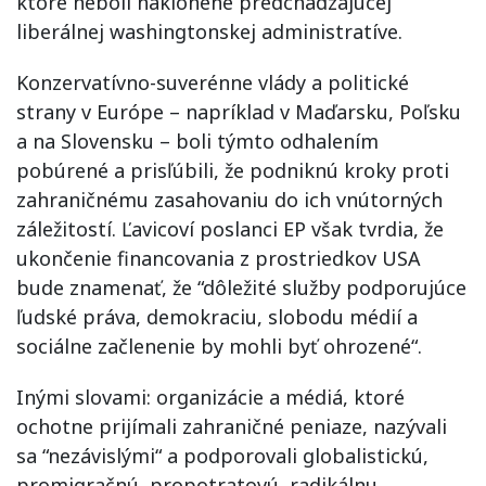
ktoré neboli naklonené predchádzajúcej
liberálnej washingtonskej administratíve.
Konzervatívno-suverénne vlády a politické
strany v Európe – napríklad v Maďarsku, Poľsku
a na Slovensku – boli týmto odhalením
pobúrené a prisľúbili, že podniknú kroky proti
zahraničnému zasahovaniu do ich vnútorných
záležitostí. Ľavicoví poslanci EP však tvrdia, že
ukončenie financovania z prostriedkov USA
bude znamenať, že “dôležité služby podporujúce
ľudské práva, demokraciu, slobodu médií a
sociálne začlenenie by mohli byť ohrozené“.
Inými slovami: organizácie a médiá, ktoré
ochotne prijímali zahraničné peniaze, nazývali
sa “nezávislými“ a podporovali globalistickú,
promigračnú, propotratovú, radikálnu