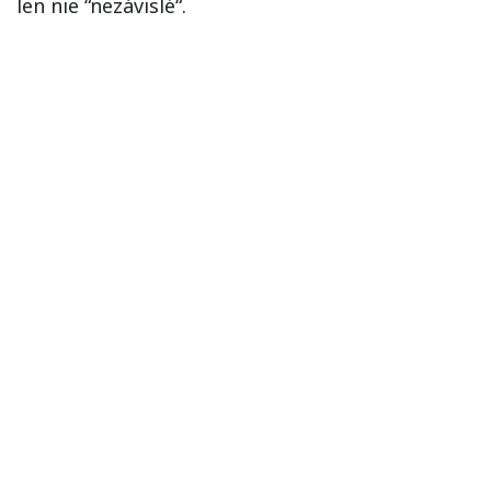
len nie “nezávislé“.