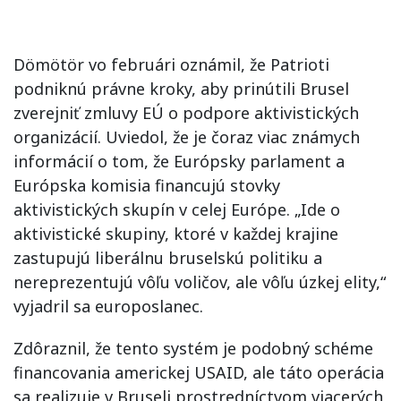
Dömötör vo februári oznámil, že Patrioti
podniknú právne kroky, aby prinútili Brusel
zverejniť zmluvy EÚ o podpore aktivistických
organizácií. Uviedol, že je čoraz viac známych
informácií o tom, že Európsky parlament a
Európska komisia financujú stovky
aktivistických skupín v celej Európe. „Ide o
aktivistické skupiny, ktoré v každej krajine
zastupujú liberálnu bruselskú politiku a
nereprezentujú vôľu voličov, ale vôľu úzkej elity,“
vyjadril sa europoslanec.
Zdôraznil, že tento systém je podobný schéme
financovania americkej USAID, ale táto operácia
sa realizuje v Bruseli prostredníctvom viacerých