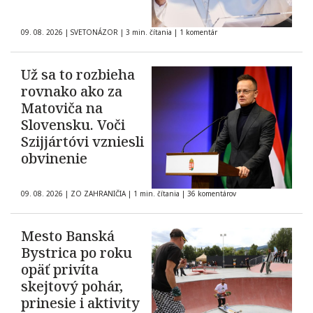
09. 08. 2026
|
SVETONÁZOR
|
3 min. čítania
|
1 komentár
Už sa to rozbieha
rovnako ako za
Matoviča na
Slovensku. Voči
Szijjártóvi vzniesli
obvinenie
09. 08. 2026
|
ZO ZAHRANIČIA
|
1 min. čítania
|
36 komentárov
Mesto Banská
Bystrica po roku
opäť privíta
skejtový pohár,
prinesie i aktivity