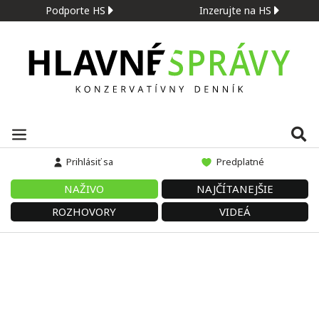
Podporte HS
Inzerujte na HS
Prihlásiť sa
Predplatné
NAŽIVO
NAJČÍTANEJŠIE
ROZHOVORY
VIDEÁ