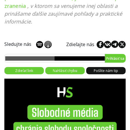
zranenia
, v ktorom sa venujeme inej oblasti a
prinášame ďalšie zaujímavé pohľady a praktické
informácie.
Sledujte nás
Zdieľajte nás
Prihlásiť sa
Zdieľať link
Nahlásiť chybu
Pošlite nám tip