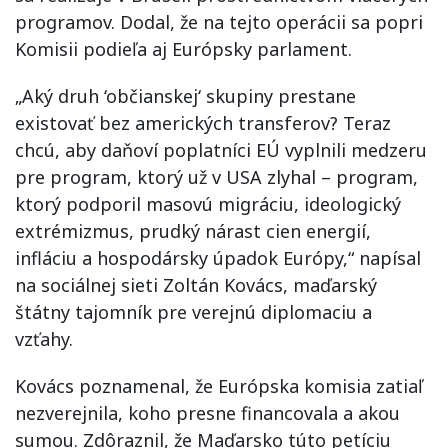
programov. Dodal, že na tejto operácii sa popri
Komisii podieľa aj Európsky parlament.
„Aký druh ‘občianskej‘ skupiny prestane
existovať bez amerických transferov? Teraz
chcú, aby daňoví poplatníci EÚ vyplnili medzeru
pre program, ktorý už v USA zlyhal – program,
ktorý podporil masovú migráciu, ideologický
extrémizmus, prudký nárast cien energií,
infláciu a hospodársky úpadok Európy,“ napísal
na sociálnej sieti Zoltán Kovács, maďarský
štátny tajomník pre verejnú diplomaciu a
vzťahy.
Kovács poznamenal, že Európska komisia zatiaľ
nezverejnila, koho presne financovala a akou
sumou. Zdôraznil, že Maďarsko túto petíciu