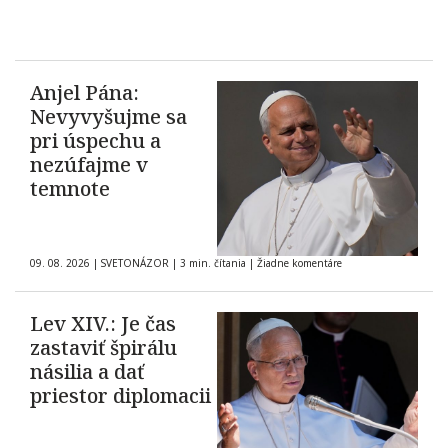
Anjel Pána:
Nevyvyšujme sa
pri úspechu a
nezúfajme v
temnote
09. 08. 2026
|
SVETONÁZOR
|
3 min. čítania
|
Žiadne komentáre
Lev XIV.: Je čas
zastaviť špirálu
násilia a dať
priestor diplomacii