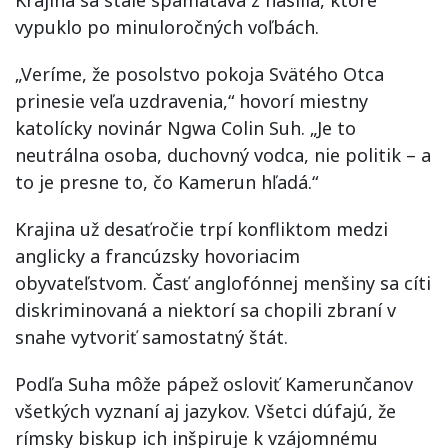
vypuklo po minuloročných voľbách.
„Veríme, že posolstvo pokoja Svätého Otca
prinesie veľa uzdravenia,“ hovorí miestny
katolícky novinár Ngwa Colin Suh. „Je to
neutrálna osoba, duchovný vodca, nie politik – a
to je presne to, čo Kamerun hľadá.“
Krajina už desaťročie trpí konfliktom medzi
anglicky a francúzsky hovoriacim
obyvateľstvom. Časť anglofónnej menšiny sa cíti
diskriminovaná a niektorí sa chopili zbraní v
snahe vytvoriť samostatný štát.
Podľa Suha môže pápež osloviť Kamerunčanov
všetkých vyznaní aj jazykov. Všetci dúfajú, že
rímsky biskup ich inšpiruje k vzájomnému