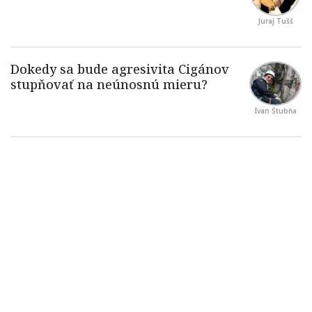
Juraj Tušš
Ivan Štubňa