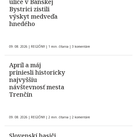
ulice v Banskej
Bystrici zistili
výskyt medveďa
hnedého
09. 08. 2026
|
REGIÓNY
|
1 min. čítania
|
3 komentáre
Apríl a máj
priniesli historicky
najvyššiu
návštevnosť mesta
Trenčín
09. 08. 2026
|
REGIÓNY
|
2 min. čítania
|
2 komentáre
Slovenskí hasiči