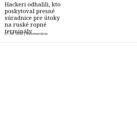
Hackeri odhalili, kto
poskytoval presné
súradnice pre útoky
na ruské ropné
terminály
07. 08. 2026 |
69 komentárov