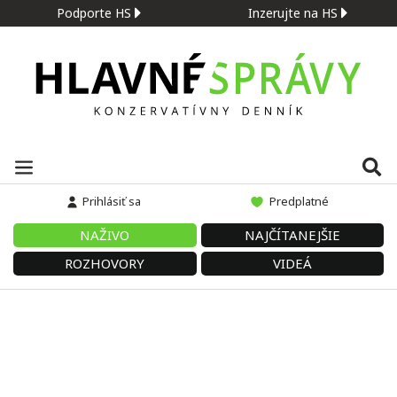
Podporte HS
Inzerujte na HS
Prihlásiť sa
Predplatné
NAŽIVO
NAJČÍTANEJŠIE
ROZHOVORY
VIDEÁ