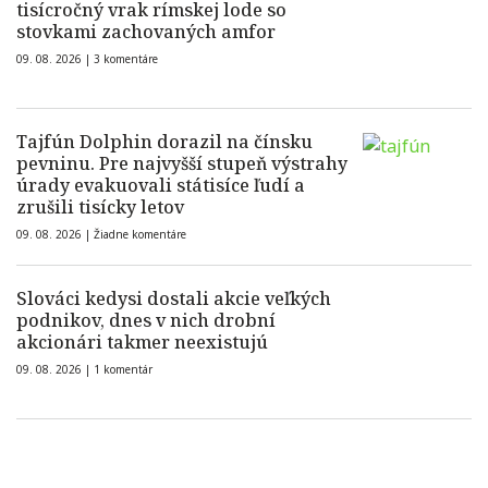
tisícročný vrak rímskej lode so
stovkami zachovaných amfor
09. 08. 2026 |
3 komentáre
Tajfún Dolphin dorazil na čínsku
pevninu. Pre najvyšší stupeň výstrahy
úrady evakuovali státisíce ľudí a
zrušili tisícky letov
09. 08. 2026 |
Žiadne komentáre
Slováci kedysi dostali akcie veľkých
podnikov, dnes v nich drobní
akcionári takmer neexistujú
09. 08. 2026 |
1 komentár