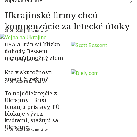
VOJNY A KONFLIKTY
Ukrajinské firmy chcú
kompenzácie za letecké útoky
08. 08. 2026 |
46 komentárov
USA a Irán sú blízko
dohody. Bessent
naznačil možný zlom
07. 08. 2026 |
18 komentárov
Kto v skutočnosti
zmení čí režim?
07. 08. 2026 |
8 komentárov
To najdôležitejšie z
Ukrajiny – Rusi
blokujú prístavy, EÚ
blokuje vývoz
kvótami, sťažujú sa
Ukrajinci
07. 08. 2026 |
26 komentárov