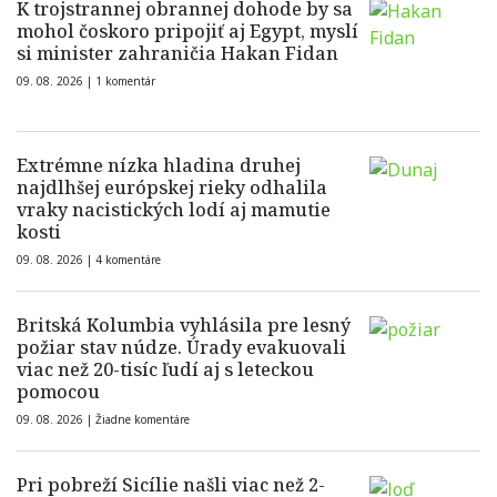
K trojstrannej obrannej dohode by sa
mohol čoskoro pripojiť aj Egypt, myslí
si minister zahraničia Hakan Fidan
09. 08. 2026 |
1 komentár
Extrémne nízka hladina druhej
najdlhšej európskej rieky odhalila
vraky nacistických lodí aj mamutie
kosti
09. 08. 2026 |
4 komentáre
Britská Kolumbia vyhlásila pre lesný
požiar stav núdze. Úrady evakuovali
viac než 20-tisíc ľudí aj s leteckou
pomocou
09. 08. 2026 |
Žiadne komentáre
Pri pobreží Sicílie našli viac než 2-