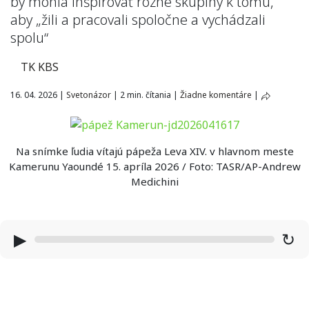
by mohla inšpirovať rôzne skupiny k tomu,
aby „žili a pracovali spoločne a vychádzali
spolu“
TK KBS
16. 04. 2026
|
Svetonázor
|
2 min. čítania
|
Žiadne komentáre
|
Na snímke ľudia vítajú pápeža Leva XIV. v hlavnom meste
Kamerunu Yaoundé 15. apríla 2026 / Foto: TASR/AP-Andrew
Medichini
▶
↻