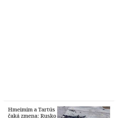
Hmeimim a Tartús
čaká zmena: Rusko