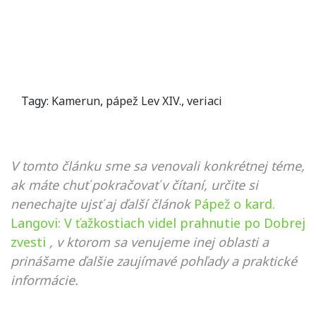
Tagy:
Kamerun
,
pápež Lev XIV.
,
veriaci
V tomto článku sme sa venovali konkrétnej téme,
ak máte chuť pokračovať v čítaní, určite si
nenechajte ujsť aj ďalší článok
Pápež o kard.
Langovi: V ťažkostiach videl prahnutie po Dobrej
zvesti
, v ktorom sa venujeme inej oblasti a
prinášame ďalšie zaujímavé pohľady a praktické
informácie.