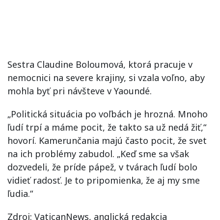
Sestra Claudine Boloumová, ktorá pracuje v
nemocnici na severe krajiny, si vzala voľno, aby
mohla byť pri návšteve v Yaoundé.
„Politická situácia po voľbách je hrozná. Mnoho
ľudí trpí a máme pocit, že takto sa už nedá žiť,“
hovorí. Kamerunčania majú často pocit, že svet
na ich problémy zabudol. „Keď sme sa však
dozvedeli, že príde pápež, v tvárach ľudí bolo
vidieť radosť. Je to pripomienka, že aj my sme
ľudia.“
Zdroj: VaticanNews, anglická redakcia