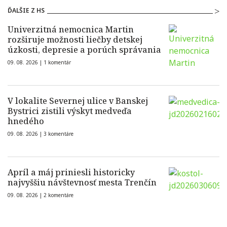
ĎALŠIE Z HS
Univerzitná nemocnica Martin
rozširuje možnosti liečby detskej
úzkosti, depresie a porúch správania
09. 08. 2026 |
1 komentár
V lokalite Severnej ulice v Banskej
Bystrici zistili výskyt medveďa
hnedého
09. 08. 2026 |
3 komentáre
Apríl a máj priniesli historicky
najvyššiu návštevnosť mesta Trenčín
09. 08. 2026 |
2 komentáre