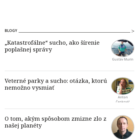
BLOGY
Gustáv Murín
Anton
Čapkovič