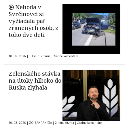
Nehoda v
Svrčinovci si
vyžiadala päť
zranených osôb, z
toho dve deti
10. 08. 2026
|
|
1 min. čítania
|
Žiadne komentáre
Zelenského stávka
na útoky hlboko do
Ruska zlyhala
10. 08. 2026
|
ZO ZAHRANIČIA
|
2 min. čítania
|
Žiadne komentáre