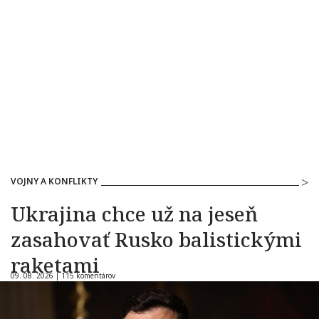
VOJNY A KONFLIKTY
Ukrajina chce už na jeseň
zasahovať Rusko balistickými
raketami
09. 08. 2026 |
115 komentárov