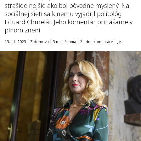
strašidelnejšie ako bol pôvodne myslený. Na
sociálnej sieti sa k nemu vyjadril politológ
Eduard Chmelár. Jeho komentár prinášame v
plnom znení
13. 11. 2023
|
Z domova
|
3 min. čítania
|
Žiadne komentáre
|