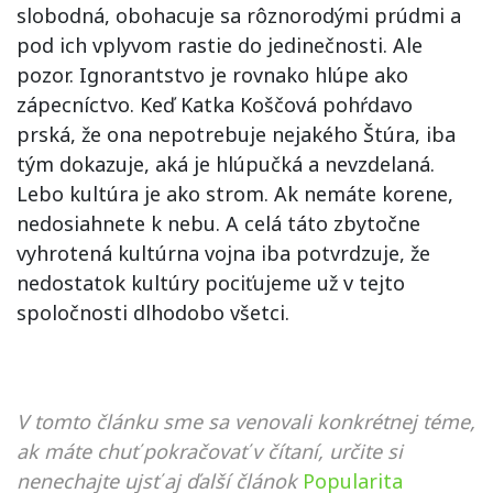
slobodná, obohacuje sa rôznorodými prúdmi a
pod ich vplyvom rastie do jedinečnosti. Ale
pozor. Ignorantstvo je rovnako hlúpe ako
zápecníctvo. Keď Katka Koščová pohŕdavo
prská, že ona nepotrebuje nejakého Štúra, iba
tým dokazuje, aká je hlúpučká a nevzdelaná.
Lebo kultúra je ako strom. Ak nemáte korene,
nedosiahnete k nebu. A celá táto zbytočne
vyhrotená kultúrna vojna iba potvrdzuje, že
nedostatok kultúry pociťujeme už v tejto
spoločnosti dlhodobo všetci.
V tomto článku sme sa venovali konkrétnej téme,
ak máte chuť pokračovať v čítaní, určite si
nenechajte ujsť aj ďalší článok
Popularita