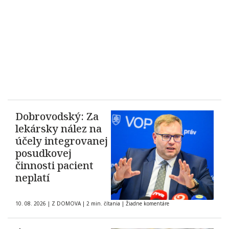
Dobrovodský: Za
lekársky nález na
účely integrovanej
posudkovej
činnosti pacient
neplatí
10. 08. 2026
|
Z DOMOVA
|
2 min. čítania
|
Žiadne komentáre