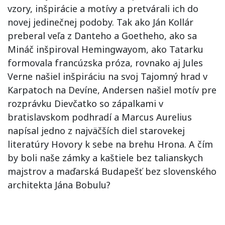
vzory, inšpirácie a motívy a pretvárali ich do
novej jedinečnej podoby. Tak ako Ján Kollár
preberal veľa z Danteho a Goetheho, ako sa
Mináč inšpiroval Hemingwayom, ako Tatarku
formovala francúzska próza, rovnako aj Jules
Verne našiel inšpiráciu na svoj Tajomný hrad v
Karpatoch na Devíne, Andersen našiel motív pre
rozprávku Dievčatko so zápalkami v
bratislavskom podhradí a Marcus Aurelius
napísal jedno z najväčších diel starovekej
literatúry Hovory k sebe na brehu Hrona. A čím
by boli naše zámky a kaštiele bez talianskych
majstrov a maďarská Budapešť bez slovenského
architekta Jána Bobulu?