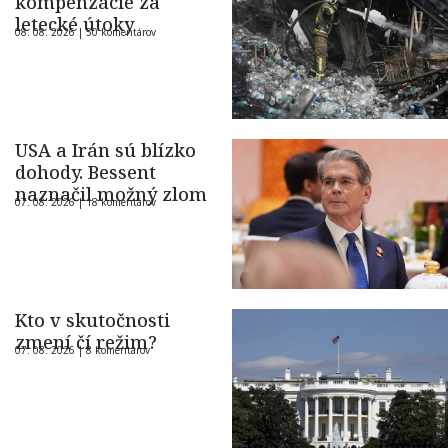
kompenzácie za
letecké útoky
08. 08. 2026 |
50 komentárov
USA a Irán sú blízko
dohody. Bessent
naznačil možný zlom
07. 08. 2026 |
18 komentárov
Kto v skutočnosti
zmení čí režim?
07. 08. 2026 |
8 komentárov