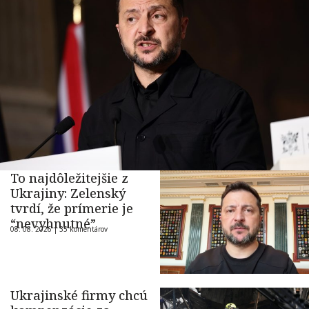
To najdôležitejšie z
Ukrajiny: Zelenský
tvrdí, že prímerie je
“nevyhnutné”
08. 08. 2026 |
35 komentárov
Ukrajinské firmy chcú