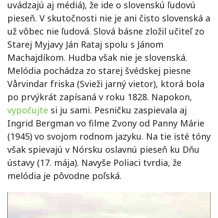
uvádzajú aj médiá), že ide o slovenskú ľudovú
pieseň. V skutočnosti nie je ani čisto slovenská a
už vôbec nie ľudová. Slová básne zložil učiteľ zo
Starej Myjavy Ján Rataj spolu s Jánom
Machajdíkom. Hudba však nie je slovenská.
Melódia pochádza zo starej švédskej piesne
Vårvindar friska (Svieži jarný vietor), ktorá bola
po prvýkrát zapísaná v roku 1828. Napokon,
vypočujte
si ju sami. Pesničku zaspievala aj
Ingrid Bergman vo filme Zvony od Panny Márie
(1945) vo svojom rodnom jazyku. Na tie isté tóny
však spievajú v Nórsku oslavnú pieseň ku Dňu
ústavy (17. mája). Navyše Poliaci tvrdia, že
melódia je pôvodne poľská.