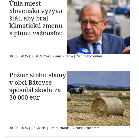
Únia miest
Slovenska vyzýva
štát, aby bral
klimatickú zmenu
s plnou vážnosťou
10. 08. 2026
|
Z DOMOVA
|
2 min. čítania
|
Žiadne komentáre
Požiar stohu slamy
v obci Bátovce
spôsobil škodu za
30 000 eur
10. 08. 2026
|
REGIÓNY
|
1 min. čítania
|
Žiadne komentáre