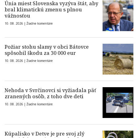
Únia miest Slovenska vyzýva štát, aby
bral klimatickú zmenu s plnou
vážnosťou
10. 08. 2026 |
Žiadne komentáre
Požiar stohu slamy v obci Bátovce
spôsobil škodu za 30 000 eur
10. 08. 2026 |
Žiadne komentáre
Nehoda v Svrčinovci si vyžiadala päť
zranených osôb, z toho dve deti
10. 08. 2026 |
Žiadne komentáre
Kúpalisko v Detve je pre svoj zlý