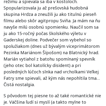
režimu a spievala sa iba v kostoloch.
Spopularizovala ju až prešovská hudobná
skupina Hrdza a zneužili ju ako titulnú pieseň
filmu alebo skôr agitpropu Sviňa. Ja mám na ňu
navyše milú osobnú spomienku. Naučil som sa
ju ako 15-ročný počas školského výletu v
Gaderskej doline. Podvečer som vybehol so
spolužiakom (dnes už bývalým viceprimátorom
Pezinka Mariánom Šípošom) na Blatnický hrad.
Marián vytiahol z batohu spomínaný spevník
(jeho otec bol katolícky disident) a pri
posledných lúčoch slnka nad vrcholkami Veľkej
Fatry sme spievali, až kým nás nepohltila tma…
Čistá nostalgia.
S pôvodom tej piesne to až také romantické nie
je. Väčšina ľudí si myslí (a takto mylne to