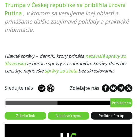
Trumpa v Českej republike sa priblížila úrovni
Putina
, v ktorom sa venujeme inej oblasti a
prinášame ďalšie zaujímavé pohľady a praktické
informácie.
Hlavné správy – denník, ktorý prináša
nezávislé správy zo
Slovenska
aj horúce správy zo zahraničia. Správy dnes bez
cenzúry, najnovšie
správy zo sveta
bez skresľovania.
Sledujte nás
Zdieľajte nás
Prihlásiť sa
Zdieľať link
Nahlásiť chybu
Pošlite nám tip