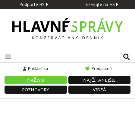
Podporte HS
Inzerujte na HS
Prihlásiť sa
Predplatné
NAŽIVO
NAJČÍTANEJŠIE
ROZHOVORY
VIDEÁ