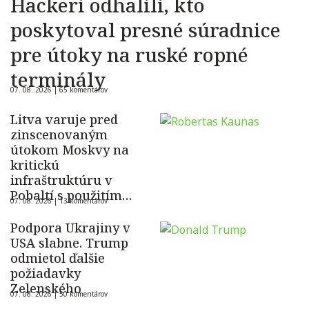
Hackeri odhalili, kto
poskytoval presné súradnice
pre útoky na ruské ropné
terminály
07. 08. 2026 |
65 komentárov
Litva varuje pred
zinscenovaným
útokom Moskvy na
kritickú
infraštruktúru v
Pobaltí s použitím
07. 08. 2026 |
13 komentárov
ukrajinského dronu
Podpora Ukrajiny v
USA slabne. Trump
odmietol ďalšie
požiadavky
Zelenského
07. 08. 2026 |
50 komentárov