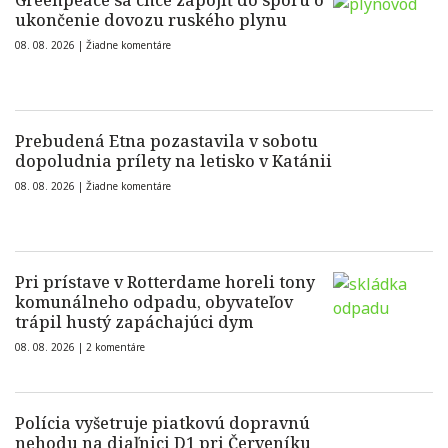
Greenpeace sa chce zapojiť do sporu o
ukončenie dovozu ruského plynu
08. 08. 2026 |
Žiadne komentáre
Prebudená Etna pozastavila v sobotu
dopoludnia prílety na letisko v Katánii
08. 08. 2026 |
Žiadne komentáre
Pri prístave v Rotterdame horeli tony
komunálneho odpadu, obyvateľov
trápil hustý zapáchajúci dym
08. 08. 2026 |
2 komentáre
Polícia vyšetruje piatkovú dopravnú
nehodu na diaľnici D1 pri Červeníku