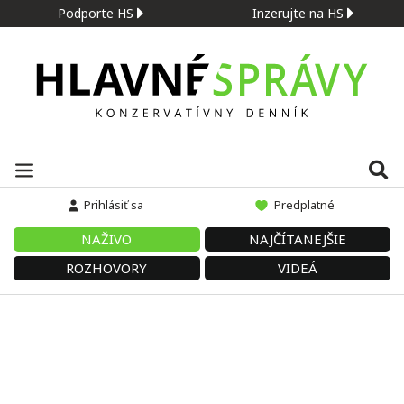
Podporte HS
Inzerujte na HS
Prihlásiť sa
Predplatné
NAŽIVO
NAJČÍTANEJŠIE
ROZHOVORY
VIDEÁ