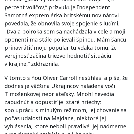
percent voličov,“ prízvukuje Independent.
Samotná expremiérka britskému novinárovi
povedala, že obnovila svoje spojenie s ľuďmi.
„Dva a polroka som sa nachádzala v cele a moji
oponenti ma stále polievali špinou. Mám šancu
prinavrátiť moju popularitu vďaka tomu, že
verejnosť začína triezvo hodnotiť situáciu
v krajine,“ zdôraznila.
V tomto s ňou Oliver Carroll nesúhlasí a píše, že
dodnes je väčšina Ukrajincov naladená voči
Timošenkovej nepriateľsky. Mnohí nevedia
zabudnúť a odpustiť jej staré hriechy:
spoluprácu s minulým režimom, jej chovanie sa
počas udalostí na Majdane, niektoré jej
vyhlásenia, ktoré neboli pravdivé, jej nadmerne