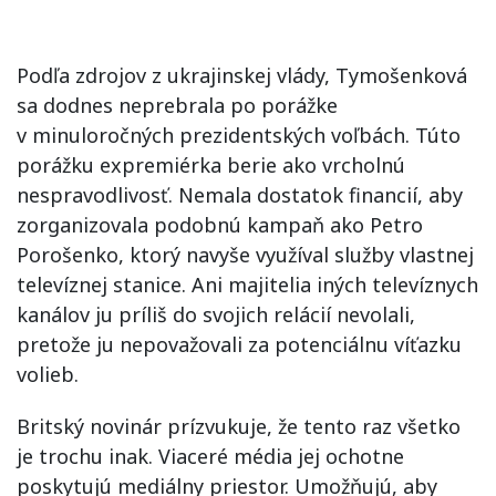
Podľa zdrojov z ukrajinskej vlády, Tymošenková
sa dodnes neprebrala po porážke
v minuloročných prezidentských voľbách. Túto
porážku expremiérka berie ako vrcholnú
nespravodlivosť. Nemala dostatok financií, aby
zorganizovala podobnú kampaň ako Petro
Porošenko, ktorý navyše využíval služby vlastnej
televíznej stanice. Ani majitelia iných televíznych
kanálov ju príliš do svojich relácií nevolali,
pretože ju nepovažovali za potenciálnu víťazku
volieb.
Britský novinár prízvukuje, že tento raz všetko
je trochu inak. Viaceré média jej ochotne
poskytujú mediálny priestor. Umožňujú, aby