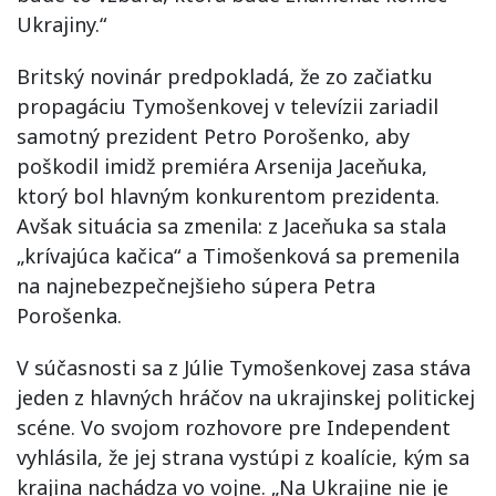
Ukrajiny.“
Britský novinár predpokladá, že zo začiatku
propagáciu Tymošenkovej v televízii zariadil
samotný prezident Petro Porošenko, aby
poškodil imidž premiéra Arsenija Jaceňuka,
ktorý bol hlavným konkurentom prezidenta.
Avšak situácia sa zmenila: z Jaceňuka sa stala
„krívajúca kačica“ a Timošenková sa premenila
na najnebezpečnejšieho súpera Petra
Porošenka.
V súčasnosti sa z Júlie Tymošenkovej zasa stáva
jeden z hlavných hráčov na ukrajinskej politickej
scéne. Vo svojom rozhovore pre Independent
vyhlásila, že jej strana vystúpi z koalície, kým sa
krajina nachádza vo vojne. „Na Ukrajine nie je