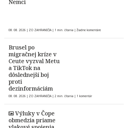
Nemci
08. 08. 2026
|
ZO ZAHRANIČIA
|
1 min. čítania
|
Žiadne komentáre
Brusel po
migračnej kríze v
Ceute vyzval Metu
a TikTok na
dôslednejší boj
proti
dezinformáciám
08. 08. 2026
|
ZO ZAHRANIČIA
|
2 min. čítania
|
1 komentár
Výluky v Čope
obmedzia priame
vlakové spojenia