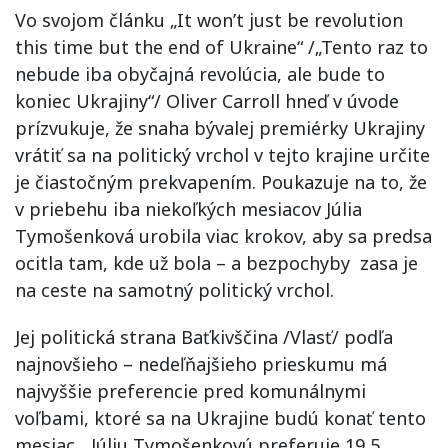
Vo svojom článku „It won’t just be revolution
this time but the end of Ukraine“ /„Tento raz to
nebude iba obyčajná revolúcia, ale bude to
koniec Ukrajiny“/ Oliver Carroll hneď v úvode
prízvukuje, že snaha bývalej premiérky Ukrajiny
vrátiť sa na politický vrchol v tejto krajine určite
je čiastočným prekvapením. Poukazuje na to, že
v priebehu iba niekoľkých mesiacov Júlia
Tymošenková urobila viac krokov, aby sa predsa
ocitla tam, kde už bola – a bezpochyby zasa je
na ceste na samotný politický vrchol.
Jej politická strana Baťkivščina /Vlasť/ podľa
najnovšieho – nedeľňajšieho prieskumu má
najvyššie preferencie pred komunálnymi
voľbami, ktoré sa na Ukrajine budú konať tento
mesiac. „Júliu Tymošenkovú preferuje 19,5