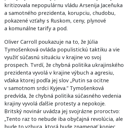
kritizovala nepopulárnu vládu Arsenija Jaceňuka
a samotného prezidenta, korupciu, chudobu,
pokazené vzťahy s Ruskom, ceny, plynové
a komunálne tarify a pod.
Oliver Carroll poukazuje na to, že Júlia
Tymošenková ovláda populistickú taktiku a vie
využiť súčasnú situáciu v krajine vo svoj
prospech. Tvrdí, že chybná politika ukrajinského
prezidenta vyvolá v krajine výbuch a agresiu,
vďaka ktorej podľa jej slov „Putin sa ocitne
v samotnom srdci Kyjeva.“ Tymošenková
predvída, že chybná politika súčasného vedenia
krajiny vyvolá ďalšie protesty a nepokoje.
Britský novinár uvádza jej svojrázne proroctvo:
„Tento raz to nebude iba obyčajná revolúcia, ale
bude to vzbura, ktorá bude znamenať koniec