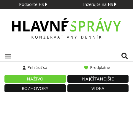
Podporte HS
Inzerujte na HS
Prihlásiť sa
Predplatné
NAŽIVO
NAJČÍTANEJŠIE
ROZHOVORY
VIDEÁ