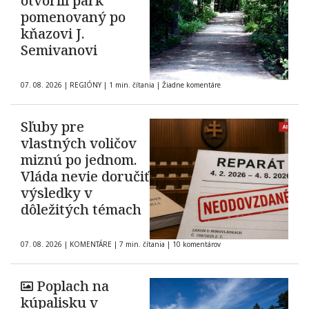
otvorili park
pomenovaný po
kňazovi J.
Semivanovi
07. 08. 2026
|
REGIÓNY
|
1 min. čítania
|
Žiadne komentáre
Sľuby pre
vlastných voličov
miznú po jednom.
Vláda nevie doručiť
výsledky v
dôležitých témach
07. 08. 2026
|
KOMENTÁRE
|
7 min. čítania
|
10 komentárov
Poplach na
kúpalisku v