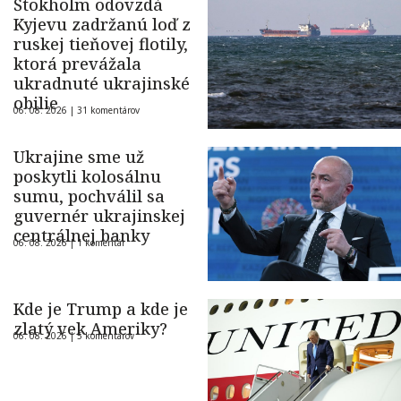
Štokholm odovzdá
Kyjevu zadržanú loď z
ruskej tieňovej flotily,
ktorá prevážala
ukradnuté ukrajinské
obilie
06. 08. 2026 |
31 komentárov
Ukrajine sme už
poskytli kolosálnu
sumu, pochválil sa
guvernér ukrajinskej
centrálnej banky
06. 08. 2026 |
1 komentár
Kde je Trump a kde je
zlatý vek Ameriky?
06. 08. 2026 |
5 komentárov