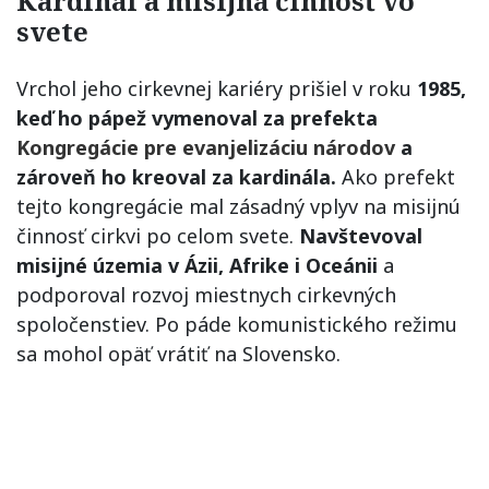
Kardinál a misijná činnosť vo
svete
Vrchol jeho cirkevnej kariéry prišiel v roku
1985,
keď ho pápež vymenoval za prefekta
Kongregácie pre evanjelizáciu národov
a
zároveň ho kreoval za kardinála.
Ako prefekt
tejto kongregácie mal zásadný vplyv na misijnú
činnosť cirkvi po celom svete.
Navštevoval
misijné územia v Ázii, Afrike i Oceánii
a
podporoval rozvoj miestnych cirkevných
spoločenstiev. Po páde komunistického režimu
sa mohol opäť vrátiť na Slovensko.