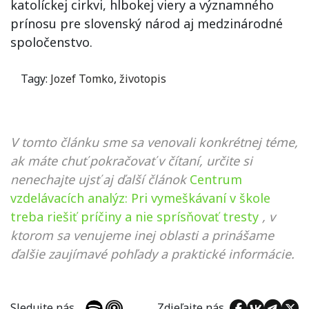
katolíckej cirkvi, hlbokej viery a významného
prínosu pre slovenský národ aj medzinárodné
spoločenstvo.
Tagy:
Jozef Tomko
,
životopis
V tomto článku sme sa venovali konkrétnej téme,
ak máte chuť pokračovať v čítaní, určite si
nenechajte ujsť aj ďalší článok
Centrum
vzdelávacích analýz: Pri vymeškávaní v škole
treba riešiť príčiny a nie sprísňovať tresty
, v
ktorom sa venujeme inej oblasti a prinášame
ďalšie zaujímavé pohľady a praktické informácie.
Sledujte nás
Zdieľajte nás