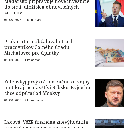
Maďarsko pripravuje nové investície
do sietí, úložísk a obnoviteľných
zdrojov
06. 08. 2026 |
4 komentáre
Prokuratúra obžalovala troch
pracovníkov Colného úradu
Michalovce pre úplatky
06. 08. 2026 |
1 komentár
Zelenskyj prvýkrát od začiatku vojny
na Ukrajine navštívi Srbsko, Kyjev ho
chce odpútať od Moskvy
06. 08. 2026 |
7 komentárov
Lacová: VšZP finančne znevýhodnila
krajské nemocnice v porovnaní so