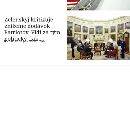
Zelenskyj kritizuje
zníženie dodávok
Patriotov. Vidí za tým
politický tlak
05. 08. 2026 |
22 komentárov