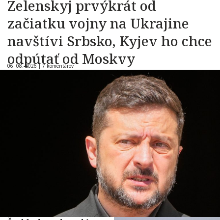
Zelenskyj prvýkrát od
začiatku vojny na Ukrajine
navštívi Srbsko, Kyjev ho chce
odpútať od Moskvy
06. 08. 2026 |
7 komentárov