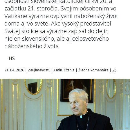
osobností slovenskej katolíckej cirkvi 20. a
začiatku 21. storočia. Svojím pôsobením vo
Vatikáne výrazne ovplyvnil náboženský život
doma aj vo svete. Ako vysoký predstaviteľ
Svätej stolice sa výrazne zapísal do dejín
nielen slovenského, ale aj celosvetového
náboženského života
HS
21. 04. 2026
|
Zaujímavosti
|
3 min. čítania
|
Žiadne komentáre
|