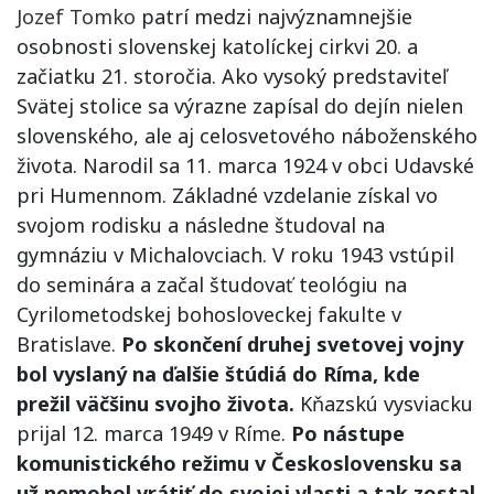
Jozef Tomko
patrí medzi najvýznamnejšie
osobnosti slovenskej katolíckej cirkvi 20. a
začiatku 21. storočia. Ako vysoký predstaviteľ
Svätej stolice sa výrazne zapísal do dejín nielen
slovenského, ale aj celosvetového náboženského
života. Narodil sa 11. marca 1924 v obci Udavské
pri Humennom. Základné vzdelanie získal vo
svojom rodisku a následne študoval na
gymnáziu v Michalovciach. V roku 1943 vstúpil
do seminára a začal študovať teológiu na
Cyrilometodskej bohosloveckej fakulte v
Bratislave.
Po skončení druhej svetovej vojny
bol vyslaný na ďalšie štúdiá do Ríma, kde
prežil väčšinu svojho života.
Kňazskú vysviacku
prijal 12. marca 1949 v Ríme.
Po nástupe
komunistického režimu v Československu sa
už nemohol vrátiť do svojej vlasti a tak zostal