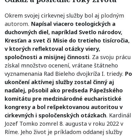
Okrem svojej cirkevnej služby bol aj
plodným
autorom
.
Napísal viacero teologických a
duchovných diel, napríklad Svetlo národov,
Kresťan a svet či Misie do tretieho tisícročia,
v ktorých reflektoval otázky viery,
spoločnosti a misijnej činnosti
. Za svoju prácu
získal množstvo ocenení, vrátane štátneho
vyznamenania Rad Bieleho dvojkríža I. triedy.
Po
ukončení aktívnej služby zostal činný aj
naďalej, pôsobil ako predseda Pápežského
komitátu pre medzinárodné eucharistické
kongresy a bol rešpektovanou autoritou v
cirkevných i spoločenských otázkach
. Kardinál
Jozef Tomko zomrel 8. augusta v roku 2022 v
Ríme. Jeho život je príkladom oddanej služby