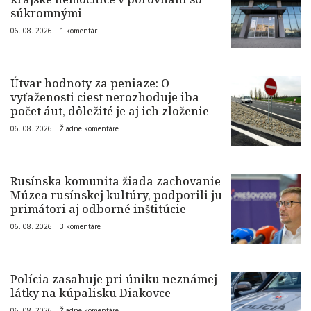
súkromnými
06. 08. 2026 |
1 komentár
Útvar hodnoty za peniaze: O
vyťaženosti ciest nerozhoduje iba
počet áut, dôležité je aj ich zloženie
06. 08. 2026 |
Žiadne komentáre
Rusínska komunita žiada zachovanie
Múzea rusínskej kultúry, podporili ju
primátori aj odborné inštitúcie
06. 08. 2026 |
3 komentáre
Polícia zasahuje pri úniku neznámej
látky na kúpalisku Diakovce
06. 08. 2026 |
Žiadne komentáre