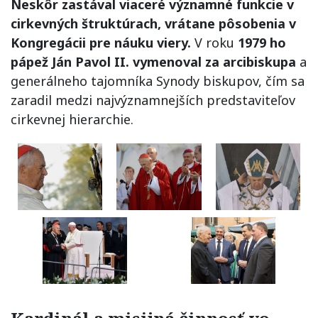
Neskôr zastával viaceré významné funkcie v
cirkevných štruktúrach, vrátane pôsobenia v
Kongregácii pre náuku viery.
V roku
1979 ho
pápež Ján Pavol II. vymenoval za arcibiskupa
a
generálneho tajomníka Synody biskupov, čím sa
zaradil medzi najvýznamnejších predstaviteľov
cirkevnej hierarchie.