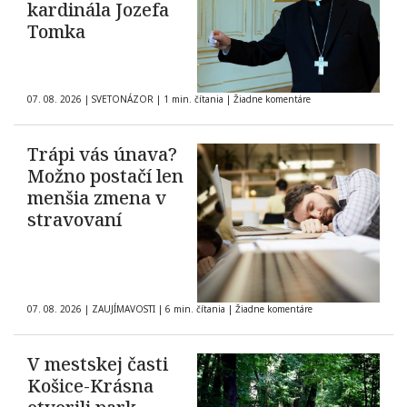
kardinála Jozefa
Tomka
07. 08. 2026
|
SVETONÁZOR
|
1 min. čítania
|
Žiadne komentáre
Trápi vás únava?
Možno postačí len
menšia zmena v
stravovaní
07. 08. 2026
|
ZAUJÍMAVOSTI
|
6 min. čítania
|
Žiadne komentáre
V mestskej časti
Košice-Krásna