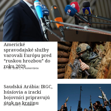
Americké
spravodajské služby
varovali Európu pred
“ruskou hrozbou” do
roku 2029
07. 08. 2026 |
12 komentárov
Saudská Arábia: IRGC,
húsíovia a irackí
bojovníci pripravujú
útok na krajinu
07. 08. 2026 |
1 komentár