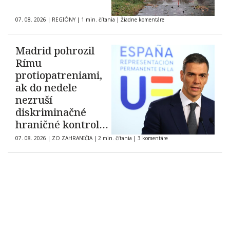
07. 08. 2026
|
REGIÓNY
|
1 min. čítania
|
Žiadne komentáre
Madrid pohrozil
Rímu
protiopatreniami,
ak do nedele
nezruší
diskriminačné
hraničné kontroly
španielskych
07. 08. 2026
|
ZO ZAHRANIČIA
|
2 min. čítania
|
3 komentáre
občanov