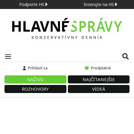
Podporte HS
Inzerujte na HS
Prihlásiť sa
Predplatné
NAŽIVO
NAJČÍTANEJŠIE
ROZHOVORY
VIDEÁ