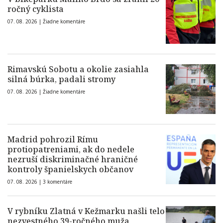
ročný cyklista
07. 08. 2026 |
Žiadne komentáre
Rimavskú Sobotu a okolie zasiahla
silná búrka, padali stromy
07. 08. 2026 |
Žiadne komentáre
Madrid pohrozil Rímu
protiopatreniami, ak do nedele
nezruší diskriminačné hraničné
kontroly španielskych občanov
07. 08. 2026 |
3 komentáre
V rybníku Zlatná v Kežmarku našli telo
nezvestného 39-ročného muža