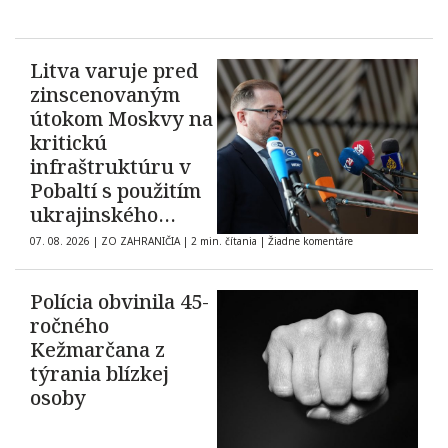
Litva varuje pred
zinscenovaným
útokom Moskvy na
kritickú
infraštruktúru v
Pobaltí s použitím
ukrajinského
dronu
07. 08. 2026
|
ZO ZAHRANIČIA
|
2 min. čítania
|
Žiadne komentáre
Polícia obvinila 45-
ročného
Kežmarčana z
týrania blízkej
osoby