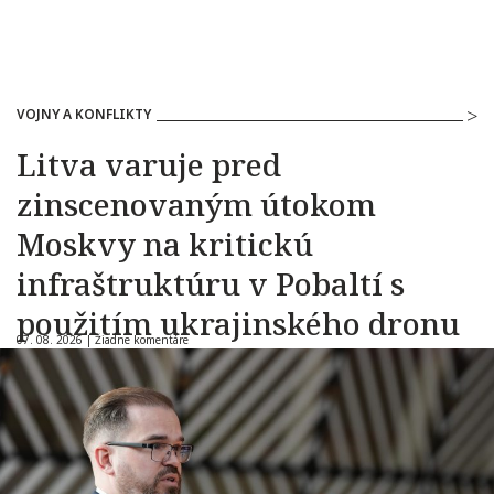
VOJNY A KONFLIKTY
Litva varuje pred
zinscenovaným útokom
Moskvy na kritickú
infraštruktúru v Pobaltí s
použitím ukrajinského dronu
07. 08. 2026 |
Žiadne komentáre