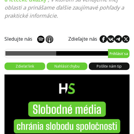
oblasti a prinášame ďalšie zaujímavé pohľady a
praktické informácie.
Sledujte nás
Zdieľajte nás
Prihlásiť sa
Zdieľať link
Nahlásiť chybu
Pošlite nám tip