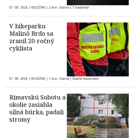
07. 08. 2026
|
REGIÓNY
|
2 min. čítania
|
1 komentár
V bikeparku
Malinô Brdo sa
zranil 20-ročný
cyklista
07. 08. 2026
|
REGIÓNY
|
1 min. čítania
|
Žiadne komentáre
Rimavskú Sobotu a
okolie zasiahla
silná búrka, padali
stromy