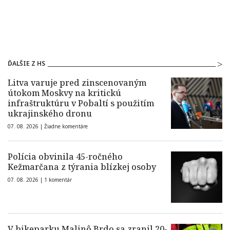
ĎALŠIE Z HS
Litva varuje pred zinscenovaným
útokom Moskvy na kritickú
infraštruktúru v Pobaltí s použitím
ukrajinského dronu
07. 08. 2026 |
Žiadne komentáre
Polícia obvinila 45-ročného
Kežmarčana z týrania blízkej osoby
07. 08. 2026 |
1 komentár
V bikeparku Malinô Brdo sa zranil 20-