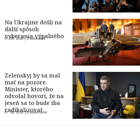
Na Ukrajine došli na
ďalší spôsob
vyberania výpalného
07. 08. 2026 |
2 komentáre
Zelenskyj by sa mal
mať na pozore.
Minister, ktorého
odvolal hovorí, že na
jeseň sa to bude iba
radikalizovať
07. 08. 2026 |
6 komentárov