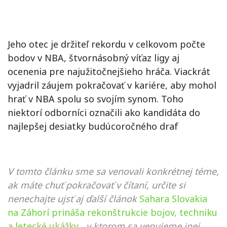
Jeho otec je držiteľ rekordu v celkovom počte
bodov v NBA, štvornásobný víťaz ligy aj
ocenenia pre najužitočnejšieho hráča. Viackrát
vyjadril záujem pokračovať v kariére, aby mohol
hrať v NBA spolu so svojím synom. Toho
niektorí odborníci označili ako kandidáta do
najlepšej desiatky budúcoročného draf
V tomto článku sme sa venovali konkrétnej téme,
ak máte chuť pokračovať v čítaní, určite si
nenechajte ujsť aj ďalší článok
Sahara Slovakia
na Záhorí prináša rekonštrukcie bojov, techniku
a letecké ukážky
, v ktorom sa venujeme inej