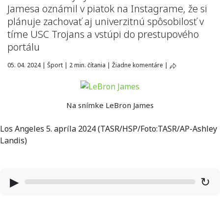
Jamesa oznámil v piatok na Instagrame, že si
plánuje zachovať aj univerzitnú spôsobilosť v
tíme USC Trojans a vstúpi do prestupového
portálu
05. 04. 2024
|
Šport
|
2 min. čítania
|
Žiadne komentáre
|
Na snímke LeBron James
Los Angeles 5. apríla 2024 (TASR/HSP/Foto:TASR/AP-Ashley
Landis)
▶
↻