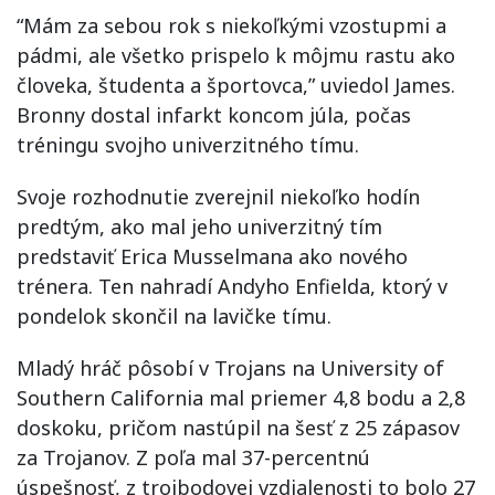
“Mám za sebou rok s niekoľkými vzostupmi a
pádmi, ale všetko prispelo k môjmu rastu ako
človeka, študenta a športovca,” uviedol James.
Bronny dostal infarkt koncom júla, počas
tréningu svojho univerzitného tímu.
Svoje rozhodnutie zverejnil niekoľko hodín
predtým, ako mal jeho univerzitný tím
predstaviť Erica Musselmana ako nového
trénera. Ten nahradí Andyho Enfielda, ktorý v
pondelok skončil na lavičke tímu.
Mladý hráč pôsobí v Trojans na University of
Southern California mal priemer 4,8 bodu a 2,8
doskoku, pričom nastúpil na šesť z 25 zápasov
za Trojanov. Z poľa mal 37-percentnú
úspešnosť, z trojbodovej vzdialenosti to bolo 27