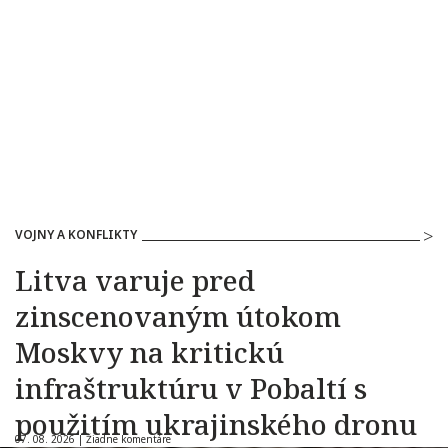
VOJNY A KONFLIKTY
Litva varuje pred
zinscenovaným útokom
Moskvy na kritickú
infraštruktúru v Pobaltí s
použitím ukrajinského dronu
07. 08. 2026 |
Žiadne komentáre