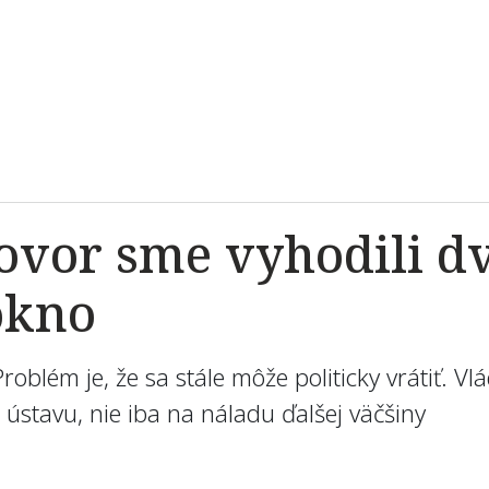
ovor sme vyhodili d
okno
oblém je, že sa stále môže politicky vrátiť. V
a ústavu, nie iba na náladu ďalšej väčšiny