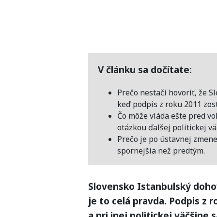
V článku sa dočítate:
Prečo nestačí hovoriť, že S
keď podpis z roku 2011 zost
Čo môže vláda ešte pred vo
otázkou ďalšej politickej vä
Prečo je po ústavnej zmene 
spornejšia než predtým.
Slovensko Istanbulský dohovo
je to celá pravda. Podpis z 
a pri inej politickej väčšine