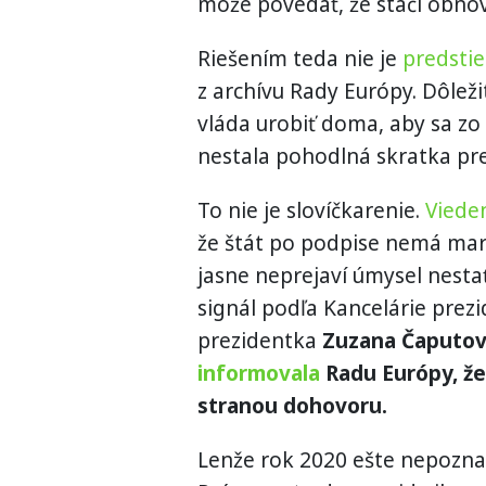
môže povedať, že stačí obnovi
Riešením teda nie je
predstie
z archívu Rady Európy. Dôleži
vláda urobiť doma, aby sa z
nestala pohodlná skratka pre
To nie je slovíčkarenie.
Viede
že štát po podpise nemá mar
jasne neprejaví úmysel nestať
signál podľa Kancelárie prezi
prezidentka
Zuzana Čaputov
informovala
Radu Európy, že
stranou dohovoru.
Lenže rok 2020 ešte nepoznal