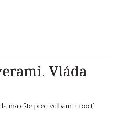
verami. Vláda
láda má ešte pred voľbami urobiť