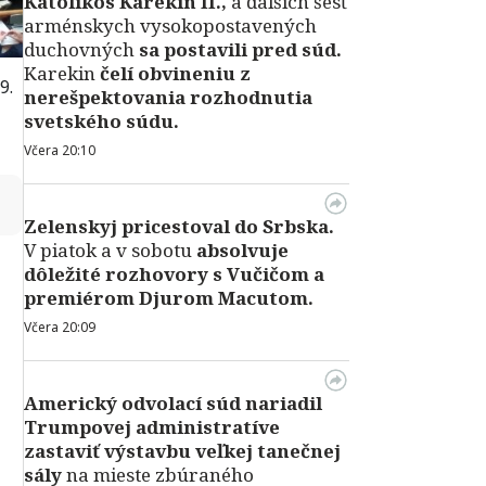
Katolikos Karekin II.,
a ďalších šesť
arménskych vysokopostavených
duchovných
sa postavili pred súd.
Karekin
čelí obvineniu z
9.
nerešpektovania rozhodnutia
svetského súdu.
Včera 20:10
↻
Zelenskyj pricestoval do Srbska.
V piatok a v sobotu
absolvuje
dôležité rozhovory s Vučičom a
premiérom Djurom Macutom.
Včera 20:09
Americký odvolací súd nariadil
Trumpovej administratíve
zastaviť výstavbu veľkej tanečnej
sály
na mieste zbúraného