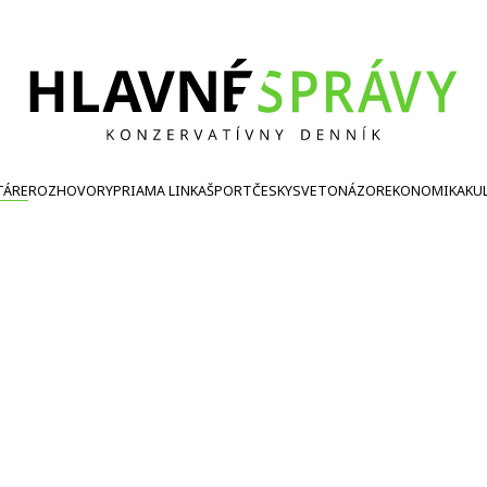
TÁRE
ROZHOVORY
PRIAMA LINKA
ŠPORT
ČESKY
SVETONÁZOR
EKONOMIKA
KU