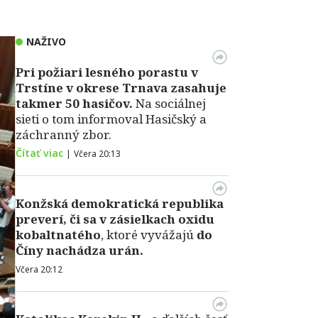
NAŽIVO
Pri požiari lesného porastu v
Trstíne v okrese Trnava zasahuje
takmer 50 hasičov.
Na sociálnej
sieti o tom informoval Hasičský a
záchranný zbor.
Čítať viac
|
Včera 20:13
Konžská demokratická republika
preverí, či sa v zásielkach oxidu
kobaltnatého
, ktoré vyvážajú
do
Číny nachádza urán.
Včera 20:12