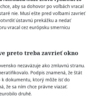
chce, aby sa dohovor po voľbách vracal
taré nie. Musí ešte pred voľbami zavrieť
otvrdiť ústavnú prekážku a nedať
oru vracal cez európsku smernicu
ve preto treba zavrieť okno
ovensko nezaväzuje ako zmluvnú stranu.
neratifikovalo. Podpis znamená, že štát
ko k dokumentu, ktorý môže ísť do
ná, že sa ním chce právne viazať.
eurobilo druhé.