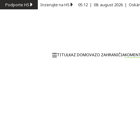
Podporte HS
Inzerujte na HS
05:12
|
08. august 2026
|
Oskár
TITULKA
Z DOMOVA
ZO ZAHRANIČIA
KOMEN