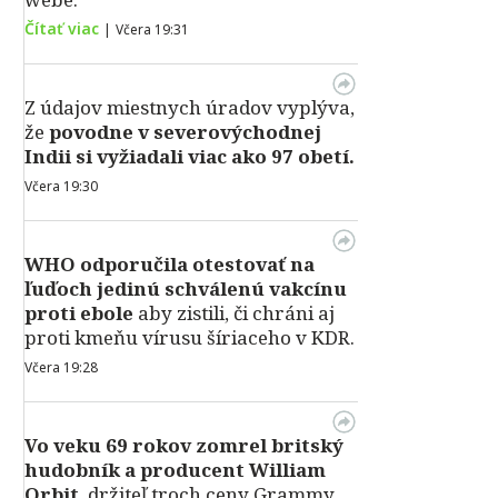
Čítať viac
|
Včera 19:31
Z údajov miestnych úradov vyplýva,
že
povodne v severovýchodnej
Indii si vyžiadali viac ako 97 obetí.
Včera 19:30
WHO odporučila otestovať na
ľuďoch jedinú schválenú vakcínu
proti ebole
aby zistili, či chráni aj
proti kmeňu vírusu šíriaceho v KDR.
Včera 19:28
Vo veku 69 rokov zomrel britský
hudobník a producent William
Orbit
, držiteľ troch ceny Grammy,