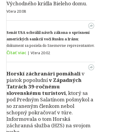
Východného krídla Bieleho domu.
Včera 20:08
Senát USA schválil návrh zákona o sprísnení
amerických sankcií voči Rusku a Iránu
;
dokument sa posiela do Snemovne reprezentantov.
Čítať viac
|
Včera 20:02
Horskí záchranári pomáhali
v
piatok popoludní
v Západných
Tatrách 39-ročnému
slovenskému turistovi
, ktorý sa
pod Predným Salatínom pošmykol a
so zraneným členkom nebol
schopný pokračovať v túre.
Informovala o tom Horská
záchranná služba (HZS) na svojom
webe.