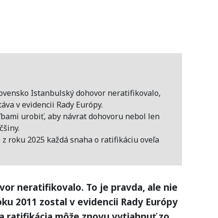
lovensko Istanbulský dohovor neratifikovalo,
áva v evidencii Rady Európy.
ľbami urobiť, aby návrat dohovoru nebol len
čšiny.
z roku 2025 každá snaha o ratifikáciu oveľa
r neratifikovalo. To je pravda, ale nie
roku 2011 zostal v evidencii Rady Európy
 sa ratifikácia môže znovu vytiahnuť zo