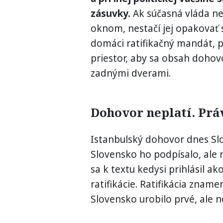
zásuvky.
Ak súčasná vláda ne
oknom, nestačí jej opakovať s
domáci ratifikačný mandát, p
priestor, aby sa obsah dohov
zadnými dverami.
Dohovor neplatí. Prá
Istanbulský dohovor dnes Sl
Slovensko ho podpísalo, ale 
sa k textu kedysi prihlásil a
ratifikácie. Ratifikácia zname
Slovensko urobilo prvé, ale n