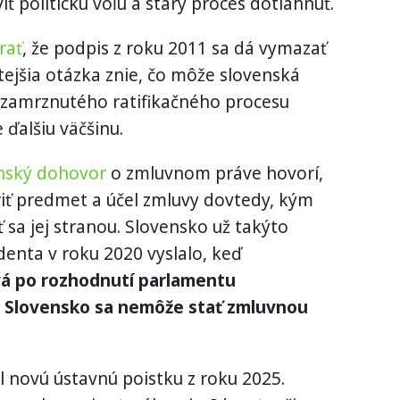
ť politickú vôľu a starý proces dotiahnuť.
rať
, že podpis z roku 2011 sa dá vymazať
tejšia otázka znie, čo môže slovenská
o zamrznutého ratifikačného procesu
 ďalšiu väčšinu.
nský dohovor
o zmluvnom práve hovorí,
iť predmet a účel zmluvy dovtedy, kým
 sa jej stranou. Slovensko už takýto
denta v roku 2020 vyslalo, keď
á po rozhodnutí parlamentu
 Slovensko sa nemôže stať zmluvnou
 novú ústavnú poistku z roku 2025.