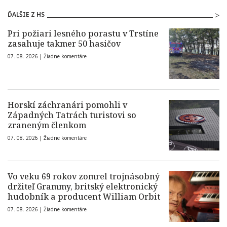
ĎALŠIE Z HS
Pri požiari lesného porastu v Trstíne
zasahuje takmer 50 hasičov
07. 08. 2026 |
Žiadne komentáre
Horskí záchranári pomohli v
Západných Tatrách turistovi so
zraneným členkom
07. 08. 2026 |
Žiadne komentáre
Vo veku 69 rokov zomrel trojnásobný
držiteľ Grammy, britský elektronický
hudobník a producent William Orbit
07. 08. 2026 |
Žiadne komentáre