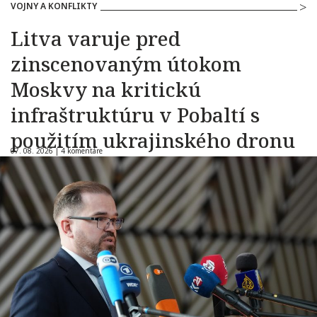
VOJNY A KONFLIKTY
Litva varuje pred
zinscenovaným útokom
Moskvy na kritickú
infraštruktúru v Pobaltí s
použitím ukrajinského dronu
07. 08. 2026 |
4 komentáre