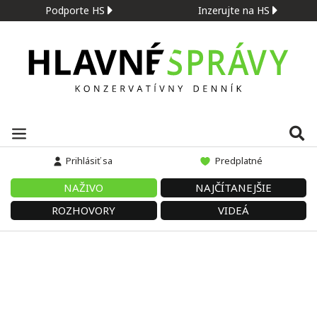
Podporte HS
Inzerujte na HS
Prihlásiť sa
Predplatné
NAŽIVO
NAJČÍTANEJŠIE
ROZHOVORY
VIDEÁ