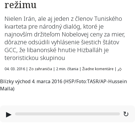
režimu
Nielen Irán, ale aj jeden z členov Tuniského
kvarteta pre národný dialóg, ktoré je
najnovším držiteľom Nobelovej ceny za mier,
dôrazne odsúdili vyhlásenie šiestich štátov
GCC, že libanonské hnutie Hizballáh je
teroristickou skupinou
04. 03. 2016
|
Zo zahraničia
|
2 min. čítania
|
Žiadne komentáre
|
Blízky východ 4. marca 2016 (HSP/Foto:TASR/AP-Hussein
Malla)
▶
↻