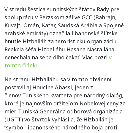
V stredu šestica sunnitských štátov Rady pre
spoluprácu v Perzskom zálive GCC (Bahrajn,
Kuvajt, Omán, Katar, Saudská Arábia a Spojené
arabské emiráty) označila libanonské šiítske
hnutie Hizballáh za teroristickú organizáciu.
Reakcia šéfa Hizballáhu Hasana Nasralláha
nenechala na seba dlho čakať. Viac pozri
v
tomto článku
.
Na stranu Hizballáhu sa v tomto obvinení
postavil aj Houcine Abassi, jeden z
členov Tuniského kvarteta pre národný dialóg,
ktoré je najnovším držiteľom Nobelovej ceny za
mier. Tuniská Generálna odborová organizácia
(UGTT) vo štvrtok vyhlásila, že Hizballáh je
“symbol libanonského národného boja proti