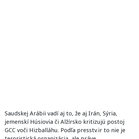
Saudskej Arábii vadí aj to, že aj Irán, Sýria,
jemenskí Húsiovia či Alžírsko kritizujú postoj
GCC voči Hizballáhu. Podľa presstv.ir to nie je
teroristická organizácia, ale práve