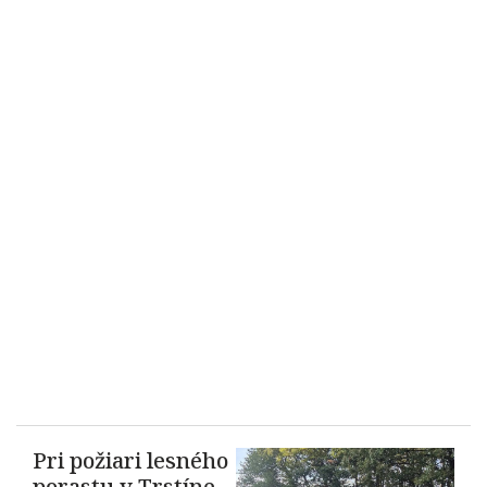
Pri požiari lesného
porastu v Trstíne