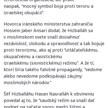
naopak, “mocný symbol boja proti teroru a
izraelskej okupácii”.
Hovorca iránskeho ministerstva zahraničia
Hossein Jaber Ansari dodal, že Hizballáh sa
v moslimskom svete snaží dosiahnuť
nezávislosť, slobodu a spravodlivosť a tak bojuje
proti terorizmu, ako aj proti “utláčateľskému,
okupačnému a rasistickému
izraelskému (sionistickému) režimu”. A že tí,
ktorí šíria takéto falošné propagandy, “vedome
alebo nevedome podkopávajú záujmy
moslimských národov.”
Šéf Hizballáhu Hasan Nasralláh k obvineniu
povedal aj to, že “saudský režim sa snaží dať
podnet na začatie sporu medzi šiítmi a