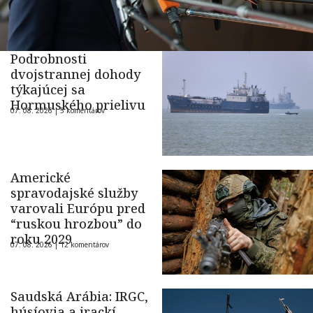
Podrobnosti
dvojstrannej dohody
týkajúcej sa
Hormuského prielivu
07. 08. 2026 |
5 komentárov
Americké
spravodajské služby
varovali Európu pred
“ruskou hrozbou” do
roku 2029
07. 08. 2026 |
12 komentárov
Saudská Arábia: IRGC,
húsíovia a irackí