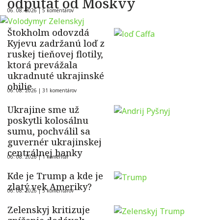
odpútať od Moskvy
06. 08. 2026 |
5 komentárov
Štokholm odovzdá
Kyjevu zadržanú loď z
ruskej tieňovej flotily,
ktorá prevážala
ukradnuté ukrajinské
obilie
06. 08. 2026 |
31 komentárov
Ukrajine sme už
poskytli kolosálnu
sumu, pochválil sa
guvernér ukrajinskej
centrálnej banky
06. 08. 2026 |
1 komentár
Kde je Trump a kde je
zlatý vek Ameriky?
06. 08. 2026 |
5 komentárov
Zelenskyj kritizuje