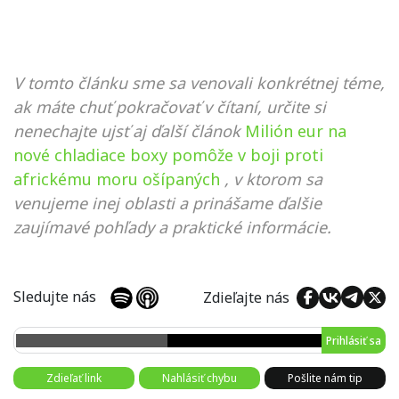
V tomto článku sme sa venovali konkrétnej téme,
ak máte chuť pokračovať v čítaní, určite si
nenechajte ujsť aj ďalší článok
Milión eur na
nové chladiace boxy pomôže v boji proti
africkému moru ošípaných
, v ktorom sa
venujeme inej oblasti a prinášame ďalšie
zaujímavé pohľady a praktické informácie.
Sledujte nás
Zdieľajte nás
Prihlásiť sa
Zdieľať link
Nahlásiť chybu
Pošlite nám tip