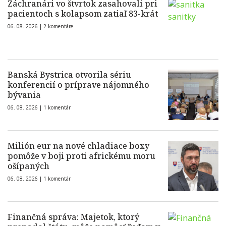
Záchranári vo štvrtok zasahovali pri
pacientoch s kolapsom zatiaľ 83-krát
06. 08. 2026 |
2 komentáre
Banská Bystrica otvorila sériu
konferencií o príprave nájomného
bývania
06. 08. 2026 |
1 komentár
Milión eur na nové chladiace boxy
pomôže v boji proti africkému moru
ošípaných
06. 08. 2026 |
1 komentár
Finančná správa: Majetok, ktorý