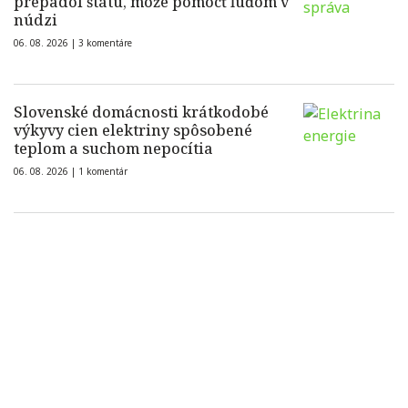
prepadol štátu, môže pomôcť ľuďom v
núdzi
06. 08. 2026 |
3 komentáre
Slovenské domácnosti krátkodobé
výkyvy cien elektriny spôsobené
teplom a suchom nepocítia
06. 08. 2026 |
1 komentár