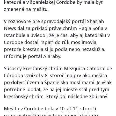
katedrála v španielskej Cordobe by mala byť
zmenená na mešitu.
V rozhovore pre spravodajský portál Sharjah
News dal za príklad práve chrám Hagia Sofia v
Istanbule a uviedol, že je čas, aby aj katedrálu v
Cordobe dostali “späť” do rúk moslimovia,
pretože kresťania si ju podľa neho nezaslúžia.
Informuje portál
Alaraby
.
Súčasný kresťanský chrám Mezquita-Catedral de
Córdoba vznikol v 8. storočí najprv ako mešita
po dobytí územia Španielska moslimami. Je však
potrebné dodať, že na jej mieste stál pred tým
kresťanský chrám, ktorý bol následne zbúraný.
Mešita v Cordobe bola v 10. až 11. storočí
najposvätnejším miestom bohoslužieb pre