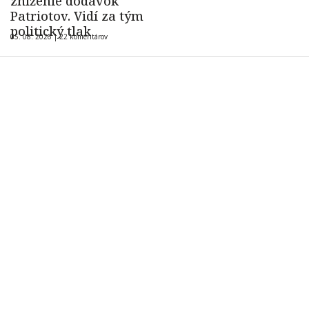
zníženie dodávok
Patriotov. Vidí za tým
politický tlak
05. 08. 2026 |
22 komentárov