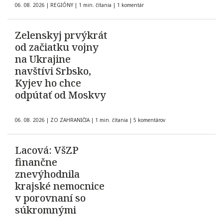
06. 08. 2026
|
REGIÓNY
|
1 min. čítania
|
1 komentár
Zelenskyj prvýkrát
od začiatku vojny
na Ukrajine
navštívi Srbsko,
Kyjev ho chce
odpútať od Moskvy
06. 08. 2026
|
ZO ZAHRANIČIA
|
1 min. čítania
|
5 komentárov
Lacová: VšZP
finančne
znevýhodnila
krajské nemocnice
v porovnaní so
súkromnými