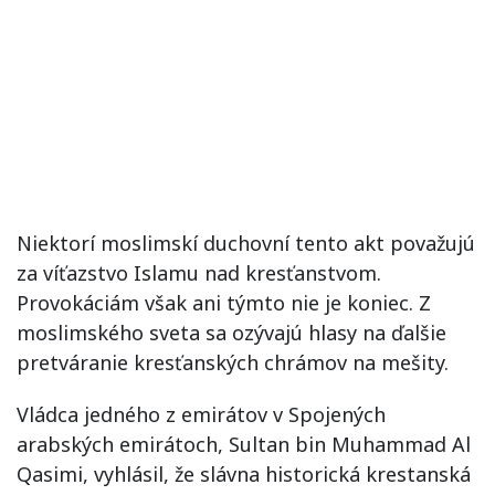
Niektorí moslimskí duchovní tento akt považujú
za víťazstvo Islamu nad kresťanstvom.
Provokáciám však ani týmto nie je koniec. Z
moslimského sveta sa ozývajú hlasy na ďalšie
pretváranie kresťanských chrámov na mešity.
Vládca jedného z emirátov v Spojených
arabských emirátoch, Sultan bin Muhammad Al
Qasimi, vyhlásil, že slávna historická krestanská