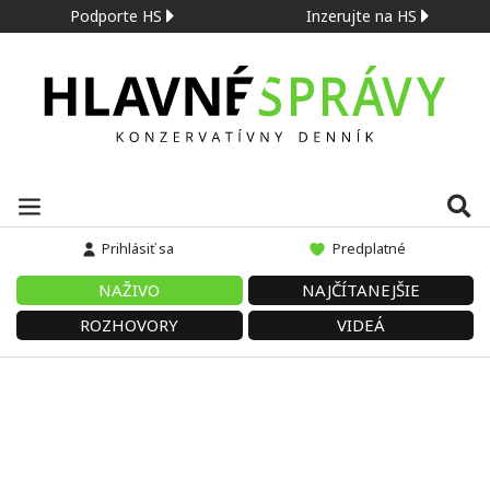
Podporte HS
Inzerujte na HS
Prihlásiť sa
Predplatné
NAŽIVO
NAJČÍTANEJŠIE
ROZHOVORY
VIDEÁ