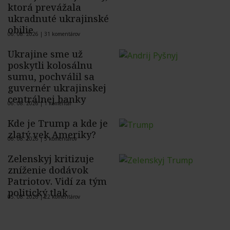
ktorá prevážala
ukradnuté ukrajinské
obilie
06. 08. 2026 |
31 komentárov
Ukrajine sme už
poskytli kolosálnu
sumu, pochválil sa
guvernér ukrajinskej
centrálnej banky
06. 08. 2026 |
1 komentár
Kde je Trump a kde je
zlatý vek Ameriky?
06. 08. 2026 |
5 komentárov
Zelenskyj kritizuje
zníženie dodávok
Patriotov. Vidí za tým
politický tlak
05. 08. 2026 |
22 komentárov