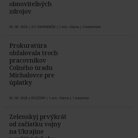
obnoviteľných
zdrojov
06. 08. 2026
|
ZO ZAHRANIČIA
|
2 min. čítania
|
4 komentáre
Prokuratúra
obžalovala troch
pracovníkov
Colného úradu
Michalovce pre
úplatky
06. 08. 2026
|
REGIÓNY
|
1 min. čítania
|
1 komentár
Zelenskyj prvýkrát
od začiatku vojny
na Ukrajine