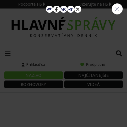
Podporte HS
Inzerujte na HS
Prihlásiť sa
Predplatné
NAŽIVO
NAJČÍTANEJŠIE
ROZHOVORY
VIDEÁ