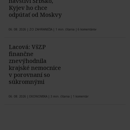
navštívi Srbsko,
Kyjev ho chce
odpútať od Moskvy
06. 08. 2026
|
ZO ZAHRANIČIA
|
1 min. čítania
|
6 komentárov
Lacová: VšZP
finančne
znevýhodnila
krajské nemocnice
v porovnaní so
súkromnými
06. 08. 2026
|
EKONOMIKA
|
3 min. čítania
|
1 komentár