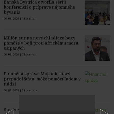
Banská Bystrica otvorila sériu
konferencií o príprave nájomného
bývania
06. 08. 2026 |
1 komentár
Milión eur na nové chladiace boxy
pomôže v boji proti africkému moru
ošípaných
06. 08. 2026 |
1 komentár
Finančná správa: Majetok, ktorý
prepadol štátu, môže pomôcť ľuďom v
núdzi
06. 08. 2026 |
3 komentáre
Slovenské domácnosti krátkodobé