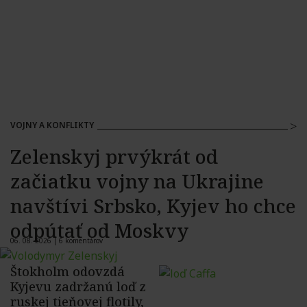
VOJNY A KONFLIKTY
Zelenskyj prvýkrát od
začiatku vojny na Ukrajine
navštívi Srbsko, Kyjev ho chce
odpútať od Moskvy
06. 08. 2026 |
6 komentárov
Štokholm odovzdá
Kyjevu zadržanú loď z
ruskej tieňovej flotily,