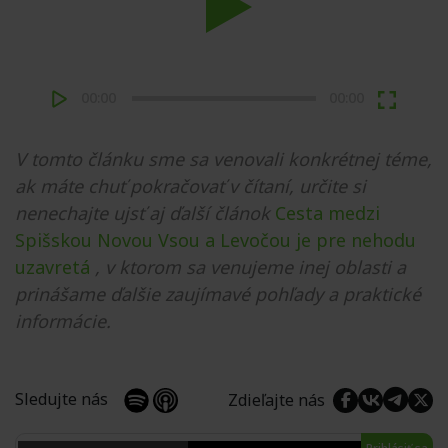
Play
00:00
00:00
V tomto článku sme sa venovali konkrétnej téme,
ak máte chuť pokračovať v čítaní, určite si
nenechajte ujsť aj ďalší článok
Cesta medzi
Spišskou Novou Vsou a Levočou je pre nehodu
uzavretá
, v ktorom sa venujeme inej oblasti a
prinášame ďalšie zaujímavé pohľady a praktické
informácie.
Sledujte nás
Zdieľajte nás