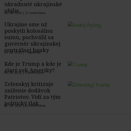
ukradnuté ukrajinské
obilie
06. 08. 2026 |
31 komentárov
Ukrajine sme už
poskytli kolosálnu
sumu, pochválil sa
guvernér ukrajinskej
centrálnej banky
06. 08. 2026 |
1 komentár
Kde je Trump a kde je
zlatý vek Ameriky?
06. 08. 2026 |
5 komentárov
Zelenskyj kritizuje
zníženie dodávok
Patriotov. Vidí za tým
politický tlak
05. 08. 2026 |
22 komentárov