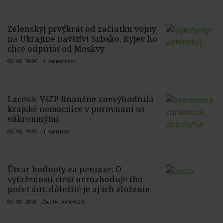
Zelenskyj prvýkrát od začiatku vojny
na Ukrajine navštívi Srbsko, Kyjev ho
chce odpútať od Moskvy
06. 08. 2026 |
6 komentárov
Lacová: VšZP finančne znevýhodnila
krajské nemocnice v porovnaní so
súkromnými
06. 08. 2026 |
1 komentár
Útvar hodnoty za peniaze: O
vyťaženosti ciest nerozhoduje iba
počet áut, dôležité je aj ich zloženie
06. 08. 2026 |
Žiadne komentáre