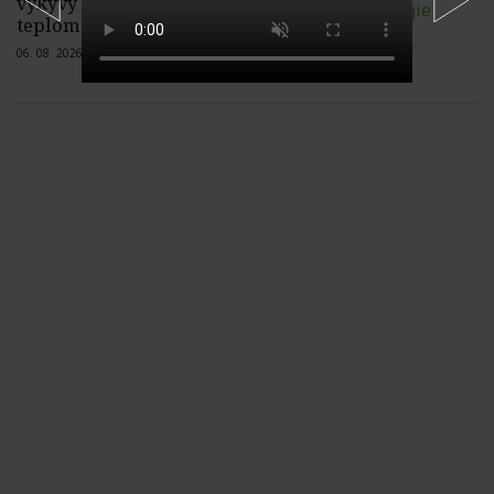
výkyvy cien elektriny spôsobené
teplom a suchom nepocítia
06. 08. 2026 |
1 komentár