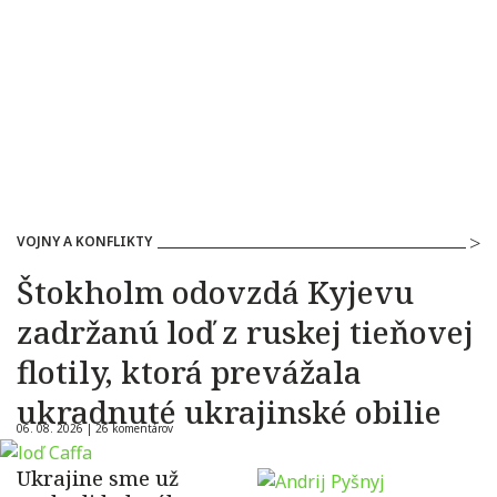
VOJNY A KONFLIKTY
Štokholm odovzdá Kyjevu
zadržanú loď z ruskej tieňovej
flotily, ktorá prevážala
ukradnuté ukrajinské obilie
06. 08. 2026 |
26 komentárov
Ukrajine sme už