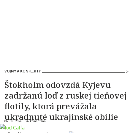
VOJNY A KONFLIKTY
Štokholm odovzdá Kyjevu
zadržanú loď z ruskej tieňovej
flotily, ktorá prevážala
ukradnuté ukrajinské obilie
06. 08. 2026 |
26 komentárov