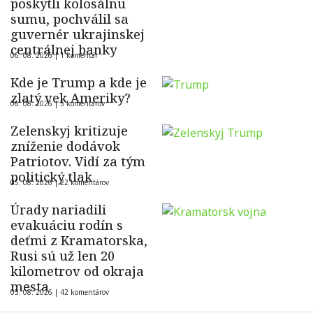
poskytli kolosálnu
sumu, pochválil sa
guvernér ukrajinskej
centrálnej banky
06. 08. 2026 |
1 komentár
Kde je Trump a kde je
zlatý vek Ameriky?
06. 08. 2026 |
5 komentárov
Zelenskyj kritizuje
zníženie dodávok
Patriotov. Vidí za tým
politický tlak
05. 08. 2026 |
22 komentárov
Úrady nariadili
evakuáciu rodín s
deťmi z Kramatorska,
Rusi sú už len 20
kilometrov od okraja
mesta
05. 08. 2026 |
42 komentárov