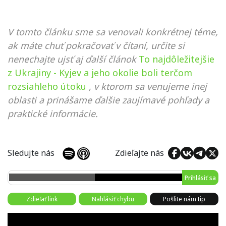
V tomto článku sme sa venovali konkrétnej téme,
ak máte chuť pokračovať v čítaní, určite si
nenechajte ujsť aj ďalší článok
To najdôležitejšie
z Ukrajiny - Kyjev a jeho okolie boli terčom
rozsiahleho útoku
, v ktorom sa venujeme inej
oblasti a prinášame ďalšie zaujímavé pohľady a
praktické informácie.
Sledujte nás
Zdieľajte nás
Prihlásiť sa
Zdieľať link
Nahlásiť chybu
Pošlite nám tip