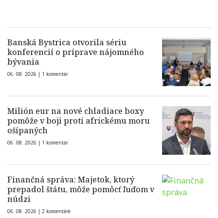
Banská Bystrica otvorila sériu
konferencií o príprave nájomného
bývania
06. 08. 2026 |
1 komentár
Milión eur na nové chladiace boxy
pomôže v boji proti africkému moru
ošípaných
06. 08. 2026 |
1 komentár
Finančná správa: Majetok, ktorý
prepadol štátu, môže pomôcť ľuďom v
núdzi
06. 08. 2026 |
2 komentáre