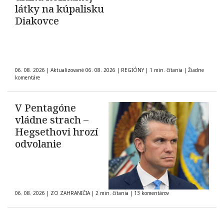
látky na kúpalisku
Diakovce
06. 08. 2026
|
Aktualizované 06. 08. 2026
|
REGIÓNY
|
1 min. čítania
|
Žiadne
komentáre
V Pentagóne
vládne strach –
Hegsethovi hrozí
odvolanie
06. 08. 2026
|
ZO ZAHRANIČIA
|
2 min. čítania
|
13 komentárov