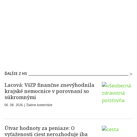
ĎALŠIE Z HS
Lacová: VšZP finančne znevýhodnila
krajské nemocnice v porovnaní so
súkromnými
06. 08. 2026 |
Žiadne komentáre
Útvar hodnoty za peniaze: O
vyťaženosti ciest nerozhoduje iba