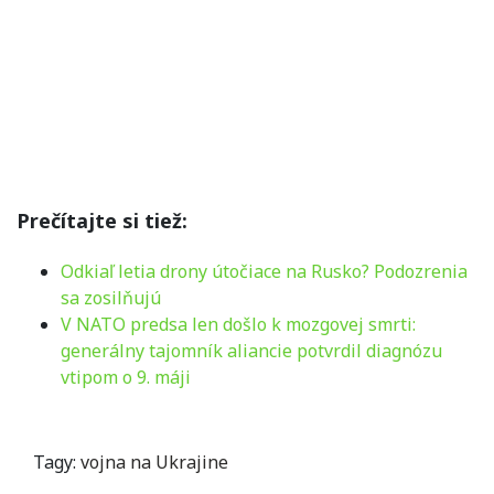
Prečítajte si tiež:
Odkiaľ letia drony útočiace na Rusko? Podozrenia
sa zosilňujú
V NATO predsa len došlo k mozgovej smrti:
generálny tajomník aliancie potvrdil diagnózu
vtipom o 9. máji
Tagy:
vojna na Ukrajine