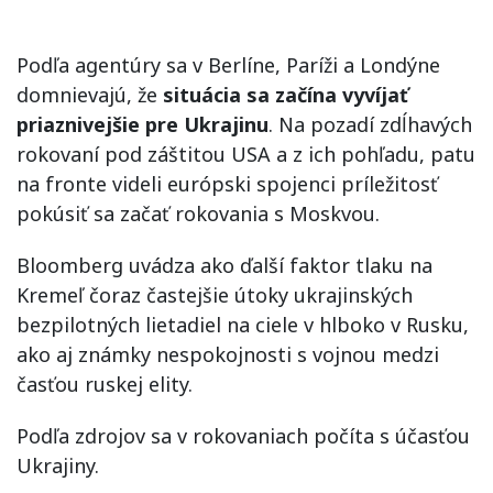
Podľa agentúry sa v Berlíne, Paríži a Londýne
domnievajú, že
situácia sa začína vyvíjať
priaznivejšie pre Ukrajinu
. Na pozadí zdĺhavých
rokovaní pod záštitou USA a z ich pohľadu, patu
na fronte videli európski spojenci príležitosť
pokúsiť sa začať rokovania s Moskvou.
Bloomberg uvádza ako ďalší faktor tlaku na
Kremeľ čoraz častejšie útoky ukrajinských
bezpilotných lietadiel na ciele v hlboko v Rusku,
ako aj známky nespokojnosti s vojnou medzi
časťou ruskej elity.
Podľa zdrojov sa v rokovaniach počíta s účasťou
Ukrajiny.