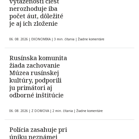
vyťaženosti ciest
nerozhoduje iba
počet áut, dôležité
je aj ich zloženie
06. 08. 2026
|
EKONOMIKA
|
3 min. čítania
|
Žiadne komentáre
Rusínska komunita
žiada zachovanie
Múzea rusínskej
kultúry, podporili
ju primátori aj
odborné inštitúcie
06. 08. 2026
|
Z DOMOVA
|
2 min. čítania
|
Žiadne komentáre
Polícia zasahuje pri
úniku neznámej