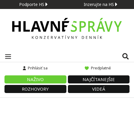
Podporte HS
Inzerujte na HS
Prihlásiť sa
Predplatné
NAŽIVO
NAJČÍTANEJŠIE
ROZHOVORY
VIDEÁ