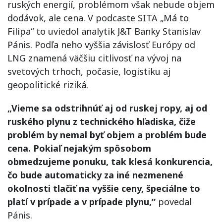
ruských energií, problémom však nebude objem
dodávok, ale cena. V podcaste SITA „Má to
Filipa“ to uviedol analytik J&T Banky Stanislav
Pánis. Podľa neho vyššia závislosť Európy od
LNG znamená väčšiu citlivosť na vývoj na
svetových trhoch, počasie, logistiku aj
geopolitické riziká.
„Vieme sa odstrihnúť aj od ruskej ropy, aj od
ruského plynu z technického hľadiska, čiže
problém by nemal byť objem a problém bude
cena. Pokiaľ nejakým spôsobom
obmedzujeme ponuku, tak klesá konkurencia,
čo bude automaticky za iné nezmenené
okolnosti tlačiť na vyššie ceny, špeciálne to
platí v prípade a v prípade plynu,“
povedal
Pánis.