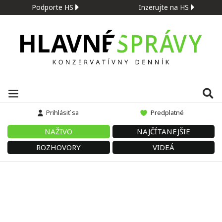
Podporte HS
Inzerujte na HS
Prihlásiť sa
Predplatné
NAŽIVO
NAJČÍTANEJŠIE
ROZHOVORY
VIDEÁ