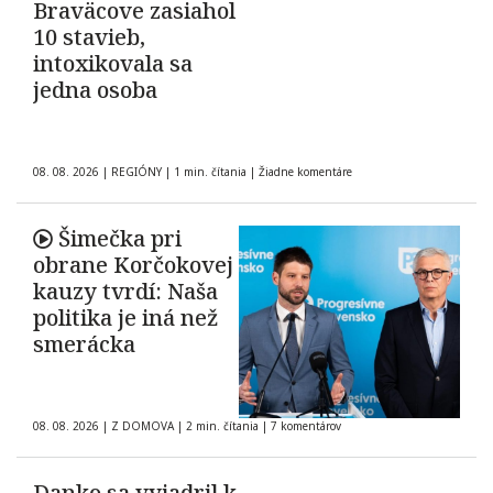
Braväcove zasiahol
10 stavieb,
intoxikovala sa
jedna osoba
08. 08. 2026
|
REGIÓNY
|
1 min. čítania
|
Žiadne komentáre
Šimečka pri
obrane Korčokovej
kauzy tvrdí: Naša
politika je iná než
smerácka
08. 08. 2026
|
Z DOMOVA
|
2 min. čítania
|
7 komentárov
Danko sa vyjadril k