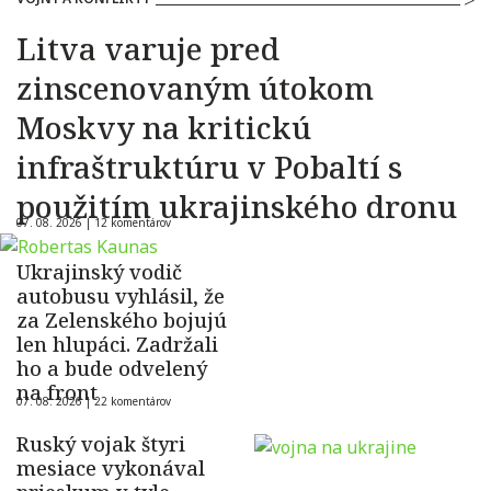
Litva varuje pred
zinscenovaným útokom
Moskvy na kritickú
infraštruktúru v Pobaltí s
použitím ukrajinského dronu
07. 08. 2026 |
12 komentárov
Ukrajinský vodič
autobusu vyhlásil, že
za Zelenského bojujú
len hlupáci. Zadržali
ho a bude odvelený
na front
07. 08. 2026 |
22 komentárov
Ruský vojak štyri
mesiace vykonával