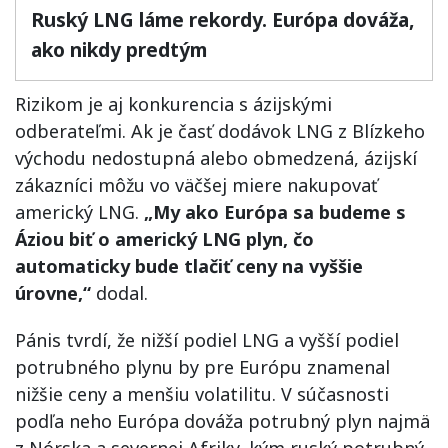
Ruský LNG láme rekordy. Európa dováža,
ako nikdy predtým
Rizikom je aj konkurencia s ázijskými
odberateľmi. Ak je časť dodávok LNG z Blízkeho
východu nedostupná alebo obmedzená, ázijskí
zákazníci môžu vo väčšej miere nakupovať
americký LNG.
„My ako Európa sa budeme s
Áziou biť o americký LNG plyn, čo
automaticky bude tlačiť ceny na vyššie
úrovne,“
dodal.
Pánis tvrdí, že nižší podiel LNG a vyšší podiel
potrubného plynu by pre Európu znamenal
nižšie ceny a menšiu volatilitu. V súčasnosti
podľa neho Európa dováža potrubný plyn najmä
z Nórska a severnej Afriky, kým ruský potrubný