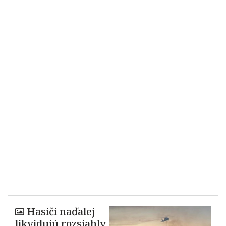
Hasiči naďalej
likvidujú rozsiahly