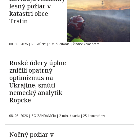
lesný požiar v
katastri obce
Trstín
08. 08. 2026
|
REGIÓNY
|
1 min. čítania
|
Žiadne komentáre
Ruské údery úplne
zničili opatrný
optimizmus na
Ukrajine, smúti
nemecký analytik
Röpcke
08. 08. 2026
|
ZO ZAHRANIČIA
|
2 min. čítania
|
25 komentárov
Nočný požiar v