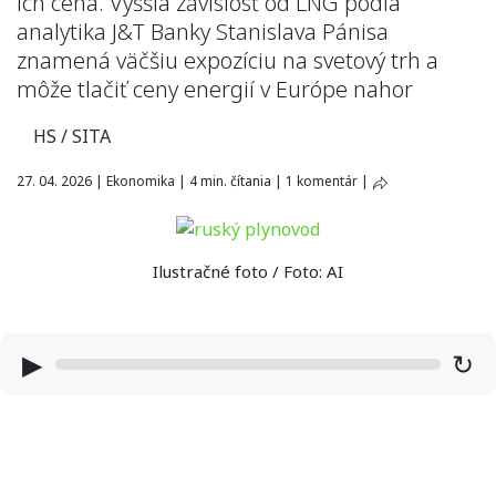
ich cena. Vyššia závislosť od LNG podľa
analytika J&T Banky Stanislava Pánisa
znamená väčšiu expozíciu na svetový trh a
môže tlačiť ceny energií v Európe nahor
HS / SITA
27. 04. 2026
|
Ekonomika
|
4 min. čítania
|
1 komentár
|
Ilustračné foto / Foto: AI
▶
↻