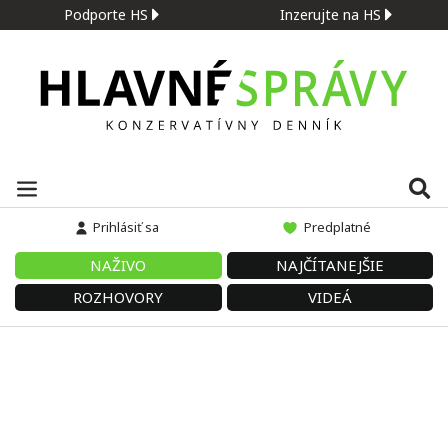
Podporte HS
Inzerujte na HS
Prihlásiť sa
Predplatné
NAŽIVO
NAJČÍTANEJŠIE
ROZHOVORY
VIDEÁ