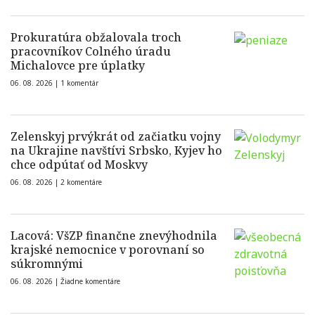
Prokuratúra obžalovala troch
pracovníkov Colného úradu
Michalovce pre úplatky
06. 08. 2026 |
1 komentár
Zelenskyj prvýkrát od začiatku vojny
na Ukrajine navštívi Srbsko, Kyjev ho
chce odpútať od Moskvy
06. 08. 2026 |
2 komentáre
Lacová: VšZP finančne znevýhodnila
krajské nemocnice v porovnaní so
súkromnými
06. 08. 2026 |
Žiadne komentáre