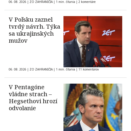
06. 08. 2026
|
ZO ZAHRANIČIA
|
1 min. čítania
|
2 komentáre
V Poľsku zaznel
tvrdý návrh. Týka
sa ukrajinských
mužov
06. 08. 2026
|
ZO ZAHRANIČIA
|
1 min. čítania
|
11 komentárov
V Pentagóne
vládne strach –
Hegsethovi hrozí
odvolanie