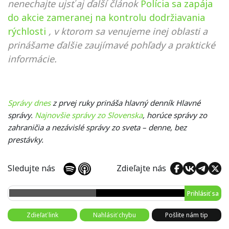
nenechajte ujsť aj ďalší článok
Polícia sa zapája
do akcie zameranej na kontrolu dodržiavania
rýchlosti
, v ktorom sa venujeme inej oblasti a
prinášame ďalšie zaujímavé pohľady a praktické
informácie.
Správy dnes
z prvej ruky prináša hlavný denník Hlavné
správy.
Najnovšie správy zo Slovenska
, horúce správy zo
zahraničia a nezávislé správy zo sveta – denne, bez
prestávky.
Sledujte nás
Zdieľajte nás
Prihlásiť sa
Zdieľať link
Nahlásiť chybu
Pošlite nám tip