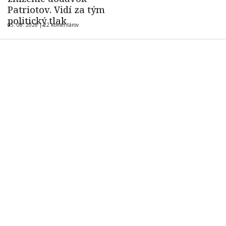
Patriotov. Vidí za tým
politický tlak
05. 08. 2026 |
22 komentárov