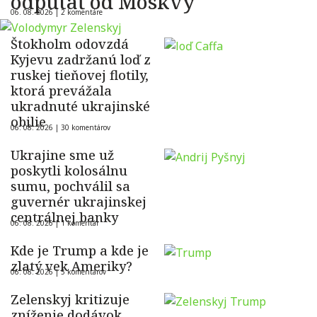
odpútať od Moskvy
06. 08. 2026 |
2 komentáre
Štokholm odovzdá
Kyjevu zadržanú loď z
ruskej tieňovej flotily,
ktorá prevážala
ukradnuté ukrajinské
obilie
06. 08. 2026 |
30 komentárov
Ukrajine sme už
poskytli kolosálnu
sumu, pochválil sa
guvernér ukrajinskej
centrálnej banky
06. 08. 2026 |
1 komentár
Kde je Trump a kde je
zlatý vek Ameriky?
06. 08. 2026 |
5 komentárov
Zelenskyj kritizuje
zníženie dodávok