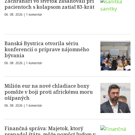
Záchranári vo štvrtok zasahovali pri
pacientoch s kolapsom zatiaľ 83-krát
06. 08. 2026 |
1 komentár
Banská Bystrica otvorila sériu
konferencií o príprave nájomného
bývania
06. 08. 2026 |
1 komentár
Milión eur na nové chladiace boxy
pomôže v boji proti africkému moru
ošípaných
06. 08. 2026 |
1 komentár
Finančná správa: Majetok, ktorý
prepadol štátu, môže pomôcť ľuďom v