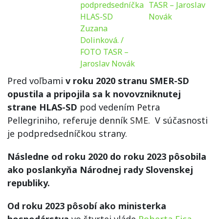
Pred voľbami
v roku 2020 stranu SMER-SD
opustila a pripojila sa k novovzniknutej
strane HLAS-SD
pod vedením Petra
Pellegriniho, referuje denník
SME.
V súčasnosti
je podpredsedníčkou strany.
Následne od roku 2020 do roku 2023 pôsobila
ako poslankyňa Národnej rady Slovenskej
republiky.
Od roku 2023 pôsobí ako ministerka
hospodárstva
vo štvrtej vláde
Roberta Fica
.