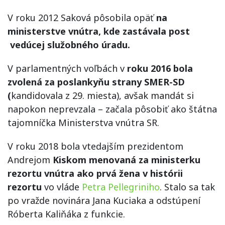
V roku 2012 Saková pôsobila opäť
na
ministerstve vnútra, kde zastávala post
vedúcej služobného úradu.
V parlamentných voľbách v
roku 2016 bola
zvolená za poslankyňu strany SMER-SD
(
kandidovala z 29. miesta), avšak mandát si
napokon neprevzala – začala pôsobiť ako štátna
tajomníčka Ministerstva vnútra SR.
V roku 2018 bola vtedajším prezidentom
Andrejom
Kiskom menovaná za ministerku
rezortu vnútra ako prvá žena v histórii
rezortu
vo vláde
Petra Pellegriniho
. Stalo sa tak
po vražde novinára Jana Kuciaka a odstúpení
Róberta Kaliňáka z funkcie.