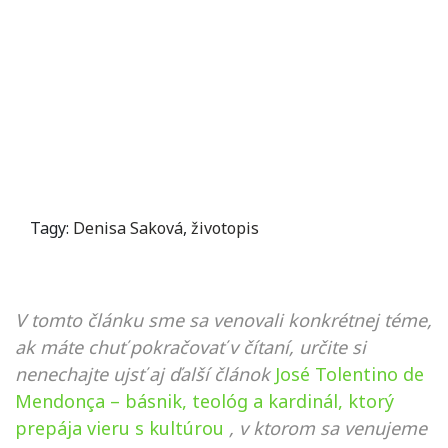
Tagy:
Denisa Saková
,
životopis
V tomto článku sme sa venovali konkrétnej téme,
ak máte chuť pokračovať v čítaní, určite si
nenechajte ujsť aj ďalší článok
José Tolentino de
Mendonça – básnik, teológ a kardinál, ktorý
prepája vieru s kultúrou
, v ktorom sa venujeme