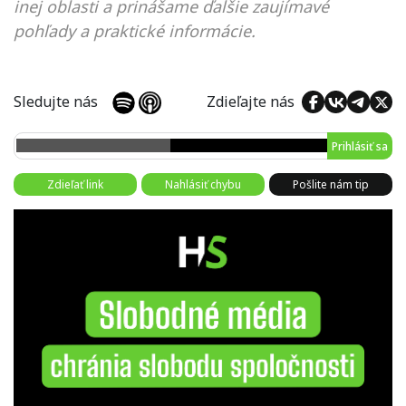
inej oblasti a prinášame ďalšie zaujímavé
pohľady a praktické informácie.
Sledujte nás
Zdieľajte nás
Prihlásiť sa
Zdieľať link
Nahlásiť chybu
Pošlite nám tip