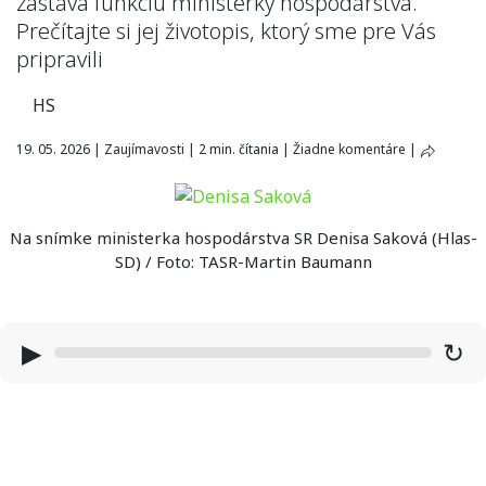
zastáva funkciu ministerky hospodárstva.
Prečítajte si jej životopis, ktorý sme pre Vás
pripravili
HS
19. 05. 2026
|
Zaujímavosti
|
2 min. čítania
|
Žiadne komentáre
|
Na snímke ministerka hospodárstva SR Denisa Saková (Hlas-
SD) / Foto: TASR-Martin Baumann
▶
↻