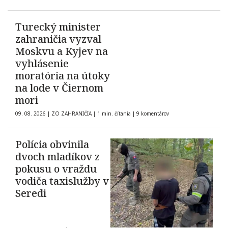
Turecký minister
zahraničia vyzval
Moskvu a Kyjev na
vyhlásenie
moratória na útoky
na lode v Čiernom
mori
09. 08. 2026
|
ZO ZAHRANIČIA
|
1 min. čítania
|
9 komentárov
Polícia obvinila
dvoch mladíkov z
pokusu o vraždu
vodiča taxislužby v
Seredi