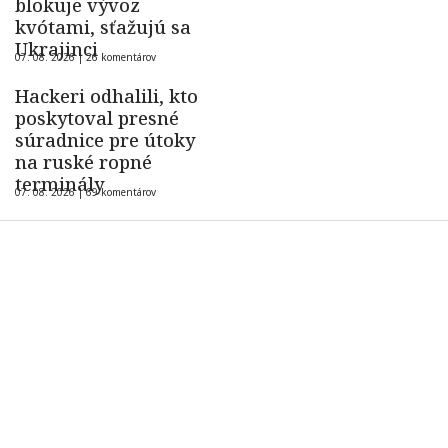
blokuje vývoz
kvótami, sťažujú sa
Ukrajinci
07. 08. 2026 |
26 komentárov
Hackeri odhalili, kto
poskytoval presné
súradnice pre útoky
na ruské ropné
terminály
07. 08. 2026 |
69 komentárov