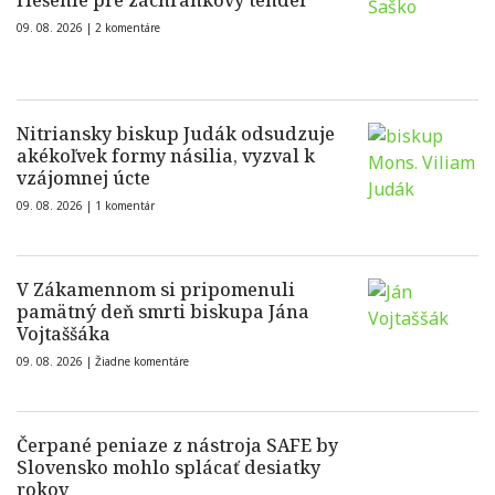
riešenie pre záchrankový tender
09. 08. 2026 |
2 komentáre
Nitriansky biskup Judák odsudzuje
akékoľvek formy násilia, vyzval k
vzájomnej úcte
09. 08. 2026 |
1 komentár
V Zákamennom si pripomenuli
pamätný deň smrti biskupa Jána
Vojtaššáka
09. 08. 2026 |
Žiadne komentáre
Čerpané peniaze z nástroja SAFE by
Slovensko mohlo splácať desiatky
rokov