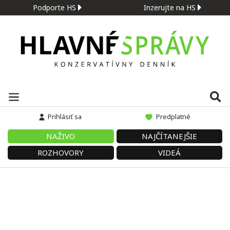
Podporte HS
Inzerujte na HS
Prihlásiť sa
Predplatné
NAŽIVO
NAJČÍTANEJŠIE
ROZHOVORY
VIDEÁ