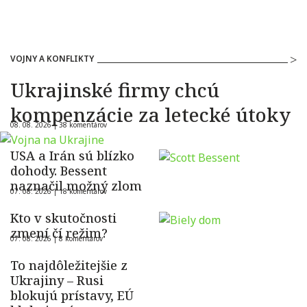
VOJNY A KONFLIKTY
Ukrajinské firmy chcú
kompenzácie za letecké útoky
08. 08. 2026 |
38 komentárov
USA a Irán sú blízko
dohody. Bessent
naznačil možný zlom
07. 08. 2026 |
18 komentárov
Kto v skutočnosti
zmení čí režim?
07. 08. 2026 |
8 komentárov
To najdôležitejšie z
Ukrajiny – Rusi
blokujú prístavy, EÚ