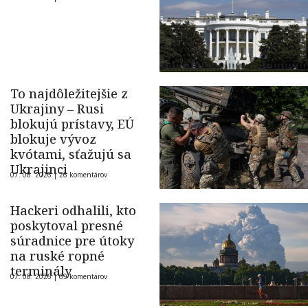
To najdôležitejšie z
Ukrajiny – Rusi
blokujú prístavy, EÚ
blokuje vývoz
kvótami, sťažujú sa
Ukrajinci
07. 08. 2026 |
26 komentárov
Hackeri odhalili, kto
poskytoval presné
súradnice pre útoky
na ruské ropné
terminály
07. 08. 2026 |
69 komentárov