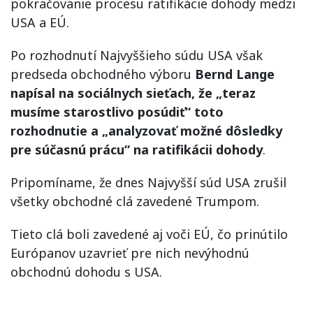
pokračovanie procesu ratifikácie dohody medzi
USA a EÚ.
Po rozhodnutí Najvyššieho súdu USA však
predseda obchodného výboru
Bernd Lange
napísal na sociálnych sieťach, že „teraz
musíme starostlivo posúdiť“ toto
rozhodnutie a „analyzovať možné dôsledky
pre súčasnú prácu“ na ratifikácii dohody
.
Pripomíname, že dnes Najvyšší súd USA zrušil
všetky obchodné clá zavedené Trumpom.
Tieto clá boli zavedené aj voči EÚ, čo prinútilo
Európanov uzavrieť pre nich nevýhodnú
obchodnú dohodu s USA.