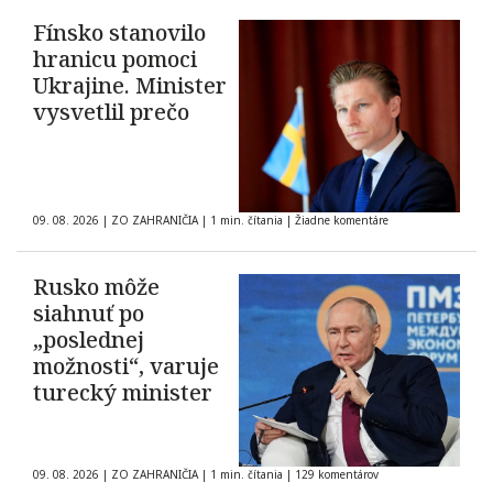
Fínsko stanovilo
hranicu pomoci
Ukrajine. Minister
vysvetlil prečo
09. 08. 2026
|
ZO ZAHRANIČIA
|
1 min. čítania
|
Žiadne komentáre
Rusko môže
siahnuť po
„poslednej
možnosti“, varuje
turecký minister
09. 08. 2026
|
ZO ZAHRANIČIA
|
1 min. čítania
|
129 komentárov