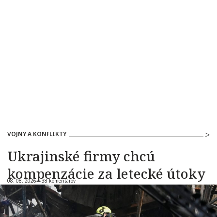
VOJNY A KONFLIKTY
Ukrajinské firmy chcú
kompenzácie za letecké útoky
08. 08. 2026 |
38 komentárov