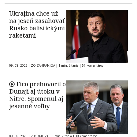
Ukrajina chce už
na jeseň zasahovať
Rusko balistickými
raketami
09. 08. 2026
|
ZO ZAHRANIČIA
|
1 min. čítania
|
57 komentárov
Fico prehovoril o
Dunaji aj útoku v
Nitre. Spomenul aj
jesenné voľby
09. 08. 2026
|
Z DOMOVA
|
3 min. čítania
|
38 komentárov