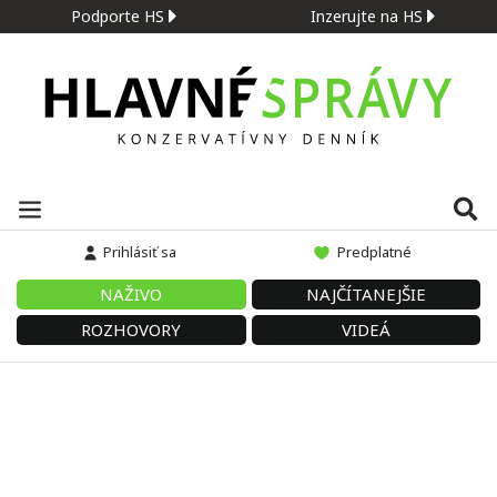
Podporte HS
Inzerujte na HS
Prihlásiť sa
Predplatné
NAŽIVO
NAJČÍTANEJŠIE
ROZHOVORY
VIDEÁ