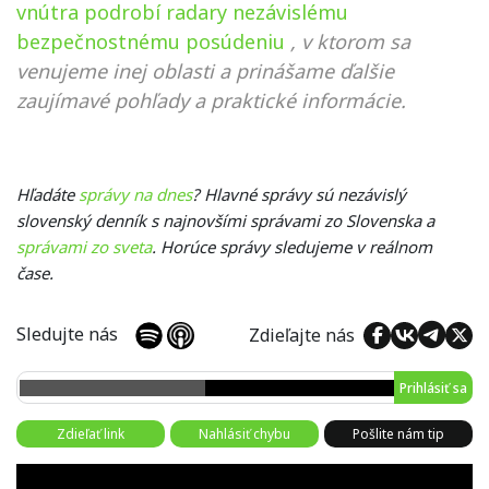
vnútra podrobí radary nezávislému
bezpečnostnému posúdeniu
, v ktorom sa
venujeme inej oblasti a prinášame ďalšie
zaujímavé pohľady a praktické informácie.
Hľadáte
správy na dnes
? Hlavné správy sú nezávislý
slovenský denník s najnovšími správami zo Slovenska a
správami zo sveta
. Horúce správy sledujeme v reálnom
čase.
Sledujte nás
Zdieľajte nás
Prihlásiť sa
Zdieľať link
Nahlásiť chybu
Pošlite nám tip