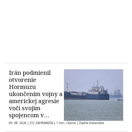
Irán podmienil
otvorenie
Hormuzu
ukončením vojny a
americkej agresie
voči svojim
spojencom v
regióne
09. 08. 2026
|
ZO ZAHRANIČIA
|
1 min. čítania
|
Žiadne komentáre