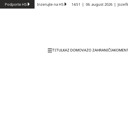
Podporte HS
Inzerujte na HS
14:51
|
06. august 2026
|
Jozef
TITULKA
Z DOMOVA
ZO ZAHRANIČIA
KOMEN