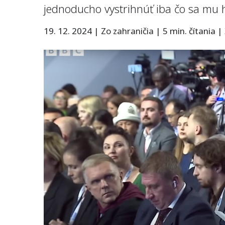
jednoducho vystrihnúť iba čo sa mu h
19. 12. 2024
|
Zo zahraničia
|
5 min. čítania
|