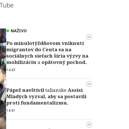
uTube
NAŽIVO
Po minulotýždňovom vniknutí
migrantov do Ceuta sa na
sociálnych sieťach šíria výzvy na
mobilizáciu
a
opätovný pochod.
14:43
Pápež
navštívil
talianske
Assisi
.
Mladých vyzval, aby sa postavili
proti fundamentalizmu.
14:41