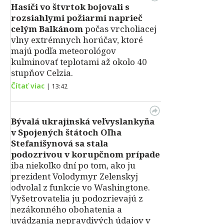
Hasiči vo štvrtok bojovali s
rozsiahlymi požiarmi naprieč
celým Balkánom
počas vrcholiacej
vlny extrémnych horúčav, ktoré
majú podľa meteorológov
kulminovať teplotami až okolo 40
stupňov Celzia.
Čítať viac
|
13:42
Bývalá ukrajinská veľvyslankyňa
v Spojených štátoch Oľha
Stefanišynová sa stala
podozrivou v korupčnom prípade
iba niekoľko dní po tom, ako ju
prezident Volodymyr Zelenskyj
odvolal z funkcie vo Washingtone.
Vyšetrovatelia ju podozrievajú z
nezákonného obohatenia a
uvádzania nepravdivých údajov v