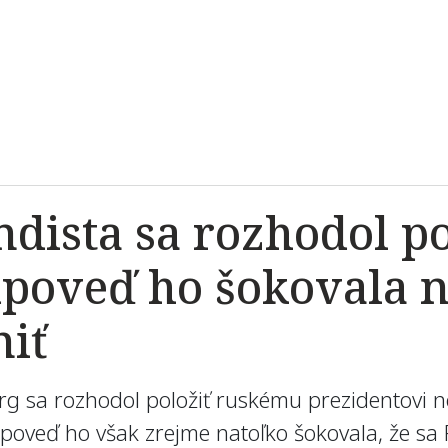
dista sa rozhodol po
poveď ho šokovala na
niť
g sa rozhodol položiť ruskému prezidentovi ne
odpoveď ho však zrejme natoľko šokovala, že sa