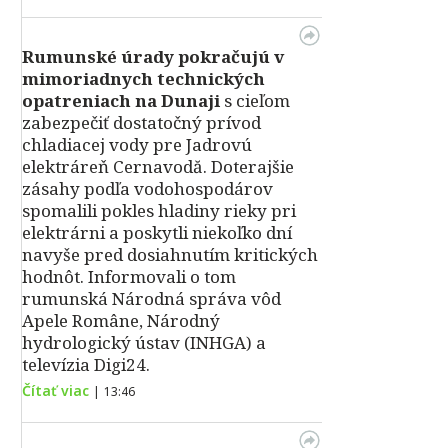
Rumunské úrady pokračujú v
mimoriadnych technických
opatreniach na Dunaji
s cieľom
zabezpečiť dostatočný prívod
chladiacej vody pre Jadrovú
elektráreň Cernavodă. Doterajšie
zásahy podľa vodohospodárov
spomalili pokles hladiny rieky pri
elektrárni a poskytli niekoľko dní
navyše pred dosiahnutím kritických
hodnôt. Informovali o tom
rumunská Národná správa vôd
Apele Române, Národný
hydrologický ústav (INHGA) a
televízia Digi24.
Čítať viac
|
13:46