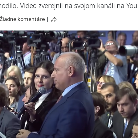
odilo. Video zverejnil na svojom kanáli na Yo
Žiadne komentáre
|