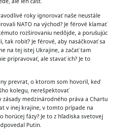
de, ale len časť.
pravodlivé roky ignorovať naše neustále
irovali NATO na východ? Je férové klamať
akémuto rozširovaniu nedôjde, a porušujúc
i, tak robiť? Je férové, aby nasáčkovať sa
 na tej istej Ukrajine, a začať tam
e pripravovať, ale stavať ich? Je to
átny prevrat, o ktorom som hovoril, keď
šho kolegu, nerešpektovať
y zásady medzinárodného práva a Chartu
t v inej krajine, v tomto prípade na
o horúcej fázy? Je to z hľadiska svetovej
odpovedal Putin.