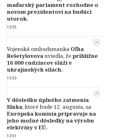
maďarský parlament rozhodne o
novom prezidentovi na budúci
utorok.
13:55
Vojenská ombudsmanka
Oľha
Rešetylovova
uviedla, že
približne
16 000 cudzincov slúži v
ukrajinských silách.
13:53
V dôsledku úplného zatmenia
Slnka
, ktoré bude 12. augusta, sa
Európska komisia pripravuje na
jeho možné dôsledky na výrobu
elektriny v EÚ.
13:51