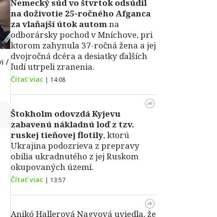
Nemecký súd vo štvrtok odsúdil
na doživotie 25-ročného Afganca
za vlaňajší útok autom
na
odborársky pochod v Mníchove, pri
ktorom zahynula 37-ročná žena a jej
dvojročná dcéra a desiatky ďalších
i /
ľudí utrpeli zranenia.
Čítať viac
|
14:08
↻
Štokholm odovzdá Kyjevu
zabavenú nákladnú loď z tzv.
ruskej tieňovej flotily
, ktorú
Ukrajina podozrieva z prepravy
obilia ukradnutého z jej Ruskom
okupovaných území.
Čítať viac
|
13:57
Anikó Hallerová Nagyová uviedla, že