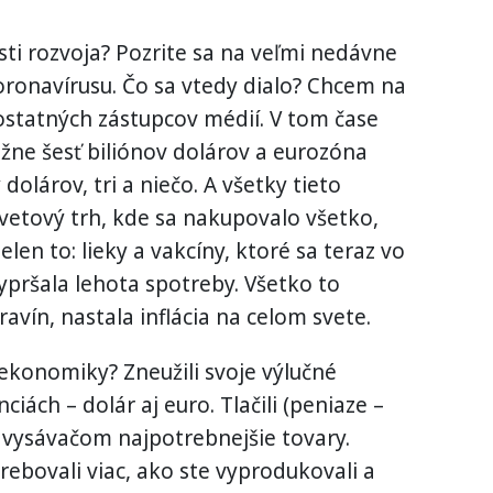
asti rozvoja? Pozrite sa na veľmi nedávne
ronavírusu. Čo sa vtedy dialo? Chcem na
 ostatných zástupcov médií. V tom čase
ižne šesť biliónov dolárov a eurozóna
 dolárov, tri a niečo. A všetky tieto
svetový trh, kde sa nakupovalo všetko,
len to: lieky a vakcíny, ktoré sa teraz vo
ypršala lehota spotreby. Všetko to
travín, nastala inflácia na celom svete.
ekonomiky? Zneužili svoje výlučné
iách – dolár aj euro. Tlačili (peniaze –
ko vysávačom najpotrebnejšie tovary.
trebovali viac, ako ste vyprodukovali a