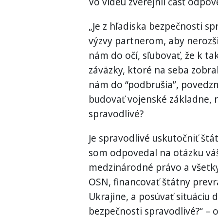
Vo videu zverejnil časť odpove
„Je z hľadiska bezpečnosti s
výzvy partnerom, aby nerozš
nám do očí, sľubovať, že k t
záväzky, ktoré na seba zobral
nám do “podbrušia”, povedzme
budovať vojenské základne, ni
spravodlivé?
Je spravodlivé uskutočniť št
som odpovedal na otázku vá
medzinárodné právo a všetk
OSN, financovať štátny prevra
Ukrajine, a posúvať situáciu d
bezpečnosti spravodlivé?“ – 