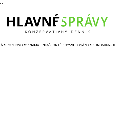
ína
TÁRE
ROZHOVORY
PRIAMA LINKA
ŠPORT
ČESKY
SVETONÁZOR
EKONOMIKA
KU