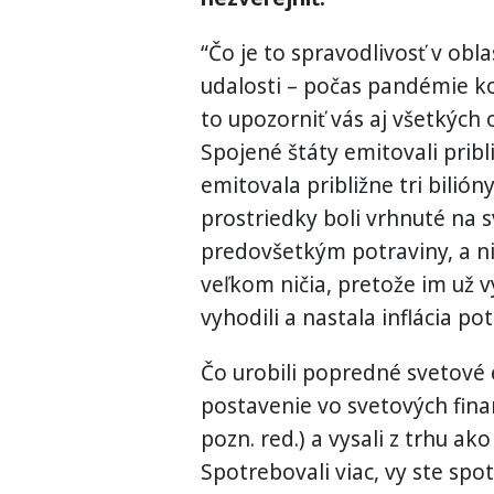
“Čo je to spravodlivosť v obl
udalosti – počas pandémie ko
to upozorniť vás aj všetkých
Spojené štáty emitovali pribl
emitovala približne tri bilióny
prostriedky boli vrhnuté na 
predovšetkým potraviny, a nie
veľkom ničia, pretože im už v
vyhodili a nastala inflácia po
Čo urobili popredné svetové 
postavenie vo svetových financ
pozn. red.) a vysali z trhu a
Spotrebovali viac, vy ste spo