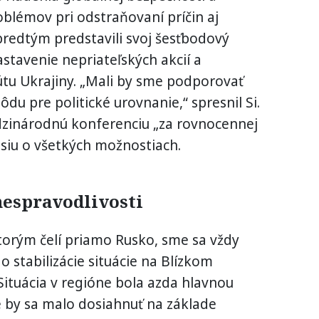
oblémov pri odstraňovaní príčin aj
predtým predstavili svoj šesťbodový
stavenie nepriateľských akcií a
tu Ukrajiny. „Mali by sme podporovať
ôdu pre politické urovnanie,“ spresnil Si.
edzinárodnú konferenciu „za rovnocennej
usiu o všetkých možnostiach.
nespravodlivosti
orým čelí priamo Rusko, sme sa vždy
do stabilizácie situácie na Blízkom
Situácia v regióne bola azda hlavnou
 by sa malo dosiahnuť na základe