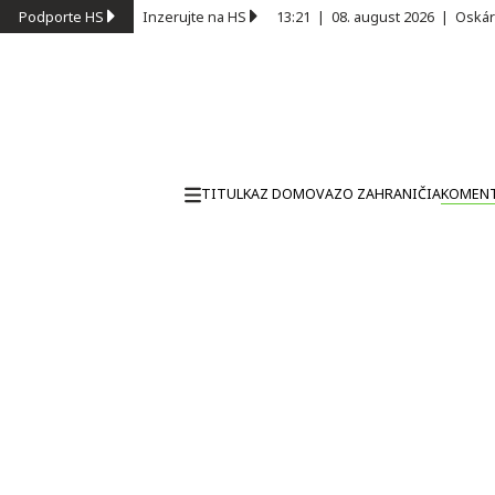
Podporte HS
Inzerujte na HS
13:21
|
08. august 2026
|
Oskár
TITULKA
Z DOMOVA
ZO ZAHRANIČIA
KOMEN