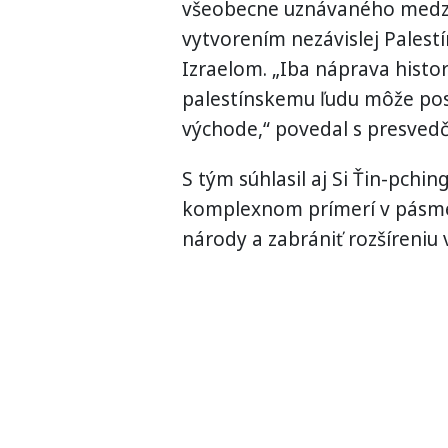
všeobecne uznávaného medzin
vytvorením nezávislej Palestí
Izraelom. „Iba náprava histor
palestínskemu ľudu môže pos
východe,“ povedal s presvedč
S tým súhlasil aj Si Ťin-pchin
komplexnom prímerí v pásme 
národy a zabrániť rozšíreniu 