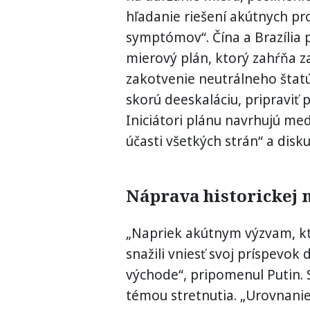
hľadanie riešení akútnych pr
symptómov“. Čína a Brazília 
mierový plán, ktorý zahŕňa za
zakotvenie neutrálneho štatú
skorú deeskaláciu, pripraviť p
Iniciátori plánu navrhujú m
účasti všetkých strán“ a disk
Náprava historickej 
„Napriek akútnym výzvam, kt
snažili vniesť svoj príspevok 
východe“, pripomenul Putin. 
témou stretnutia. „Urovnanie