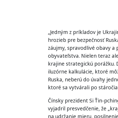
„Jedným z príkladov je Ukraji
hrozieb pre bezpečnosť Ruska
záujmy, spravodlivé obavy a
obyvateľstva. Nielen teraz al
krajine strategickú porážku.
iluzórne kalkulácie, ktoré môž
Ruska, neberú do úvahy jedno
ktoré sa vytvárali po stáročia
Čínsky prezident Si Ťin-pchin
vyjadril presvedčenie, že „kra
na udržanie mieru, posilneni