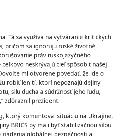
na. Tá sa využíva na vytváranie kritických
, pričom sa ignorujú ruské životné
 porušovanie práv ruskojazyčného
e celkovo neskrývajú cieľ spôsobiť našej
 Dovoľte mi otvorene povedať, že ide o
u robiť len tí, ktorí nepoznajú dejiny
tu, silu ducha a súdržnosť jeho ľudu,
,“ zdôraznil prezident.
g, ktorý komentoval situáciu na Ukrajine,
jiny BRICS by mali byť stabilizačnou silou
e riadenia globálnej bezpečnosti a