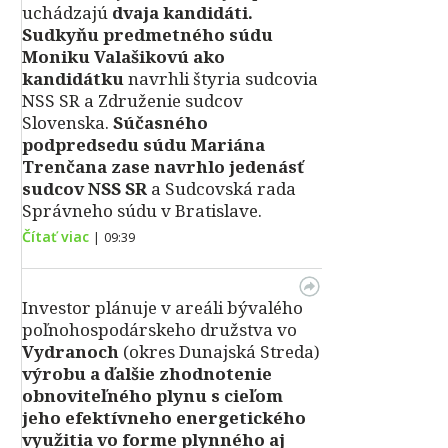
uchádzajú
dvaja kandidáti.
Sudkyňu predmetného súdu
Moniku Valašikovú ako
kandidátku
navrhli štyria sudcovia
NSS SR a Združenie sudcov
Slovenska.
Súčasného
podpredsedu súdu Mariána
Trenčana zase navrhlo jedenásť
sudcov NSS SR
a Sudcovská rada
Správneho súdu v Bratislave.
Čítať viac
|
09:39
Investor plánuje v areáli bývalého
poľnohospodárskeho družstva vo
Vydranoch
(okres Dunajská Streda)
výrobu a ďalšie zhodnotenie
obnoviteľného plynu s cieľom
jeho efektívneho energetického
využitia vo forme plynného aj