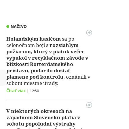
NAŽIVO
Holandským hasičom
sa po
celonočnom boji s
rozsiahlym
požiarom, ktorý v piatok večer
vypukol v recyklačnom závode v
blízkosti Rotterdamského
prístavu, podarilo dostať
↻
plamene pod kontrolu,
oznámili v
sobotu miestne úrady.
Čítať viac
|
12:50
V niektorých okresoch na
západnom Slovensku platia v
sobotu popoludní výstrahy