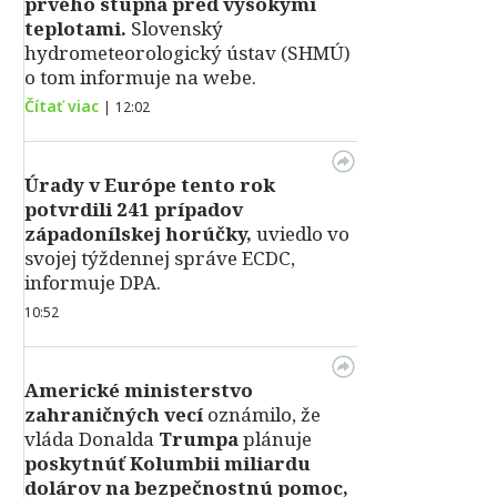
prvého stupňa pred vysokými
teplotami.
Slovenský
hydrometeorologický ústav (SHMÚ)
o tom informuje na webe.
Čítať viac
|
12:02
Úrady v Európe tento rok
potvrdili 241 prípadov
západonílskej horúčky,
uviedlo vo
svojej týždennej správe ECDC,
informuje DPA.
10:52
Americké ministerstvo
zahraničných vecí
oznámilo, že
vláda Donalda
Trumpa
plánuje
poskytnúť Kolumbii miliardu
dolárov na bezpečnostnú pomoc,