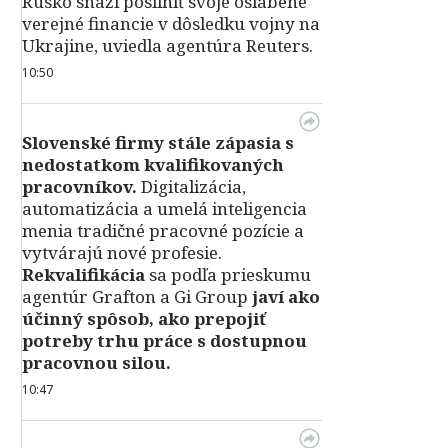
Rusko snaží posilniť svoje oslabené
verejné financie v dôsledku vojny na
Ukrajine, uviedla agentúra Reuters.
10:50
Slovenské firmy stále zápasia s
nedostatkom kvalifikovaných
pracovníkov.
Digitalizácia,
automatizácia a umelá inteligencia
menia tradičné pracovné pozície a
vytvárajú nové profesie.
Rekvalifikácia
sa podľa prieskumu
agentúr Grafton a Gi Group
javí ako
účinný spôsob, ako prepojiť
potreby trhu práce s dostupnou
pracovnou silou.
10:47