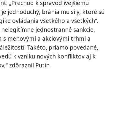
ent. „Prechod k spravodlivejšiemu
je jednoduchý, bránia mu sily, ktoré sú
ogike ovládania všetkého a všetkých“.
 nelegitímne jednostranné sankcie,
a s menovými a akciovými trhmi a
ležitostí. Takéto, priamo povedané,
edú k vzniku nových konfliktov aj k
,“ zdôraznil Putin.