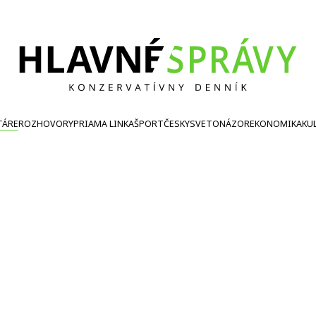
TÁRE
ROZHOVORY
PRIAMA LINKA
ŠPORT
ČESKY
SVETONÁZOR
EKONOMIKA
KU