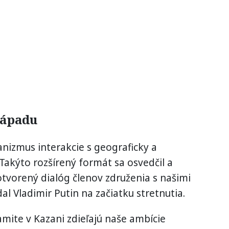
Západu
nizmus interakcie s geograficky a
 „Takýto rozšírený formát sa osvedčil a
otvorený dialóg členov združenia s našimi
al Vladimir Putin na začiatku stretnutia.
amite v Kazani zdieľajú naše ambície