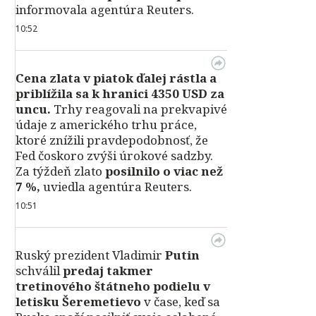
informovala agentúra Reuters.
10:52
Cena zlata v piatok ďalej rástla a
priblížila sa k hranici 4350 USD za
uncu.
Trhy reagovali na prekvapivé
údaje z amerického trhu práce,
ktoré znížili pravdepodobnosť, že
Fed čoskoro zvýši úrokové sadzby.
Za týždeň zlato
posilnilo o viac než
7 %,
uviedla agentúra Reuters.
10:51
Ruský prezident Vladimir
Putin
schválil
predaj takmer
tretinového štátneho podielu v
letisku Šeremetievo
v čase, keď sa