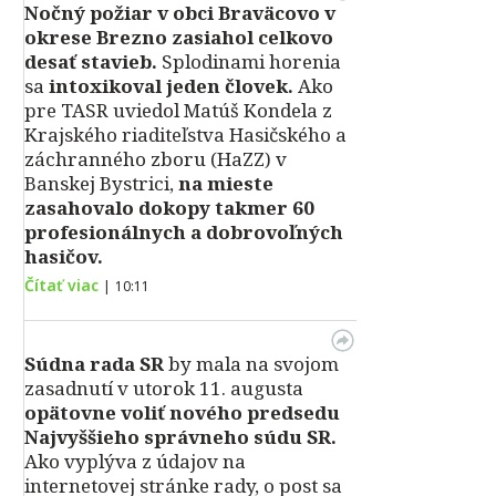
Nočný požiar v obci Braväcovo v
okrese Brezno zasiahol celkovo
desať stavieb.
Splodinami horenia
sa
intoxikoval jeden človek.
Ako
pre TASR uviedol Matúš Kondela z
Krajského riaditeľstva Hasičského a
záchranného zboru (HaZZ) v
Banskej Bystrici,
na mieste
zasahovalo dokopy takmer 60
profesionálnych a dobrovoľných
hasičov.
Čítať viac
|
10:11
Súdna rada SR
by mala na svojom
zasadnutí v utorok 11. augusta
opätovne voliť nového predsedu
Najvyššieho správneho súdu SR.
Ako vyplýva z údajov na
internetovej stránke rady, o post sa