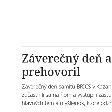
Záverečný deň a
prehovoril
Záverečný deň samitu BRICS v Kazani
zúčastnili sa na ňom a vystúpili zás
hlavných tém a myšlienok, ktoré odzn