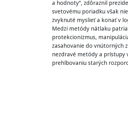
a hodnoty“, zdôraznil prezid
svetovému poriadku však nie 
zvyknuté myslieť a konať v l
Medzi metódy nátlaku patria
protekcionizmus, manipuláci
zasahovanie do vnútorných zá
nezdravé metódy a prístupy v
prehlbovaniu starých rozporov