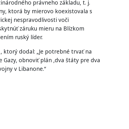
árodného právneho základu, t. j.
ny, ktorá by mierovo koexistovala s
ickej nespravodlivosti voči
kytnúť záruku mieru na Blízkom
ením ruský líder.
g, ktorý dodal: „Je potrebné trvať na
Gazy, obnoviť plán ,dva štáty pre dva
vojny v Libanone.“