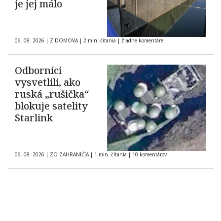
je jej málo
06. 08. 2026
|
Z DOMOVA
|
2 min. čítania
|
Žiadne komentáre
Odborníci
vysvetlili, ako
ruská „rušička“
blokuje satelity
Starlink
06. 08. 2026
|
ZO ZAHRANIČIA
|
1 min. čítania
|
10 komentárov