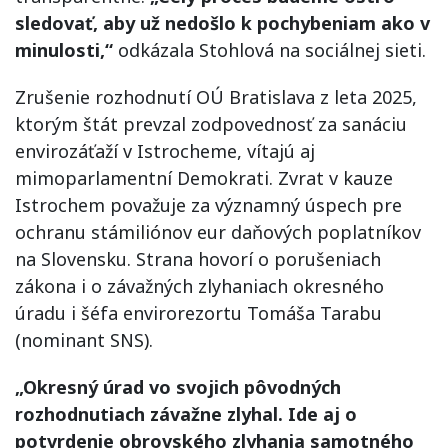
sledovať, aby už nedošlo k pochybeniam ako v
minulosti,“
odkázala Stohlová na sociálnej sieti.
Zrušenie rozhodnutí OÚ Bratislava z leta 2025,
ktorým štát prevzal zodpovednosť za sanáciu
envirozáťaží v Istrocheme, vítajú aj
mimoparlamentní Demokrati. Zvrat v kauze
Istrochem považuje za významný úspech pre
ochranu stámiliónov eur daňových poplatníkov
na Slovensku. Strana hovorí o porušeniach
zákona i o závažných zlyhaniach okresného
úradu i šéfa envirorezortu Tomáša Tarabu
(nominant SNS).
„Okresný úrad vo svojich pôvodných
rozhodnutiach závažne zlyhal. Ide aj o
potvrdenie obrovského zlyhania samotného