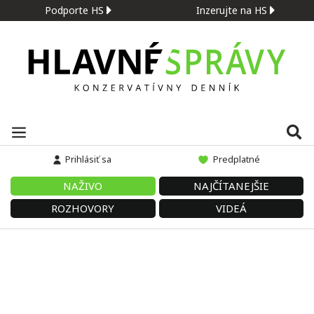
Podporte HS
Inzerujte na HS
Prihlásiť sa
Predplatné
NAŽIVO
NAJČÍTANEJŠIE
ROZHOVORY
VIDEÁ