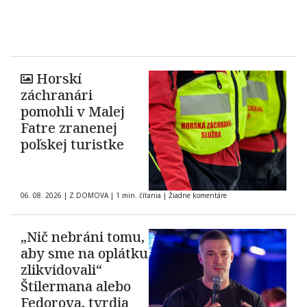
Horskí
záchranári
pomohli v Malej
Fatre zranenej
poľskej turistke
06. 08. 2026
|
Z DOMOVA
|
1 min. čítania
|
Žiadne komentáre
„Nič nebráni tomu,
aby sme na oplátku
zlikvidovali“
Štilermana alebo
Fedorova, tvrdia