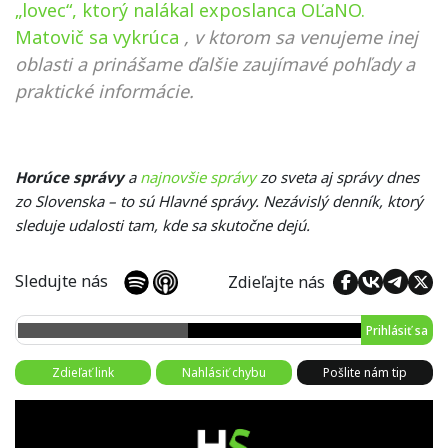
„lovec“, ktorý nalákal exposlanca OĽaNO.
Matovič sa vykrúca
, v ktorom sa venujeme inej
oblasti a prinášame ďalšie zaujímavé pohľady a
praktické informácie.
Horúce správy
a
najnovšie správy
zo sveta aj správy dnes
zo Slovenska – to sú Hlavné správy. Nezávislý denník, ktorý
sleduje udalosti tam, kde sa skutočne dejú.
Sledujte nás
Zdieľajte nás
Prihlásiť sa
Zdieľať link
Nahlásiť chybu
Pošlite nám tip