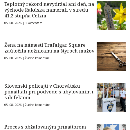
Teplotný rekord nevydržal ani deň, na
východe Rakúska namerali v stredu
41,2 stupňa Celzia
05. 08. 2026 |
3 komentáre
Žena na námestí Trafalgar Square
zaútočila nožnicami na štyroch mužov
05. 08. 2026 |
Žiadne komentáre
Slovenskí policajti v Chorvátsku
pomáhali pri podvode s ubytovaním i
s defektom
05. 08. 2026 |
Žiadne komentáre
Proces s obžalovaným primátorom