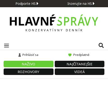
Podporte HS
Inzerujte na HS
Prihlásiť sa
Predplatné
NAŽIVO
NAJČÍTANEJŠIE
ROZHOVORY
VIDEÁ