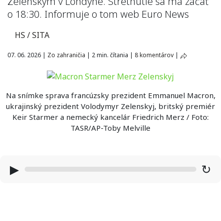
Zelenským v Londýne. Stretnutie sa má začať
o 18:30. Informuje o tom web Euro News
HS / SITA
07. 06. 2026
|
Zo zahraničia
|
2 min. čítania
|
8 komentárov
|
Na snímke sprava francúzsky prezident Emmanuel Macron,
ukrajinský prezident Volodymyr Zelenskyj, britský premiér
Keir Starmer a nemecký kancelár Friedrich Merz / Foto:
TASR/AP-Toby Melville
▶
↻