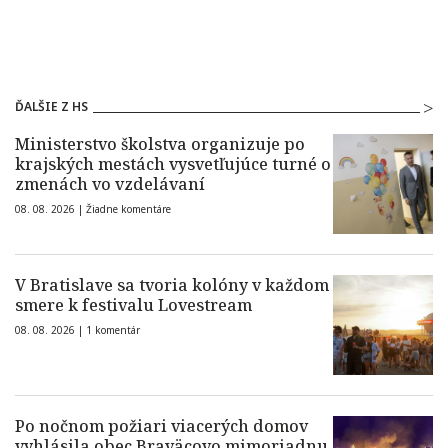
ĎALŠIE Z HS
Ministerstvo školstva organizuje po
krajských mestách vysvetľujúce turné o
zmenách vo vzdelávaní
08. 08. 2026 |
Žiadne komentáre
V Bratislave sa tvoria kolóny v každom
smere k festivalu Lovestream
08. 08. 2026 |
1 komentár
Po nočnom požiari viacerých domov
vyhlásila obec Braväcovo mimoriadnu