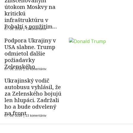
zinscenovaným
útokom Moskvy na
kritickú
infraštruktúru v
Pobaltí s použitím
07. 08. 2026 |
13 komentárov
ukrajinského dronu
Podpora Ukrajiny v
USA slabne. Trump
odmietol ďalšie
požiadavky
Zelenského
07. 08. 2026 |
50 komentárov
Ukrajinský vodič
autobusu vyhlásil, že
za Zelenského bojujú
len hlupáci. Zadržali
ho a bude odvelený
na front
07. 08. 2026 |
23 komentárov