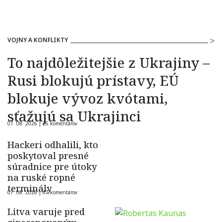
VOJNY A KONFLIKTY
To najdôležitejšie z Ukrajiny –
Rusi blokujú prístavy, EÚ
blokuje vývoz kvótami,
sťažujú sa Ukrajinci
07. 08. 2026 |
26 komentárov
Hackeri odhalili, kto
poskytoval presné
súradnice pre útoky
na ruské ropné
terminály
07. 08. 2026 |
67 komentárov
Litva varuje pred