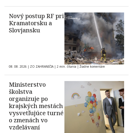
Nový postup RF pri
Kramatorsku a
Slovjansku
08. 08. 2026
|
ZO ZAHRANIČIA
|
2 min. čítania
|
Žiadne komentáre
Ministerstvo
školstva
organizuje po
krajských mestách
vysvetľujúce turné
o zmenách vo
vzdelávaní