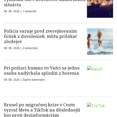
situáciu
08. 08. 2026 |
1 komentár
Polícia varuje pred zverejňovaním
fotiek z dovoleniek, môžu prilákať
zlodejov
08. 08. 2026 |
2 komentáre
Pri požiari humna vo Važci sa jedna
osoba nadýchala splodín z horenia
08. 08. 2026 |
Žiadne komentáre
Brusel po migračnej kríze v Ceute
vyzval Metu a TikTok na dôslednejší
boj proti dezinformáciám