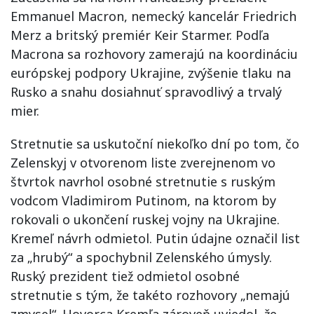
Emmanuel Macron, nemecký kancelár Friedrich
Merz a britský premiér Keir Starmer. Podľa
Macrona sa rozhovory zamerajú na koordináciu
európskej podpory Ukrajine, zvýšenie tlaku na
Rusko a snahu dosiahnuť spravodlivý a trvalý
mier.
Stretnutie sa uskutoční niekoľko dní po tom, čo
Zelenskyj v otvorenom liste zverejnenom vo
štvrtok navrhol osobné stretnutie s ruským
vodcom Vladimirom Putinom, na ktorom by
rokovali o ukončení ruskej vojny na Ukrajine.
Kremeľ návrh odmietol. Putin údajne označil list
za „hrubý“ a spochybnil Zelenského úmysly.
Ruský prezident tiež odmietol osobné
stretnutie s tým, že takéto rozhovory „nemajú
zmysel“. Hovorca Kremľa zároveň uviedol, že