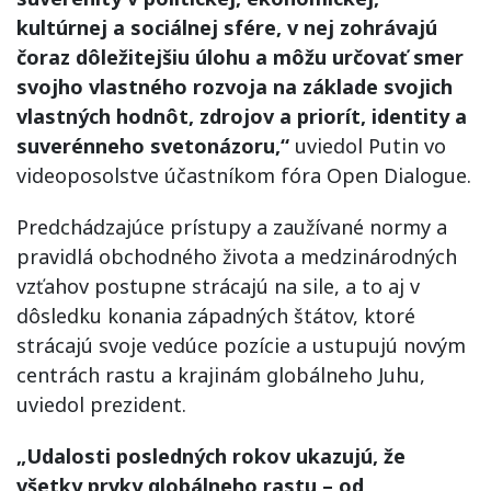
kultúrnej a sociálnej sfére, v nej zohrávajú
čoraz dôležitejšiu úlohu a môžu určovať smer
svojho vlastného rozvoja na základe svojich
vlastných hodnôt, zdrojov a priorít, identity a
suverénneho svetonázoru,“
uviedol Putin vo
videoposolstve účastníkom fóra Open Dialogue.
Predchádzajúce prístupy a zaužívané normy a
pravidlá obchodného života a medzinárodných
vzťahov postupne strácajú na sile, a to aj v
dôsledku konania západných štátov, ktoré
strácajú svoje vedúce pozície a ustupujú novým
centrách rastu a krajinám globálneho Juhu,
uviedol prezident.
„Udalosti posledných rokov ukazujú, že
všetky prvky globálneho rastu – od