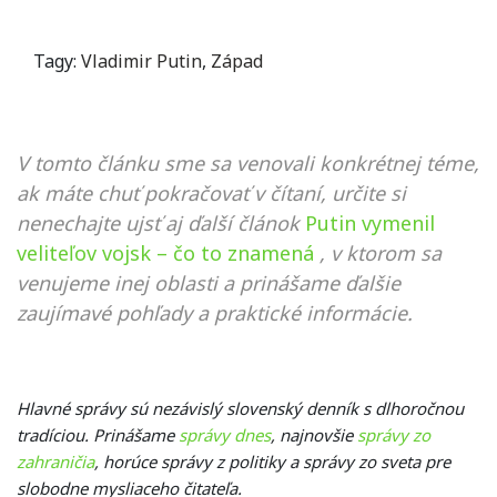
Tagy:
Vladimir Putin
,
Západ
V tomto článku sme sa venovali konkrétnej téme,
ak máte chuť pokračovať v čítaní, určite si
nenechajte ujsť aj ďalší článok
Putin vymenil
veliteľov vojsk – čo to znamená
, v ktorom sa
venujeme inej oblasti a prinášame ďalšie
zaujímavé pohľady a praktické informácie.
Hlavné správy sú nezávislý slovenský denník s dlhoročnou
tradíciou. Prinášame
správy dnes
, najnovšie
správy zo
zahraničia
, horúce správy z politiky a správy zo sveta pre
slobodne mysliaceho čitateľa.