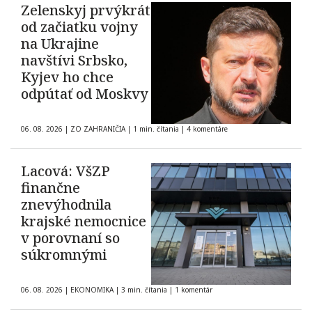
Zelenskyj prvýkrát
od začiatku vojny
na Ukrajine
navštívi Srbsko,
Kyjev ho chce
odpútať od Moskvy
06. 08. 2026
|
ZO ZAHRANIČIA
|
1 min. čítania
|
4 komentáre
Lacová: VšZP
finančne
znevýhodnila
krajské nemocnice
v porovnaní so
súkromnými
06. 08. 2026
|
EKONOMIKA
|
3 min. čítania
|
1 komentár