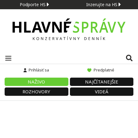
Podporte HS
Inzerujte na HS
Prihlásiť sa
Predplatné
NAŽIVO
NAJČÍTANEJŠIE
ROZHOVORY
VIDEÁ