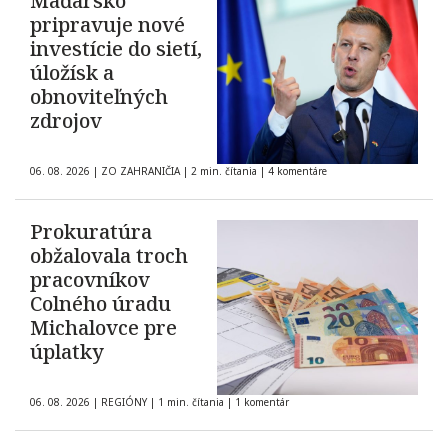
Maďarsko
pripravuje nové
investície do sietí,
úložísk a
obnoviteľných
zdrojov
06. 08. 2026
|
ZO ZAHRANIČIA
|
2 min. čítania
|
4 komentáre
Prokuratúra
obžalovala troch
pracovníkov
Colného úradu
Michalovce pre
úplatky
06. 08. 2026
|
REGIÓNY
|
1 min. čítania
|
1 komentár