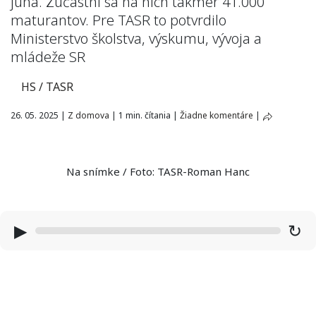
júna. Zúčastní sa na nich takmer 41.000
maturantov. Pre TASR to potvrdilo
Ministerstvo školstva, výskumu, vývoja a
mládeže SR
HS / TASR
26. 05. 2025
|
Z domova
|
1 min. čítania
|
Žiadne komentáre
|
Na snímke / Foto: TASR-Roman Hanc
▶
↻