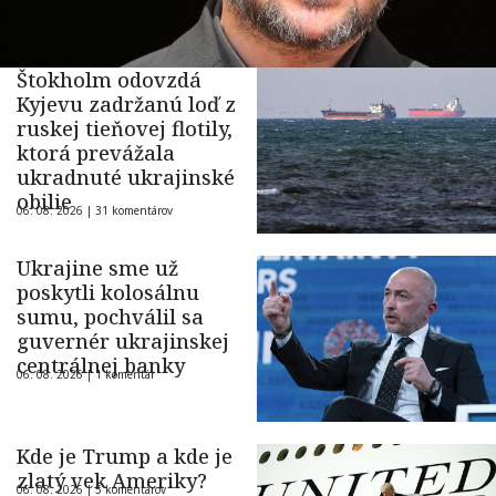
Štokholm odovzdá
Kyjevu zadržanú loď z
ruskej tieňovej flotily,
ktorá prevážala
ukradnuté ukrajinské
obilie
06. 08. 2026 |
31 komentárov
Ukrajine sme už
poskytli kolosálnu
sumu, pochválil sa
guvernér ukrajinskej
centrálnej banky
06. 08. 2026 |
1 komentár
Kde je Trump a kde je
zlatý vek Ameriky?
06. 08. 2026 |
5 komentárov