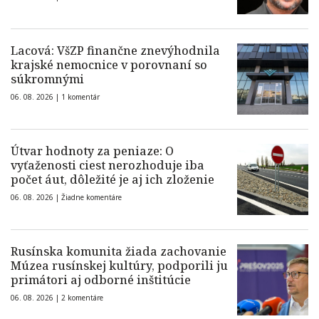
Lacová: VšZP finančne znevýhodnila
krajské nemocnice v porovnaní so
súkromnými
06. 08. 2026 |
1 komentár
Útvar hodnoty za peniaze: O
vyťaženosti ciest nerozhoduje iba
počet áut, dôležité je aj ich zloženie
06. 08. 2026 |
Žiadne komentáre
Rusínska komunita žiada zachovanie
Múzea rusínskej kultúry, podporili ju
primátori aj odborné inštitúcie
06. 08. 2026 |
2 komentáre