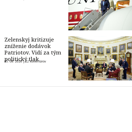
Zelenskyj kritizuje
zníženie dodávok
Patriotov. Vidí za tým
politický tlak
05. 08. 2026 |
22 komentárov