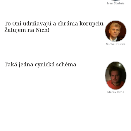
Ivan Štubňa
Michal Durila
Marek Brna