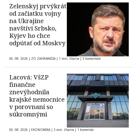
Zelenskyj prvýkrát
od začiatku vojny
na Ukrajine
navštívi Srbsko,
Kyjev ho chce
odpútať od Moskvy
06. 08. 2026
|
ZO ZAHRANIČIA
|
1 min. čítania
|
3 komentáre
Lacová: VšZP
finančne
znevýhodnila
krajské nemocnice
v porovnaní so
súkromnými
06. 08. 2026
|
EKONOMIKA
|
3 min. čítania
|
1 komentár