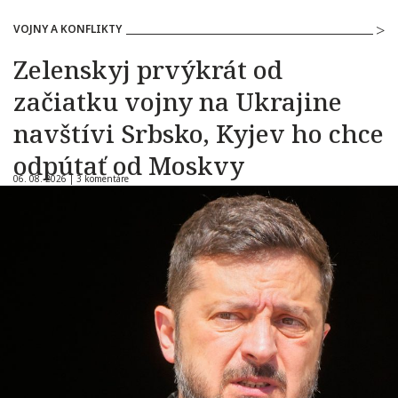
VOJNY A KONFLIKTY
Zelenskyj prvýkrát od
začiatku vojny na Ukrajine
navštívi Srbsko, Kyjev ho chce
odpútať od Moskvy
06. 08. 2026 |
3 komentáre