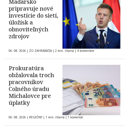
Maďarsko
pripravuje nové
investície do sietí,
úložísk a
obnoviteľných
zdrojov
06. 08. 2026
|
ZO ZAHRANIČIA
|
2 min. čítania
|
4 komentáre
Prokuratúra
obžalovala troch
pracovníkov
Colného úradu
Michalovce pre
úplatky
06. 08. 2026
|
REGIÓNY
|
1 min. čítania
|
1 komentár