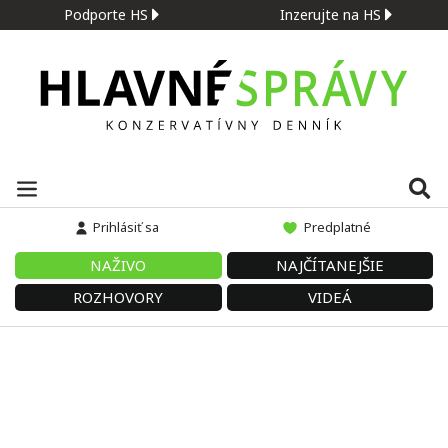
Podporte HS
Inzerujte na HS
Prihlásiť sa
Predplatné
NAŽIVO
NAJČÍTANEJŠIE
ROZHOVORY
VIDEÁ