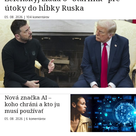
útoky do hĺbky Ruska
05. 08. 2026 |
104 komentárov
Nová značka AI –
koho chráni a kto ju
musí používať
05. 08. 2026 |
6 komentárov