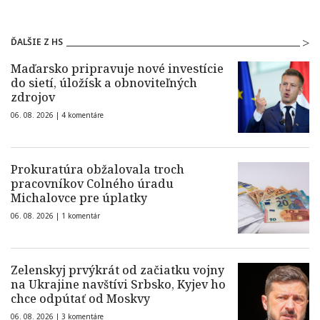
ĎALŠIE Z HS
Maďarsko pripravuje nové investície
do sietí, úložísk a obnoviteľných
zdrojov
06. 08. 2026 |
4 komentáre
Prokuratúra obžalovala troch
pracovníkov Colného úradu
Michalovce pre úplatky
06. 08. 2026 |
1 komentár
Zelenskyj prvýkrát od začiatku vojny
na Ukrajine navštívi Srbsko, Kyjev ho
chce odpútať od Moskvy
06. 08. 2026 |
3 komentáre