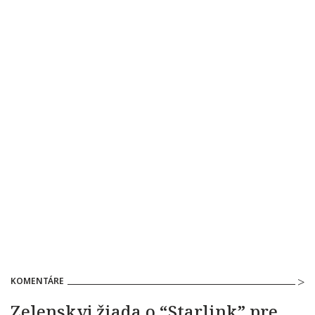
KOMENTÁRE
Zelenskyj žiada o “Starlink” pre