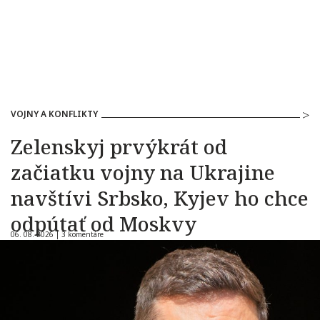
VOJNY A KONFLIKTY
Zelenskyj prvýkrát od
začiatku vojny na Ukrajine
navštívi Srbsko, Kyjev ho chce
odpútať od Moskvy
06. 08. 2026 |
3 komentáre